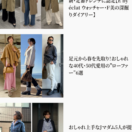
新・定番トレンチに認定【E by
éclat ウォッチャー・Ｆ美の深掘
りダイアリー】
足元から春を先取り！おしゃれ
な40代・50代愛用の"ローファ
ー”6選
おしゃれ上手なJマダム5人が提