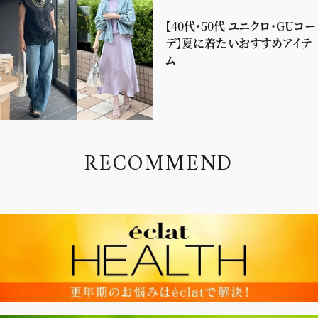
【40代・50代 ユニクロ・GUコー
デ】夏に着たいおすすめアイテ
ム
R
E
C
O
M
M
E
N
D