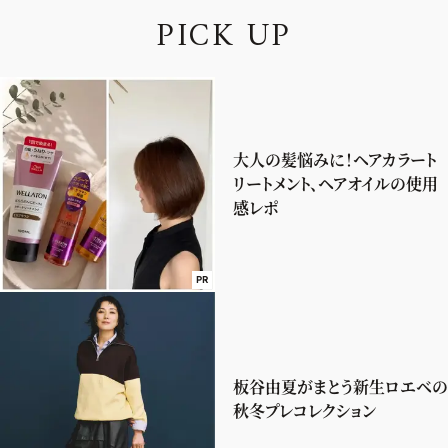
P
I
C
K
U
P
大人の髪悩みに！ヘアカラート
リートメント、ヘアオイルの使用
感レポ
PR
板谷由夏がまとう新生ロエベの
秋冬プレコレクション