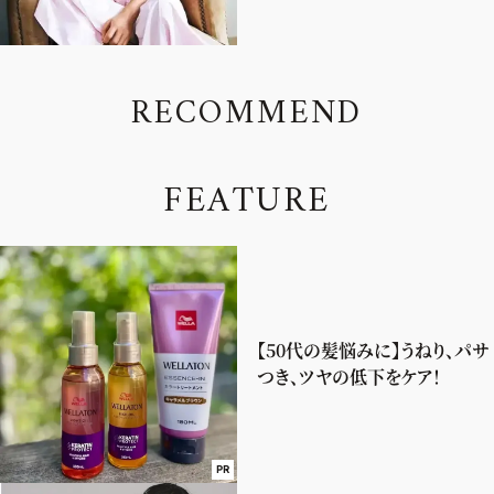
R
E
C
O
M
M
E
N
D
F
E
A
T
U
R
E
【50代の髪悩みに】うねり、パサ
つき、ツヤの低下をケア！
PR