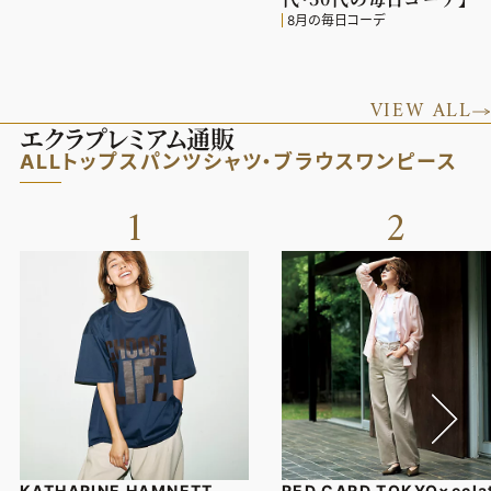
8月の毎日コーデ
VIEW ALL
エクラプレミアム通販
ALL
トップス
パンツ
シャツ・ブラウス
ワンピース
1
2
KATHARINE HAMNETT
RED CARD TOKYO×ecla