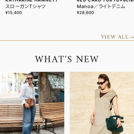
スローガンTシャツ
Manoa／ライトデニム
¥15,400
¥28,600
VIEW ALL
W
H
A
T
'
S
N
E
W