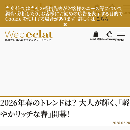
当サイトでは当社の提携先等がお客様のニーズ等について
調査・分析したり、お客様にお勧めの広告を表示する目的で
éclat 通販
éclat luxury
MEN
Cookie を使用する場合があります。 詳しくは
こちら
検
éclat 通販
éclat luxury
MENU
éclatラグジュアリー
ファッション
ラグジュアリーTOPICS
NEOエグゼスタイル
ビューティ
ファッションTOPICS
2026年春のトレンドは？ 大人が輝く、「軽
8月の毎日コーデ
ヘルスケア
ヘアスタイル・ヘアケア
やかリッチな春」開幕！
50代なに着てる？
エイジングケア
ライフスタイル
ヘルスケアTOPICS
2026.02.28
ファッション特集
メイク
更年期