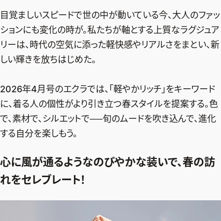
エクラ 華組
車・家電
50代ベストコスメ
目覚ましいスピードで世の中が動いている今、大人のファッ
ストレッチ・エクササイズ
ゴルフ
チームJマダム
エクラ 華組メンバー一覧
ションにも変化の時が。私たちが軸とする上質なラグジュア
ダイエット
住まい
エクラ 華組ランキング
リーは、時代の空気に添った軽快感やリアルさをまとい、新
編集長コラム
チームJマダムメンバー一覧
50代健康のお悩み
旅行＆グルメ
しい輝きを放ちはじめた。
チームJマダムランキング
占い
あら、素敵☆ 手帖
カルチャー
チームJマダム特集
2026年4月号のエクラでは、「軽やかリッチ」をキーワード
試し読み
イヴルルド遙華の12星座占い
50代のお悩み
に、着る人の個性がより引き立つ春スタイルを提案する。色
スペシャル占い
エクラ通販
で、素材で、シルエットで──旬のムードを吹き込んで、進化
する自分を楽しもう。
from編集部
エクラプレミアムNEWS
通販ランキング
心に風が通るようなのびやかな装いで、春の訪
インフォメーション
MAGAZINE
れをセレブレート！
デジタルカタログ
プレゼント
エクラプレミアム通販