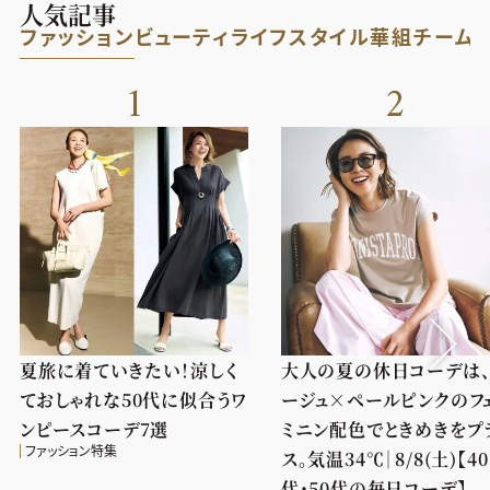
人気記事
ファッション
ビューティ
ライフスタイル
華組
チーム
1
2
夏旅に着ていきたい！涼しく
大人の夏の休日コーデは
ておしゃれな50代に似合うワ
ージュ×ペールピンクのフ
ンピースコーデ7選
ミニン配色でときめきをプ
ファッション特集
ス。気温34℃｜8/8(土)【40
代・50代の毎日コーデ】