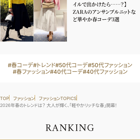
イルで出かけたら……？】
ZARAのアンサンブルニットな
ど華やか春コーデ3選
#春コーデ
#トレンド
#50代コーデ
#50代ファッション
#春ファッション
#40代コーデ
#40代ファッション
TOP
ファッション
ファッションTOPICS
2026年春のトレンドは？ 大人が輝く、「軽やかリッチな春」開幕！
R
A
N
K
I
N
G