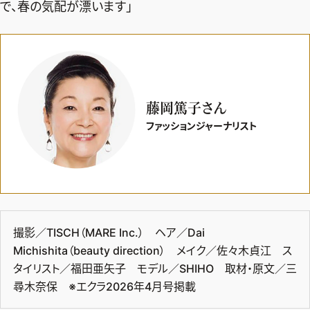
で、春の気配が漂います」
藤岡篤子さん
ファッションジャーナリスト
撮影／TISCH（MARE Inc.） ヘア／Dai
Michishita（beauty direction） メイク／佐々木貞江 ス
タイリスト／福田亜矢子 モデル／SHIHO 取材・原文／三
尋木奈保 ※エクラ2026年4月号掲載