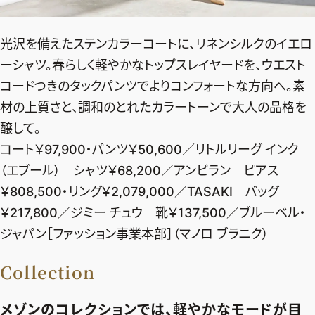
デジタル版
光沢を備えたステンカラーコートに、リネンシルクのイエロ
購入
ーシャツ。春らしく軽やかなトップスレイヤードを、ウエスト
コードつきのタックパンツでよりコンフォートな方向へ。素
SHOPPING
材の上質さと、調和のとれたカラートーンで大人の品格を
醸して。
エクラプレミアム通販
コート￥97,900・パンツ￥50,600／リトルリーグ インク
売れ筋ランキング
（エブール） シャツ￥68,200／アンビラン ピアス
エクラ掲載品
￥808,500・リング￥2,079,000／TASAKI バッグ
エクラ限定アイテム
￥217,800／ジミー チュウ 靴￥137,500／ブルーベル・
イーバイエクラ
ジャパン［ファッション事業本部］（マノロ ブラニク）
Collection
FOLLOW US
メゾンのコレクションでは、軽やかなモードが目