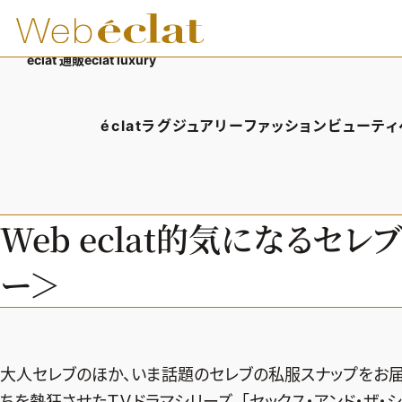
éclat 通販
éclat luxury
éclatラグジュアリー
ファッション
ビューティ
éclatラグジュアリーTOP
ファッションTOP
ビューテ
ラグジュアリーTOPICS
ファッションTOPICS
ヘアス
Web eclat的気になるセ
NEOエグゼスタイル
8月の毎日コーデ
エイジ
ー＞
50代なに着てる？
メイク
ファッション特集
50代
大人セレブのほか、いま話題のセレブの私服スナップをお届
ちを熱狂させたＴＶドラマシリーズ、「セックス・アンド・ザ・