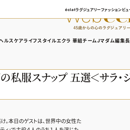
éclatラグジュアリー
ファッション
ビュ
éclatラグジュアリーTOP
ファッショ
ラグジュアリーTOPICS
ファッション
ヘルスケア
ライフスタイル
エクラ 華組
チームJマダム
編集長
NEOエグゼスタイル
8月の毎
ィTOP
ヘルスケアTOP
ライフスタイルTOP
エクラ 華組TOP
チームJマダムTOP
編
50代なに
ファッショ
タイル・ヘアケア
ヘルスケアTOPICS
車・家電
エクラ 華組メンバー一覧
チームJマダムメン
あ
レブの私服スナップ 五選＜サラ・
ングケア
更年期
ゴルフ
エクラ 華組ランキング
チームJマダムランキ
ストレッチ・エクササイズ
住まい
チームJマダム特集
ベストコスメ
ダイエット
旅行＆グルメ
50代健康のお悩み
カルチャー
50代のお悩み
け。本日のゲストは、世界中の女性た
シティ」で主役４人のうち１人を演じた、