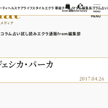
ーティ
ヘルスケア
ライフスタイル
エクラ 華組
チームJマダム
編集長コラム
占い
éclat 通販
éclat luxury
MENU
MENU
ンTOP
ビューティTOP
ヘルスケアTOP
ライフスタイルTOP
エクラ 華組TOP
チームJマダムTOP
編集長コラ
TOPICS
ヘアスタイル・ヘアケア
ヘルスケアTOPICS
車・家電
エクラ 華組メンバー一覧
チームJマダムメンバー一
あら、素敵
コラム
占い
試し読み
エクラ通販
from編集部
日コーデ
エイジングケア
更年期
ゴルフ
エクラ 華組ランキング
チームJマダムランキング
集長コラムTOP
占いTOP
エクラ通販TOP
from編集部TOP
着てる？
メイク
ストレッチ・エクササイズ
住まい
チームJマダム特集
ン特集
50代ベストコスメ
ダイエット
旅行＆グルメ
バー一覧
ら、素敵☆ 手帖
イヴルルド遙華の12星座占い
エクラプレミアムNEWS
インフォメーション
ジェシカ・パーカ
50代健康のお悩み
カルチャー
ング
通販ランキング
プレゼント
50代のお悩み
デジタルカタログ
2017.04.26
エクラプレミアム通販