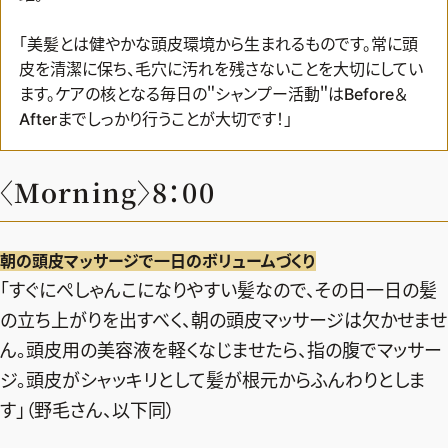
「美髪とは健やかな頭皮環境から生まれるものです。常に頭
皮を清潔に保ち、毛穴に汚れを残さないことを大切にしてい
ます。ケアの核となる毎日の＂シャンプー活動＂はBefore＆
Afterまでしっかり行うことが大切です！」
〈Morning〉8：00
朝の頭皮マッサージで一日のボリュームづくり
「すぐにぺしゃんこになりやすい髪なので、その日一日の髪
の立ち上がりを出すべく、朝の頭皮マッサージは欠かせませ
ん。頭皮用の美容液を軽くなじませたら、指の腹でマッサー
ジ。頭皮がシャッキリとして髪が根元からふんわりとしま
2026年9月号
最新号試し読み
す」（野毛さん、以下同）
定期購読