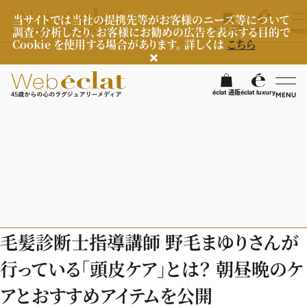
当サイトでは当社の提携先等がお客様のニーズ等について
調査・分析したり、お客様にお勧めの広告を表示する目的で
éclat 通販
éclat luxury
MEN
Cookie を使用する場合があります。 詳しくは
こちら
検
éclat 通販
éclat luxury
MENU
éclatラグジュアリー
ファッション
ラグジュアリーTOPICS
NEOエグゼスタイル
ビューティ
ファッションTOPICS
毛髪診断士指導講師 野毛まゆりさんが
8月の毎日コーデ
ヘルスケア
ヘアスタイル・ヘアケア
行っている「頭皮ケア」とは？ 朝昼晩のケ
50代なに着てる？
エイジングケア
ライフスタイル
ヘルスケアTOPICS
アとおすすめアイテムを公開
ファッション特集
メイク
更年期