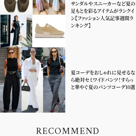
サンダルやスニーカーなど夏の
足もとを彩るアイテムがランクイ
ン【ファッション人気記事週間ラ
ンキング】
夏コーデをおしゃれに見せるな
ら絶対セミワイドパンツ！すらっ
と華やぐ夏のパンツコーデ10選
R
E
C
O
M
M
E
N
D