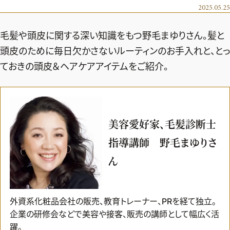
エクラ 華組
車・家電
2025.05.25
50代ベストコスメ
ストレッチ・エクササイズ
ゴルフ
チームJマダム
エクラ 華組メンバー一覧
毛髪や頭皮に関する深い知識をもつ野毛まゆりさん。髪と
ダイエット
住まい
エクラ 華組ランキング
編集長コラム
チームJマダムメンバー一覧
頭皮のために毎日欠かさないルーティンのお手入れと、とっ
50代健康のお悩み
旅行＆グルメ
ておきの頭皮＆ヘアケアアイテムをご紹介。
チームJマダムランキング
占い
あら、素敵☆ 手帖
カルチャー
チームJマダム特集
試し読み
イヴルルド遙華の12星座占い
50代のお悩み
スペシャル占い
エクラ通販
美容愛好家、毛髪診断士
指導講師 野毛まゆりさ
from編集部
エクラプレミアムNEWS
ん
通販ランキング
インフォメーション
MAGAZINE
デジタルカタログ
プレゼント
外資系化粧品会社の販売、教育トレーナー、PRを経て独立。
エクラプレミアム通販
企業の研修会などで美容や接客、販売の講師として幅広く活
躍。