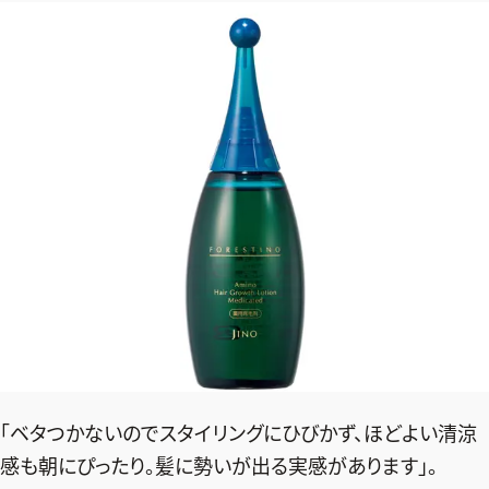
デジタル版
購入
SHOPPING
エクラプレミアム通販
売れ筋ランキング
エクラ掲載品
エクラ限定アイテム
イーバイエクラ
FOLLOW US
「ベタつかないのでスタイリングにひびかず、ほどよい清涼
感も朝にぴったり。髪に勢いが出る実感があります」。