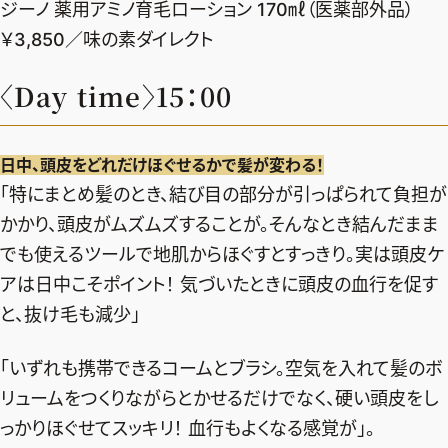
ファッション、ライフスタイル、
ジーノ 薬用アミノ育毛ローション 170㎖（医薬部外品）
そしてエクラの美意識を、SNSで発信しています。
￥3,850／味の素ダイレクト
〈Day time〉15：00
JOIN US
日中、頭皮をどれだけほぐせるかで髪が変わる！
「特にまとめ髪のとき、結び目の部分が引っぱられて負担が
編集部から届くメールマガジン、
かかり、頭皮がムズムズすることが。そんなとき結んだまま
会員限定プレゼントや特別イベントへの応募など
でも使えるツールで地肌からほぐすとすっきり。実は頭皮ケ
特典が満載！
アは日中こそポイント！ 気づいたときに頭皮の血行を促す
新規会員登録はこちら
と、抜け毛も減少」
「いずれも携帯できるコームとブラシ。空気を入れて髪のボ
リュームをつくりながらとかせるだけでなく、硬い頭皮をし
っかりほぐせてスッキリ！ 血行もよくなる感覚が」。