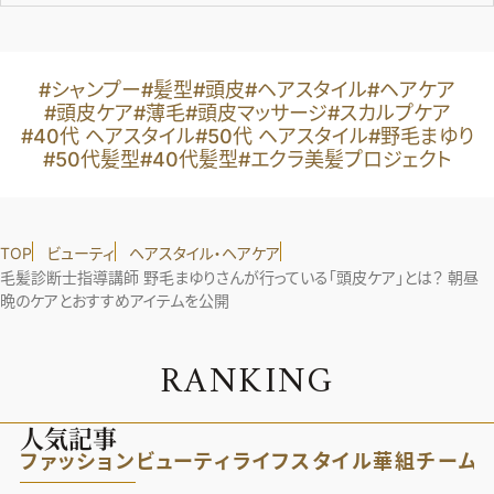
#シャンプー
#髪型
#頭皮
#ヘアスタイル
#ヘアケア
#頭皮ケア
#薄毛
#頭皮マッサージ
#スカルプケア
#40代 ヘアスタイル
#50代 ヘアスタイル
#野毛まゆり
#50代髪型
#40代髪型
#エクラ美髪プロジェクト
TOP
ビューティ
ヘアスタイル・ヘアケア
毛髪診断士指導講師 野毛まゆりさんが行っている「頭皮ケア」とは？ 朝昼
晩のケアとおすすめアイテムを公開
R
A
N
K
I
N
G
人気記事
ファッション
ビューティ
ライフスタイル
華組
チーム