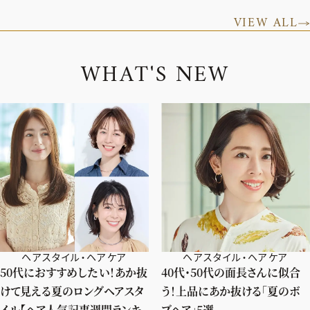
VIEW ALL
W
H
A
T
'
S
N
E
W
ヘアスタイル・ヘアケア
ヘアスタイル・ヘアケア
50代におすすめしたい！あか抜
40代・50代の面長さんに似合
けて見える夏のロングヘアスタ
う！上品にあか抜ける「夏のボ
イル【ヘア人気記事週間ランキ
ブヘア」5選