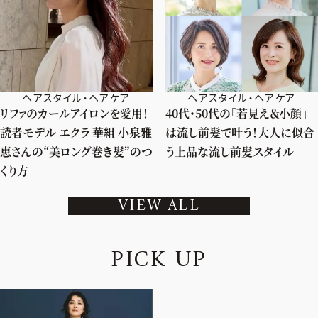
ヘアスタイル・ヘアケア
ヘアスタイル・ヘアケア
リファのカールアイロンを愛用！
40代・50代の「若見え＆小顔」
読者モデル エクラ 華組 小泉雅
は流し前髪で叶う！大人に似合
恵さんの“美ロング巻き髪”のつ
う上品な流し前髪スタイル
くり方
VIEW ALL
P
I
C
K
U
P