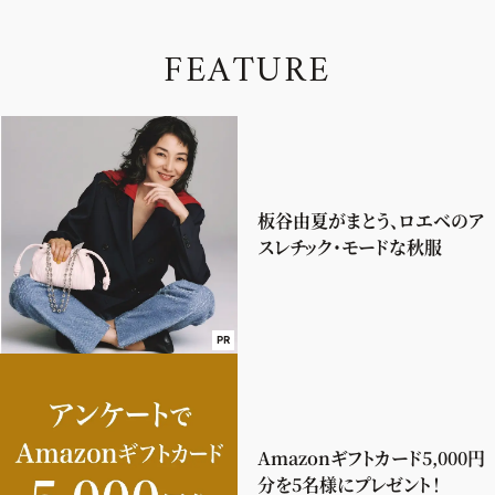
F
E
A
T
U
R
E
板谷由夏がまとう、ロエベのア
スレチック・モードな秋服
PR
Amazonギフトカード5,000円
分を5名様にプレゼント！