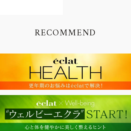
R
E
C
O
M
M
E
N
D