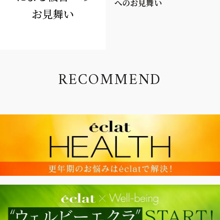
へのお見舞い
R
E
C
O
M
M
E
N
D