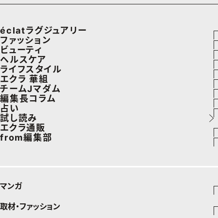
éclatラグジュアリー
ファッション
ラグジュアリーTOPICS
ビューティ
ファッションTOPICS
ヘルスケア
NEOエグゼスタイル
ヘアスタイル・ヘアケア
ライフスタイル
8月の毎日コーデ
ヘルスケアTOPICS
エクラ 華組
エイジングケア
車・家電
チームJマダム
50代なに着てる？
更年期
エクラ 華組メンバー一覧
編集長コラム
メイク
ゴルフ
ファッション
占い
ファッション特集
ストレッチ・エクササイズ
エクラ 華組ランキング
あら、素敵☆ 手帖
試し読み
50代ベストコスメ
住まい
ビューティ
イヴルルド遙華の12星座占い
エクラ通販
ダイエット
from編集部
旅行＆グルメ
旅行
スペシャル占い
エクラプレミアムNEWS
50代健康のお悩み
インフォメーション
カルチャー
お出かけ
通販ランキング
プレゼント
50代のお悩み
グルメ
デジタルカタログ
マンガ
暮らし
エクラプレミアム通販
取材・ファッション
少年マンガ
インテリア