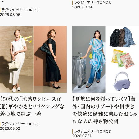
ラグジュアリーTOPICS
2026.08.04
ラグジュアリーTOPICS
2026.08.06
【50代の「涼感ワンピース」6
【夏旅に何を持っていく？】海
選】華やかさとリラクシングな
外・国内のリゾートや街歩き
着心地で選ぶ一着
を快適に優雅に楽しむおしゃ
2026年9月号
れな人の持ち物公開
ラグジュアリーTOPICS
最新号試し読み
2026.08.02
ラグジュアリーTOPICS
2026.07.31
定期購読