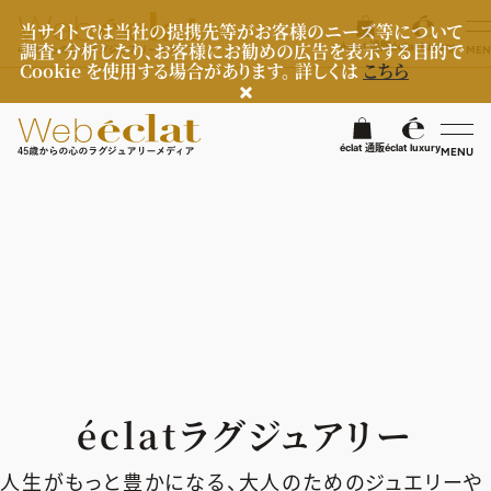
当サイトでは当社の提携先等がお客様のニーズ等について
調査・分析したり、お客様にお勧めの広告を表示する目的で
éclat 通販
éclat luxury
MEN
Cookie を使用する場合があります。 詳しくは
こちら
検
éclat 通販
éclat luxury
MENU
éclatラグジュアリー
ファッション
ラグジュアリーTOPICS
NEOエグゼスタイル
ビューティ
ファッションTOPICS
8月の毎日コーデ
ヘルスケア
ヘアスタイル・ヘアケア
éclatラグジュアリー
50代なに着てる？
エイジングケア
ライフスタイル
ヘルスケアTOPICS
ファッション特集
メイク
人生がもっと豊かになる、大人のためのジュエリーや
更年期