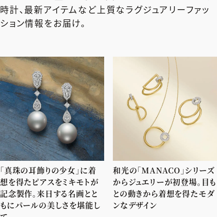
エクラ 華組
車・家電
時計、最新アイテムなど上質なラグジュアリーファッ
50代ベストコスメ
ストレッチ・エクササイズ
ゴルフ
チームJマダム
エクラ 華組メンバー一覧
ション情報をお届け。
ダイエット
住まい
エクラ 華組ランキング
編集長コラム
チームJマダムメンバー一覧
50代健康のお悩み
旅行＆グルメ
チームJマダムランキング
占い
あら、素敵☆ 手帖
カルチャー
チームJマダム特集
試し読み
イヴルルド遙華の12星座占い
50代のお悩み
スペシャル占い
エクラ通販
from編集部
エクラプレミアムNEWS
通販ランキング
インフォメーション
MAGAZINE
「真珠の耳飾りの少女」に着
和光の「MANACO」シリーズ
デジタルカタログ
プレゼント
想を得たピアスをミキモトが
からジュエリーが初登場。目も
記念製作。来日する名画とと
との動きから着想を得たモダ
エクラプレミアム通販
もにパールの美しさを堪能し
ンなデザイン
て