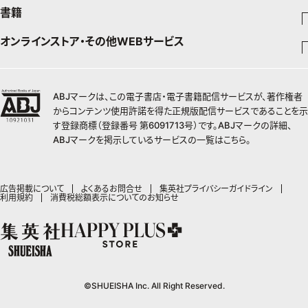
週刊少年ジャンプ
書籍
ファッション・美容
料理
青年マンガ
ジャンプSQ
Seventeen
少年ジャンプ+
オンラインストア・その他WEBサービス
チームJマダムメンバー一覧
文芸・文庫・総合
芸能・情報・スポーツ
少女マンガ
Vジャンプ
non-no
ジャンプTOON
チームJマダムランキング
すばる
Myojo
最強ジャンプ
ジャンプTOON
オンラインストア
学芸・ノンフィクション・新書
女性マンガ
BAILA
ZEBRACK
小説すばる
週プレNEWS
チームJマダム特集
少年ジャンプ+
ZEBRACK
OTO
1日5分で、明日は変わる よみタイ yomitai
ABJマークは、この電子書店・電子書籍配信サービスが、著作権者
MAQUIA
S-MANGA
ジャンプTOON
その他WEBサービス
ライトノベル・ノベライズ
集英社 文芸ステーション
週プレ グラジャパ!
ジャンプTOON
S-MANGA
からコンテンツ使用許諾を得た正規版配信サービスであることを示
SHUEISHA MANGA-ART HERITAGE
集英社学芸部 - 学芸・ノンフィクション
SPUR
集英社ジャンプリミックス
ZEBRACK
集英社アドナビ
す登録商標（登録番号 第6091713号）です。ABJマークの詳細、
web 集英社文庫
集英社オレンジ文庫
Sportiva
ZEBRACK
集英社コミック文庫
キッズ
ジャンプキャラクターズストア
集英社ビジネス書
LEE
ABJマークを掲示しているサービスの一覧は
こちら
。
集英社コミック文庫
S-MANGA
集英社エディターズ・ラボ
青春と読書
JUMP j-BOOKS
パラスポ
ジャンプルーキー！
りぼん
HAPPY PLUS STORE
集英社新書
集英社みらい文庫
eclat
週刊ヤングジャンプ
集英社コミック文庫
アジア人物史
ダッシュエックス文庫公式サイト
S-MANGA
マーガレット
SHUEISHA VOX
集英社新書プラス - 知の水先案内人
集英社の児童図書 S-KIDS.LAND
T JAPAN
ヤングジャンプ定期購読デジタル
マンガMee公式サイト
集英社Webマガジン コバルト
広告掲載について
よくあるお問合せ
集英社プライバシーガイドライン
集英社ジャンプリミックス
別冊マーガレット
LEEマルシェ
利用規約
消費税総額表示についてのお知らせ
kotoba
HAPPY PLUS ONE
ヤンジャン！
リマコミ
シフォン文庫
集英社コミック文庫
マンガMee公式サイト
SHOP Marisol
e!集英社
MEN'S NON-NO
となりのヤングジャンプ
マンガMeets
リマコミ
eclat premium
情報・知識＆オピニオン imidas
UOMO
グランドジャンプ
Cookie
マンガMeets
mirabella
集英社オンライン
ウルトラジャンプ
Cocohana
mirabella homme
office YOU
©SHUEISHA Inc. All Right Reserved.
zakka market