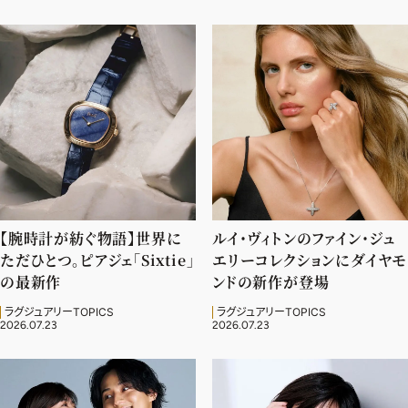
デジタル版
購入
SHOPPING
エクラプレミアム通販
売れ筋ランキング
エクラ掲載品
【腕時計が紡ぐ物語】世界に
ルイ・ヴィトンのファイン・ジュ
ただひとつ。ピアジェ「Sixtie」
エリーコレクションにダイヤモ
エクラ限定アイテム
の最新作
ンドの新作が登場
イーバイエクラ
ラグジュアリーTOPICS
ラグジュアリーTOPICS
2026.07.23
2026.07.23
FOLLOW US