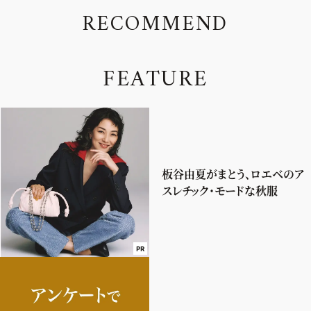
R
E
C
O
M
M
E
N
D
F
E
A
T
U
R
E
板谷由夏がまとう、ロエベのア
スレチック・モードな秋服
PR