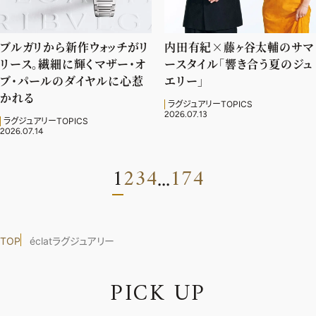
ブルガリから新作ウォッチがリ
内田有紀×藤ヶ谷太輔のサマ
リース。繊細に輝くマザー・オ
ースタイル「響き合う夏のジュ
ブ・パールのダイヤルに心惹
エリー」
かれる
ラグジュアリーTOPICS
2026.07.13
ラグジュアリーTOPICS
2026.07.14
1
2
3
4
174
...
TOP
éclatラグジュアリー
P
I
C
K
U
P