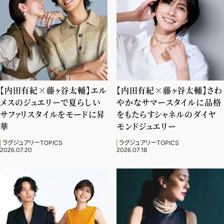
ファッション、ライフスタイル、
そしてエクラの美意識を、SNSで発信しています。
JOIN US
【内田有紀×藤ヶ谷太輔】エル
【内田有紀×藤ヶ谷太輔】さわ
メスのジュエリーで夏らしい
やかなサマースタイルに品格
編集部から届くメールマガジン、
サファリスタイルをモードに昇
をもたらすシャネルのダイヤ
会員限定プレゼントや特別イベントへの応募など
華
モンドジュエリー
特典が満載！
ラグジュアリーTOPICS
ラグジュアリーTOPICS
2026.07.20
2026.07.18
新規会員登録はこちら