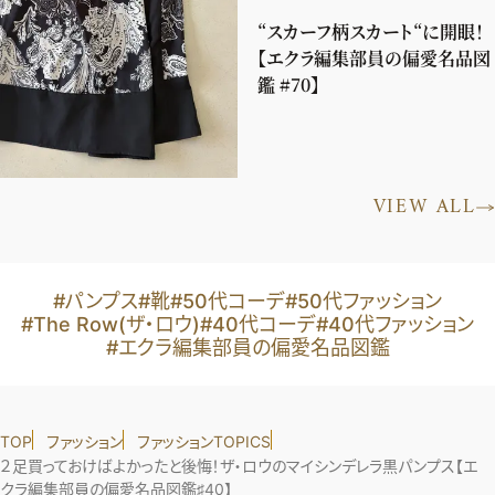
“スカーフ柄スカート“に開眼！
【エクラ編集部員の偏愛名品図
鑑 #70】
VIEW ALL
#パンプス
#靴
#50代コーデ
#50代ファッション
#The Row(ザ・ロウ)
#40代コーデ
#40代ファッション
#エクラ編集部員の偏愛名品図鑑
TOP
ファッション
ファッションTOPICS
２足買っておけばよかったと後悔！ザ・ロウのマイシンデレラ黒パンプス【エ
クラ編集部員の偏愛名品図鑑♯40】