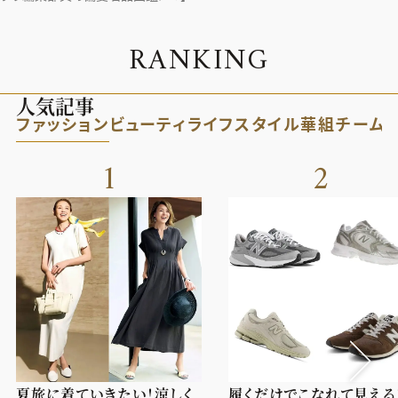
R
A
N
K
I
N
G
人気記事
ファッション
ビューティ
ライフスタイル
華組
チーム
1
2
夏旅に着ていきたい！涼しく
履くだけでこなれて見える