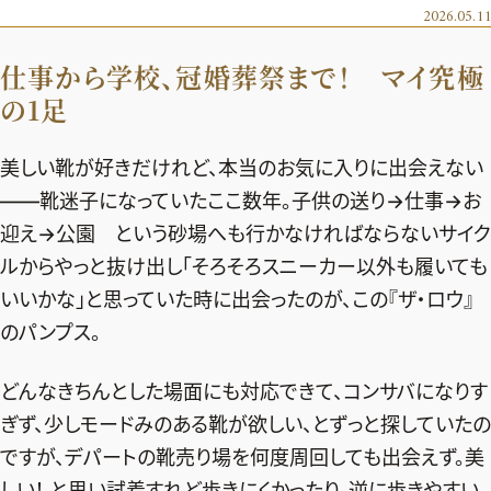
エクラ 華組
車・家電
2026.05.11
50代ベストコスメ
ストレッチ・エクササイズ
ゴルフ
チームJマダム
エクラ 華組メンバー一覧
仕事から学校、冠婚葬祭まで！ マイ究極
ダイエット
住まい
エクラ 華組ランキング
の1足
編集長コラム
チームJマダムメンバー一覧
50代健康のお悩み
旅行＆グルメ
チームJマダムランキング
占い
あら、素敵☆ 手帖
美しい靴が好きだけれど、本当のお気に入りに出会えない
カルチャー
チームJマダム特集
――靴迷子になっていたここ数年。子供の送り→仕事→お
試し読み
イヴルルド遙華の12星座占い
50代のお悩み
迎え→公園 という砂場へも行かなければならないサイク
スペシャル占い
エクラ通販
ルからやっと抜け出し「そろそろスニーカー以外も履いても
いいかな」と思っていた時に出会ったのが、この『ザ・ロウ』
from編集部
エクラプレミアムNEWS
のパンプス。
通販ランキング
インフォメーション
MAGAZINE
どんなきちんとした場面にも対応できて、コンサバになりす
デジタルカタログ
プレゼント
ぎず、少しモードみのある靴が欲しい、とずっと探していたの
エクラプレミアム通販
ですが、デパートの靴売り場を何度周回しても出会えず。美
しい！ と思い試着すれど歩きにくかったり、逆に歩きやすい