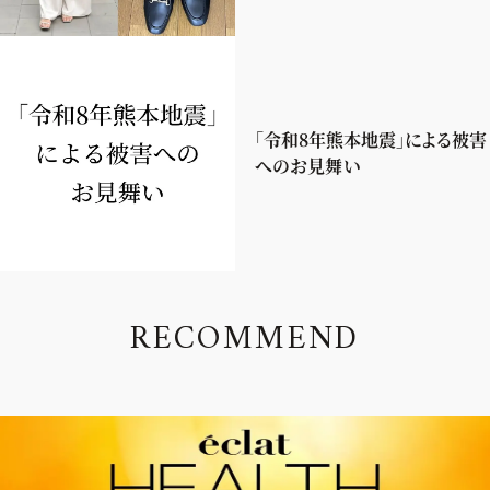
「令和8年熊本地震」による被害
へのお見舞い
R
E
C
O
M
M
E
N
D