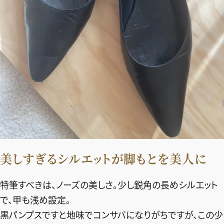
デジタル版
購入
SHOPPING
エクラプレミアム通販
売れ筋ランキング
エクラ掲載品
エクラ限定アイテム
美しすぎるシルエットが脚もとを美人に
イーバイエクラ
特筆すべきは、ノーズの美しさ。少し鋭角の長めシルエット
FOLLOW US
で、甲も浅め設定。
黒パンプスですと地味でコンサバになりがちですが、この少