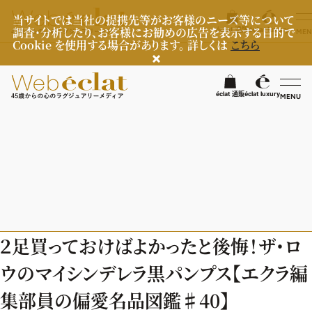
当サイトでは当社の提携先等がお客様のニーズ等について
調査・分析したり、お客様にお勧めの広告を表示する目的で
éclat 通販
éclat luxury
MEN
Cookie を使用する場合があります。 詳しくは
こちら
検
éclat 通販
éclat luxury
MENU
éclatラグジュアリー
ファッション
ラグジュアリーTOPICS
NEOエグゼスタイル
ビューティ
ファッションTOPICS
２足買っておけばよかったと後悔！ザ・ロ
8月の毎日コーデ
ヘルスケア
ヘアスタイル・ヘアケア
ウのマイシンデレラ黒パンプス【エクラ編
50代なに着てる？
エイジングケア
ライフスタイル
ヘルスケアTOPICS
集部員の偏愛名品図鑑♯40】
ファッション特集
メイク
更年期