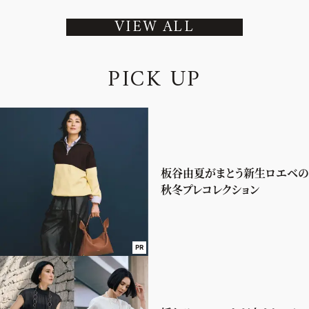
VIEW ALL
P
I
C
K
U
P
板谷由夏がまとう新生ロエベの
秋冬プレコレクション
PR