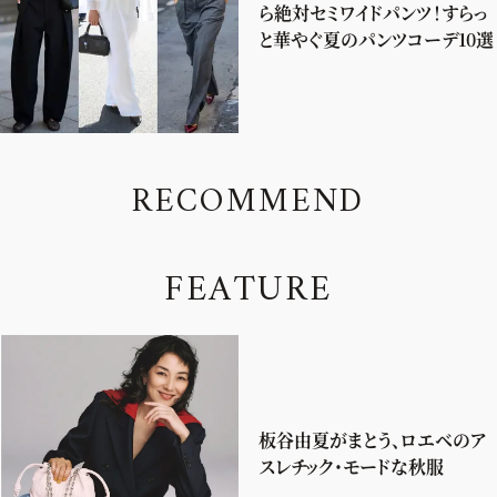
ら絶対セミワイドパンツ！すらっ
と華やぐ夏のパンツコーデ10選
R
E
C
O
M
M
E
N
D
F
E
A
T
U
R
E
板谷由夏がまとう、ロエベのア
スレチック・モードな秋服