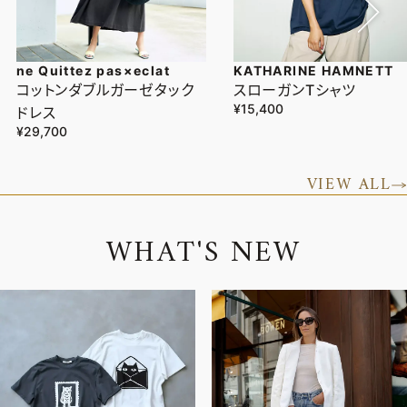
ne Quittez pas×eclat
KATHARINE HAMNETT
コットンダブルガーゼタック
スローガンTシャツ
¥15,400
ドレス
¥29,700
VIEW ALL
W
H
A
T
'
S
N
E
W