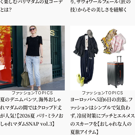
く楽しむパリマダムの夏コーデ
り。サヴォワールフェール（匠の
とは？
技）からその美しさを紐解く
ファッションTOPICS
ファッションTOPICS
夏のデニムパンツ。海外おしゃ
ヨーロッパへ5泊6日の出張。フ
れマダムの間ではクロップド丈
ァッションはシンプルで気負わ
が人気！【2026夏 パリ・ミラノお
ず。冷房対策にプッチとエルメス
しゃれマダムSNAP vol.3】
のスカーフを【おしゃれな人の
夏旅アイテム】