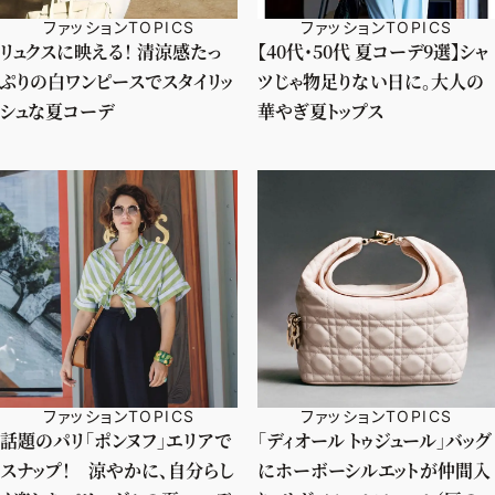
ファッションTOPICS
ファッションTOPICS
リュクスに映える！ 清涼感たっ
【40代・50代 夏コーデ9選】シャ
ぷりの白ワンピースでスタイリッ
ツじゃ物足りない日に。大人の
シュな夏コーデ
華やぎ夏トップス
ファッションTOPICS
ファッションTOPICS
話題のパリ「ポンヌフ」エリアで
「ディオール トゥジュール」バッグ
スナップ！ 涼やかに、自分らし
にホーボーシルエットが仲間入