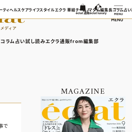
ーティ
ヘルスケア
ライフスタイル
エクラ 華組
チームJマダム
編集長コラム
占い
éclat 通販
éclat luxury
MENU
MENU
ンTOP
ビューティTOP
ヘルスケアTOP
ライフスタイルTOP
エクラ 華組TOP
チームJマダムTOP
編集長コラ
TOPICS
ヘアスタイル・ヘアケア
ヘルスケアTOPICS
車・家電
エクラ 華組メンバー一覧
チームJマダムメンバー一
あら、素敵
コラム
占い
試し読み
エクラ通販
from編集部
日コーデ
エイジングケア
更年期
ゴルフ
エクラ 華組ランキング
チームJマダムランキング
集長コラムTOP
占いTOP
エクラ通販TOP
from編集部TOP
着てる？
メイク
ストレッチ・エクササイズ
住まい
チームJマダム特集
ン特集
50代ベストコスメ
ダイエット
旅行＆グルメ
バー一覧
ら、素敵☆ 手帖
イヴルルド遙華の12星座占い
エクラプレミアムNEWS
インフォメーション
50代健康のお悩み
カルチャー
ング
通販ランキング
プレゼント
MAGAZINE
50代のお悩み
デジタルカタログ
エクラプレミアム通販
事で