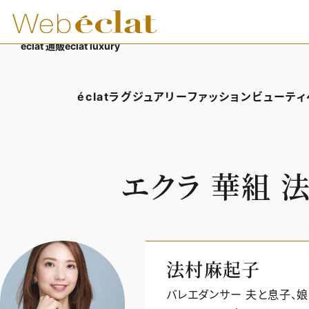
éclat 通販
éclat luxury
éclatラグジュアリー
ファッション
ビューティ
éclatラグジュアリーTOP
ファッションTOP
ビューテ
ラグジュアリーTOPICS
ファッションTOPICS
ヘアス
エクラ 華組
NEOエグゼスタイル
8月の毎日コーデ
エイジ
50代なに着てる？
メイク
ファッション特集
50代
法村麻起子
バレエダンサー 夫と息子、