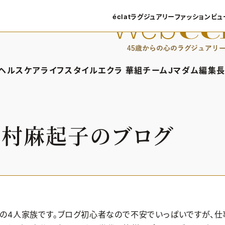
éclatラグジュアリー
ファッション
ビュ
éclatラグジュアリーTOP
ファッショ
ラグジュアリーTOPICS
ファッション
ヘルスケア
ライフスタイル
エクラ 華組
チームJマダム
編集長
NEOエグゼスタイル
8月の毎
ィTOP
ヘルスケアTOP
ライフスタイルTOP
エクラ 華組TOP
チームJマダムTOP
編
50代なに
ファッショ
タイル・ヘアケア
ヘルスケアTOPICS
車・家電
エクラ 華組メンバー一覧
チームJマダムメン
あ
法村麻起子のブログ
ングケア
更年期
ゴルフ
エクラ 華組ランキング
チームJマダムランキ
ストレッチ・エクササイズ
住まい
チームJマダム特集
ベストコスメ
ダイエット
旅行＆グルメ
50代健康のお悩み
カルチャー
50代のお悩み
娘の4人家族です。ブログ初心者なので不安でいっぱいですが、仕