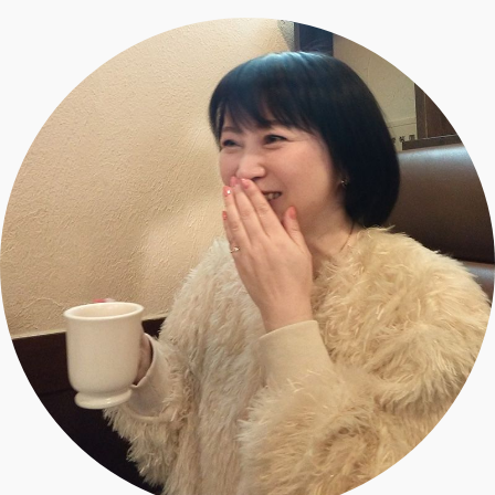
エクラ 華組
車・家電
50代ベストコスメ
ストレッチ・エクササイズ
ゴルフ
チームJマダム
エクラ 華組メンバー一覧
ダイエット
住まい
エクラ 華組ランキング
編集長コラム
チームJマダムメンバー一覧
50代健康のお悩み
旅行＆グルメ
チームJマダムランキング
占い
あら、素敵☆ 手帖
カルチャー
チームJマダム特集
試し読み
イヴルルド遙華の12星座占い
50代のお悩み
スペシャル占い
エクラ通販
from編集部
エクラプレミアムNEWS
通販ランキング
インフォメーション
MAGAZINE
デジタルカタログ
プレゼント
エクラプレミアム通販