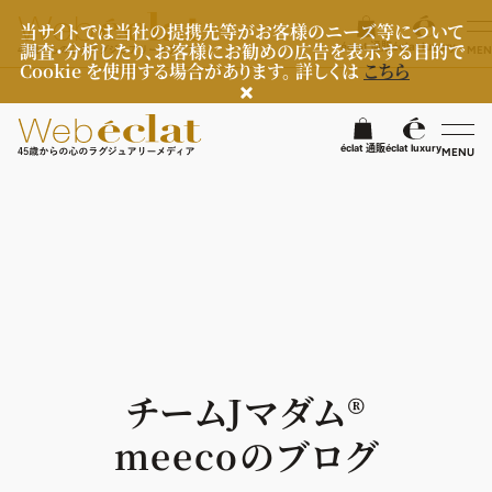
当サイトでは当社の提携先等がお客様のニーズ等について
調査・分析したり、お客様にお勧めの広告を表示する目的で
éclat 通販
éclat luxury
MEN
Cookie を使用する場合があります。 詳しくは
こちら
検
éclat 通販
éclat luxury
MENU
éclatラグジュアリー
ファッション
ラグジュアリーTOPICS
NEOエグゼスタイル
ビューティ
ファッションTOPICS
8月の毎日コーデ
ヘルスケア
ヘアスタイル・ヘアケア
チームJマダム®︎
50代なに着てる？
エイジングケア
ライフスタイル
ヘルスケアTOPICS
meecoのブログ
ファッション特集
メイク
更年期