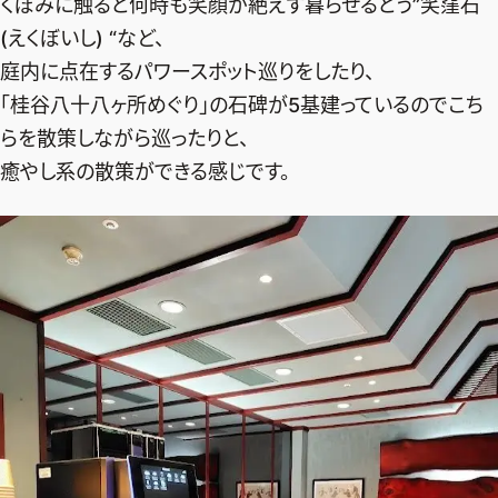
くぼみに触ると何時も笑顔が絶えず暮らせるとう”笑窪石
(えくぼいし) “など、
庭内に点在するパワースポット巡りをしたり、
「桂谷八十八ヶ所めぐり」の石碑が5基建っているのでこち
らを散策しながら巡ったりと、
癒やし系の散策ができる感じです。