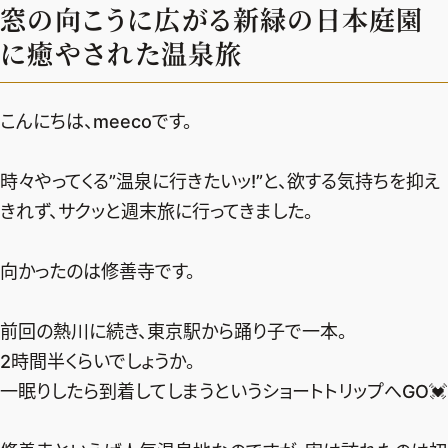
窓の向こうに広がる新緑の日本庭園
デジタル版
に癒やされた温泉旅
購入
こんにちは、meecoです。
SHOPPING
時々やってくる”温泉に行きたいッ!”と、欲する気持ちを抑え
エクラプレミアム通販
きれず、サクッと週末旅に行ってきました。
売れ筋ランキング
エクラ掲載品
向かったのは修善寺です。
エクラ限定アイテム
イーバイエクラ
前回の熱川に続き、東京駅から踊り子で一本。
2時間半くらいでしょうか。
FOLLOW US
一眠りしたら到着してしまうというショートトリップへGO💓