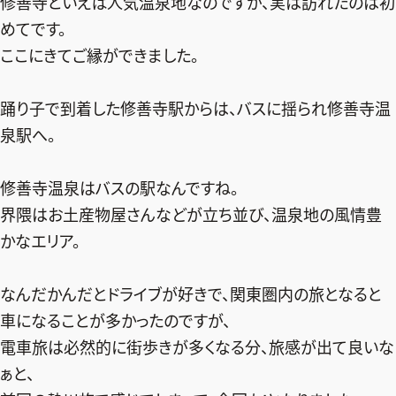
修善寺といえば人気温泉地なのですが、実は訪れたのは初
ファッション、ライフスタイル、
そしてエクラの美意識を、SNSで発信しています。
めてです。
ここにきてご縁ができました。
踊り子で到着した修善寺駅からは、バスに揺られ修善寺温
JOIN US
泉駅へ。
編集部から届くメールマガジン、
修善寺温泉はバスの駅なんですね。
会員限定プレゼントや特別イベントへの応募など
界隈はお土産物屋さんなどが立ち並び、温泉地の風情豊
特典が満載！
かなエリア。
新規会員登録はこちら
なんだかんだとドライブが好きで、関東圏内の旅となると
車になることが多かったのですが、
電車旅は必然的に街歩きが多くなる分、旅感が出て良いな
ぁと、