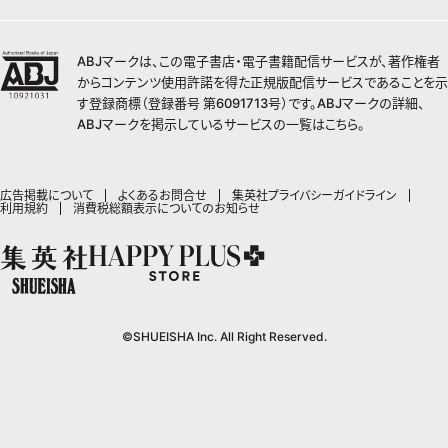
non-no
ジャンプTOON
チームJマダムランキング
すばる
Myojo
最強ジャンプ
ジャンプTOON
オンラインストア
学芸・ノンフィクション・新書
女性マンガ
BAILA
ZEBRACK
小説すばる
週プレNEWS
チームJマダム特集
少年ジャンプ+
ZEBRACK
OTO
1日5分で、明日は変わる よみタイ yomitai
ABJマークは、この電子書店・電子書籍配信サービスが、著作権者
MAQUIA
S-MANGA
ジャンプTOON
その他WEBサービス
ライトノベル・ノベライズ
集英社 文芸ステーション
週プレ グラジャパ!
ジャンプTOON
S-MANGA
からコンテンツ使用許諾を得た正規版配信サービスであることを示
SHUEISHA MANGA-ART HERITAGE
集英社学芸部 - 学芸・ノンフィクション
SPUR
集英社ジャンプリミックス
ZEBRACK
集英社アドナビ
す登録商標（登録番号 第6091713号）です。ABJマークの詳細、
web 集英社文庫
集英社オレンジ文庫
Sportiva
ZEBRACK
集英社コミック文庫
キッズ
ジャンプキャラクターズストア
集英社ビジネス書
LEE
ABJマークを掲示しているサービスの一覧は
こちら
。
集英社コミック文庫
S-MANGA
集英社エディターズ・ラボ
青春と読書
JUMP j-BOOKS
パラスポ
ジャンプルーキー！
りぼん
HAPPY PLUS STORE
集英社新書
集英社みらい文庫
eclat
週刊ヤングジャンプ
集英社コミック文庫
アジア人物史
ダッシュエックス文庫公式サイト
S-MANGA
マーガレット
SHUEISHA VOX
集英社新書プラス - 知の水先案内人
集英社の児童図書 S-KIDS.LAND
T JAPAN
ヤングジャンプ定期購読デジタル
マンガMee公式サイト
集英社Webマガジン コバルト
広告掲載について
よくあるお問合せ
集英社プライバシーガイドライン
集英社ジャンプリミックス
別冊マーガレット
LEEマルシェ
利用規約
消費税総額表示についてのお知らせ
kotoba
HAPPY PLUS ONE
ヤンジャン！
リマコミ
シフォン文庫
集英社コミック文庫
マンガMee公式サイト
SHOP Marisol
e!集英社
MEN'S NON-NO
となりのヤングジャンプ
マンガMeets
リマコミ
eclat premium
情報・知識＆オピニオン imidas
UOMO
グランドジャンプ
Cookie
マンガMeets
mirabella
集英社オンライン
ウルトラジャンプ
Cocohana
mirabella homme
office YOU
©SHUEISHA Inc. All Right Reserved.
zakka market