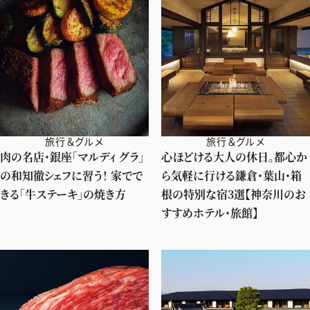
旅行＆グルメ
旅行＆グルメ
肉の名店・銀座「マルディ グラ」
心ほどける大人の休日。都心か
の和知徹シェフに習う！ 家でで
ら気軽に行ける鎌倉・葉山・箱
きる「牛ステーキ」の焼き方
根の特別な宿3選【神奈川のお
すすめホテル・旅館】