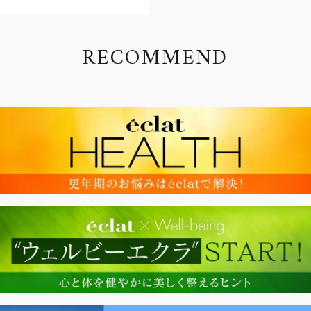
R
E
C
O
M
M
E
N
D