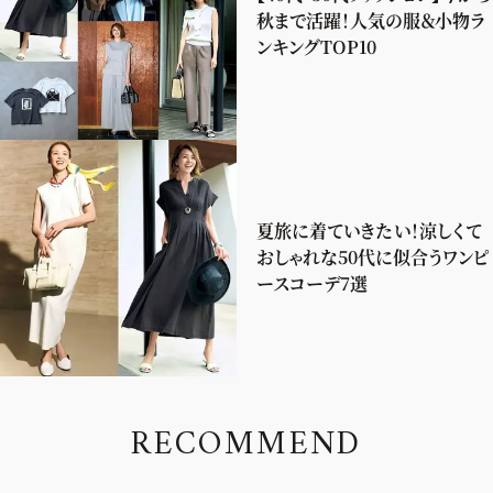
秋まで活躍！人気の服＆小物ラ
ンキングTOP10
夏旅に着ていきたい！涼しくて
おしゃれな50代に似合うワンピ
ースコーデ7選
R
E
C
O
M
M
E
N
D