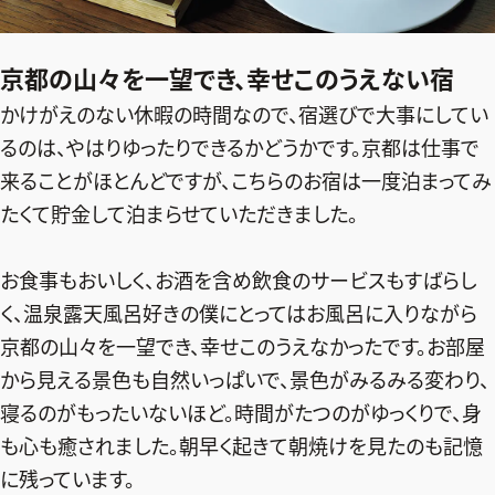
ファッション、ライフスタイル、
そしてエクラの美意識を、SNSで発信しています。
京都の山々を一望でき、幸せこのうえない宿
かけがえのない休暇の時間なので、宿選びで大事にしてい
るのは、やはりゆったりできるかどうかです。京都は仕事で
JOIN US
来ることがほとんどですが、こちらのお宿は一度泊まってみ
たくて貯金して泊まらせていただきました。
編集部から届くメールマガジン、
会員限定プレゼントや特別イベントへの応募など
お食事もおいしく、お酒を含め飲食のサービスもすばらし
特典が満載！
く、温泉露天風呂好きの僕にとってはお風呂に入りながら
新規会員登録はこちら
京都の山々を一望でき、幸せこのうえなかったです。お部屋
から見える景色も自然いっぱいで、景色がみるみる変わり、
寝るのがもったいないほど。時間がたつのがゆっくりで、身
も心も癒されました。朝早く起きて朝焼けを見たのも記憶
に残っています。