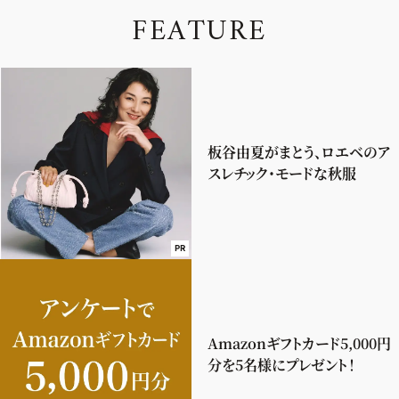
F
E
A
T
U
R
E
板谷由夏がまとう、ロエベのア
スレチック・モードな秋服
PR
Amazonギフトカード5,000円
分を5名様にプレゼント！