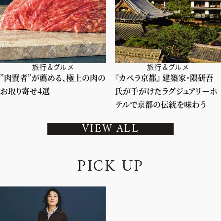
旅行＆グルメ
旅行＆グルメ
”肉賢者”が薦める、極上の肉の
『カペラ京都』 建築家・隈研吾
お取り寄せ4選
氏が手がけたラグジュアリーホ
テルで京都の伝統を味わう
VIEW ALL
P
I
C
K
U
P