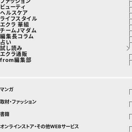
ファッション
ラグジュアリーTOPICS
ビューティ
ファッションTOPICS
ヘルスケア
NEOエグゼスタイル
ヘアスタイル・ヘアケア
ライフスタイル
8月の毎日コーデ
ヘルスケアTOPICS
エクラ 華組
エイジングケア
車・家電
チームJマダム
50代なに着てる？
更年期
エクラ 華組メンバー一覧
編集長コラム
メイク
ゴルフ
ファッション
占い
ファッション特集
ストレッチ・エクササイズ
エクラ 華組ランキング
あら、素敵☆ 手帖
試し読み
50代ベストコスメ
住まい
ビューティ
イヴルルド遙華の12星座占い
エクラ通販
ダイエット
from編集部
旅行＆グルメ
旅行
スペシャル占い
エクラプレミアムNEWS
50代健康のお悩み
インフォメーション
カルチャー
お出かけ
通販ランキング
プレゼント
50代のお悩み
グルメ
デジタルカタログ
マンガ
暮らし
エクラプレミアム通販
取材・ファッション
少年マンガ
インテリア
週刊少年ジャンプ
書籍
ファッション・美容
料理
青年マンガ
ジャンプSQ
Seventeen
少年ジャンプ+
オンラインストア・その他WEBサービス
チームJマダムメンバー一覧
文芸・文庫・総合
芸能・情報・スポーツ
少女マンガ
Vジャンプ