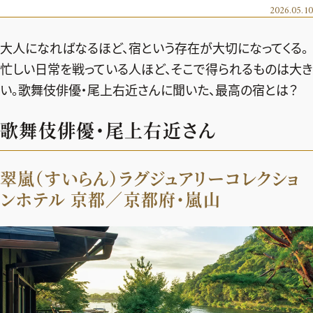
エクラ 華組
車・家電
2026.05.10
50代ベストコスメ
ストレッチ・エクササイズ
ゴルフ
チームJマダム
エクラ 華組メンバー一覧
大人になればなるほど、宿という存在が大切になってくる。
ダイエット
住まい
エクラ 華組ランキング
編集長コラム
チームJマダムメンバー一覧
忙しい日常を戦っている人ほど、そこで得られるものは大き
50代健康のお悩み
旅行＆グルメ
い。歌舞伎俳優・尾上右近さんに聞いた、最高の宿とは？
チームJマダムランキング
占い
あら、素敵☆ 手帖
カルチャー
チームJマダム特集
歌舞伎俳優・尾上右近さん
試し読み
イヴルルド遙華の12星座占い
50代のお悩み
スペシャル占い
エクラ通販
翠嵐（すいらん）ラグジュアリーコレクショ
ンホテル 京都／京都府・嵐山
from編集部
エクラプレミアムNEWS
通販ランキング
インフォメーション
MAGAZINE
デジタルカタログ
プレゼント
エクラプレミアム通販