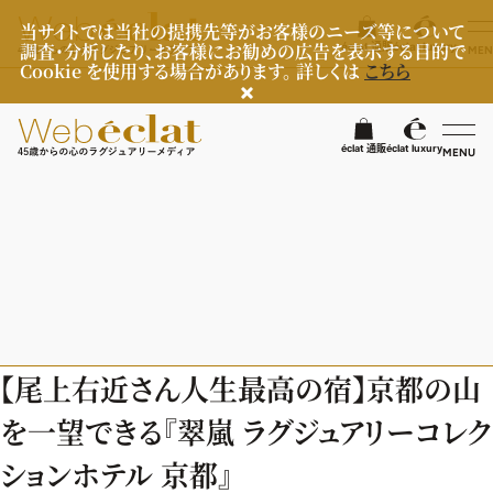
当サイトでは当社の提携先等がお客様のニーズ等について
調査・分析したり、お客様にお勧めの広告を表示する目的で
éclat 通販
éclat luxury
MEN
Cookie を使用する場合があります。 詳しくは
こちら
検
éclat 通販
éclat luxury
MENU
éclatラグジュアリー
ファッション
ラグジュアリーTOPICS
NEOエグゼスタイル
ビューティ
ファッションTOPICS
【尾上右近さん人生最高の宿】京都の山
8月の毎日コーデ
ヘルスケア
ヘアスタイル・ヘアケア
を一望できる『翠嵐 ラグジュアリーコレク
50代なに着てる？
エイジングケア
ライフスタイル
ヘルスケアTOPICS
ションホテル 京都』
ファッション特集
メイク
更年期