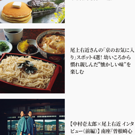
尾上右近さんの「京のお気に入
り」スポット4選！ 幼いころから
慣れ親しんだ"懐かしい味”を
楽しむ
【中村壱太郎×尾上右近 インタ
ビュー《前編》】 南座『曽根崎心