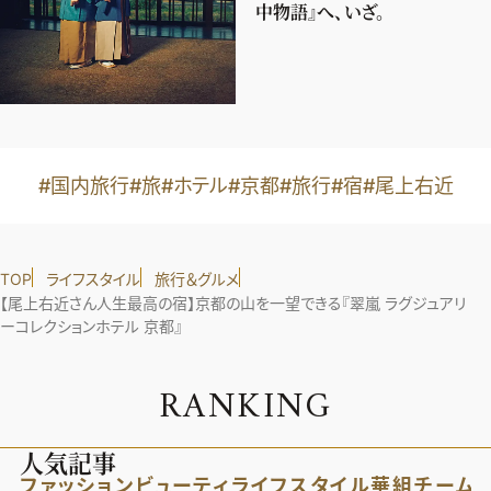
中物語』へ、いざ。
#国内旅行
#旅
#ホテル
#京都
#旅行
#宿
#尾上右近
TOP
ライフスタイル
旅行＆グルメ
【尾上右近さん人生最高の宿】京都の山を一望できる『翠嵐 ラグジュアリ
ーコレクションホテル 京都』
R
A
N
K
I
N
G
人気記事
ファッション
ビューティ
ライフスタイル
華組
チーム