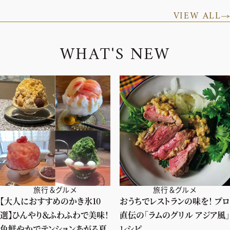
VIEW ALL
W
H
A
T
'
S
N
E
W
旅行＆グルメ
旅行＆グルメ
【大人におすすめのかき氷10
おうちでレストランの味を！ プロ
選】ひんやり＆ふわふわで美味！
直伝の「ラムのグリル アジア風」
色鮮やかでテンションあがる夏
レシピ