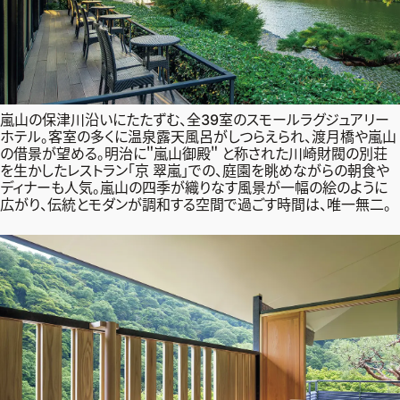
嵐山の保津川沿いにたたずむ、全39室のスモールラグジュアリー
ホテル。客室の多くに温泉露天風呂がしつらえられ、渡月橋や嵐山
の借景が望める。明治に＂嵐山御殿＂ と称された川崎財閥の別荘
を生かしたレストラン「京 翠嵐」での、庭園を眺めながらの朝食や
ディナーも人気。嵐山の四季が織りなす風景が一幅の絵のように
広がり、伝統とモダンが調和する空間で過ごす時間は、唯一無二。
2026年9月号
最新号試し読み
定期購読