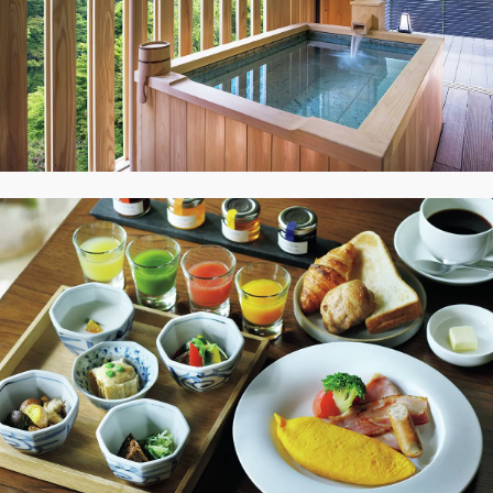
デジタル版
購入
SHOPPING
エクラプレミアム通販
売れ筋ランキング
エクラ掲載品
エクラ限定アイテム
イーバイエクラ
FOLLOW US