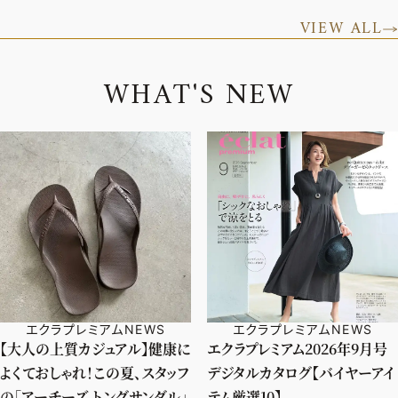
VIEW ALL
W
H
A
T
'
S
N
E
W
エクラプレミアムNEWS
エクラプレミアムNEWS
【大人の上質カジュアル】健康に
エクラプレミアム2026年9月号
よくておしゃれ！この夏、スタッフ
デジタルカタログ【バイヤーアイ
の「アーチーズ トングサンダル」
テム厳選10】