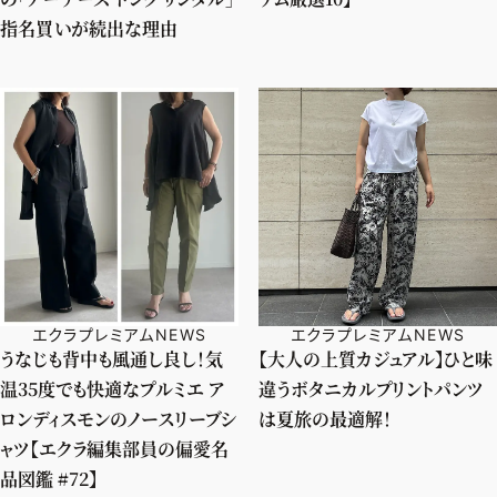
指名買いが続出な理由
エクラプレミアムNEWS
エクラプレミアムNEWS
うなじも背中も風通し良し！気
【大人の上質カジュアル】ひと味
温35度でも快適なプルミエ ア
違うボタニカルプリントパンツ
ロンディスモンのノースリーブシ
は夏旅の最適解！
ャツ【エクラ編集部員の偏愛名
品図鑑 #72】