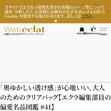
当サイトでは当社の提携先等がお客様のニーズ等について
調査・分析したり、お客様にお勧めの広告を表示する目的で
éclat 通販
éclat luxury
MEN
Cookie を使用する場合があります。 詳しくは
こちら
検
éclat 通販
éclat luxury
MENU
éclatラグジュアリー
ファッション
ラグジュアリーTOPICS
NEOエグゼスタイル
ビューティ
ファッションTOPICS
「奥ゆかしい透け感」が心地いい、大人
8月の毎日コーデ
ヘルスケア
ヘアスタイル・ヘアケア
のためのクリアバッグ【エクラ編集部員の
50代なに着てる？
エイジングケア
ライフスタイル
ヘルスケアTOPICS
偏愛名品図鑑 #41】
ファッション特集
メイク
更年期