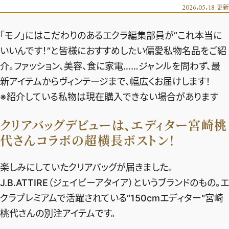
エクラ 華組
車・家電
2026.05.18
更新
50代ベストコスメ
ストレッチ・エクササイズ
ゴルフ
チームJマダム
エクラ 華組メンバー一覧
「モノ」にはこだわりのあるエクラ編集部員が”これ本当に
ダイエット
住まい
エクラ 華組ランキング
編集長コラム
チームJマダムメンバー一覧
いいんです！”と皆様におすすめしたい偏愛私物名品をご紹
50代健康のお悩み
旅行＆グルメ
介。ファッション、美容、食に家電……ジャンルを問わず、最
チームJマダムランキング
占い
あら、素敵☆ 手帖
カルチャー
新アイテムからヴィンテージまで、幅広くお届けします！
チームJマダム特集
試し読み
イヴルルド遙華の12星座占い
※紹介している私物は現在購入できない場合があります
50代のお悩み
スペシャル占い
エクラ通販
クリアバッグデビューは、エディター宮崎桃
代さんコラボの超横長ボストン！
from編集部
エクラプレミアムNEWS
通販ランキング
楽しみにしていたクリアバッグが届きました。
インフォメーション
MAGAZINE
J.B.ATTIRE（ジェイビーアタイア）というブランドのもの。エ
デジタルカタログ
プレゼント
クラプレミアムで活躍されている“150cmエディター"宮崎
エクラプレミアム通販
桃代さんの別注アイテムです。