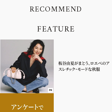
R
E
C
O
M
M
E
N
D
F
E
A
T
U
R
E
板谷由夏がまとう、ロエベのア
スレチック・モードな秋服
PR