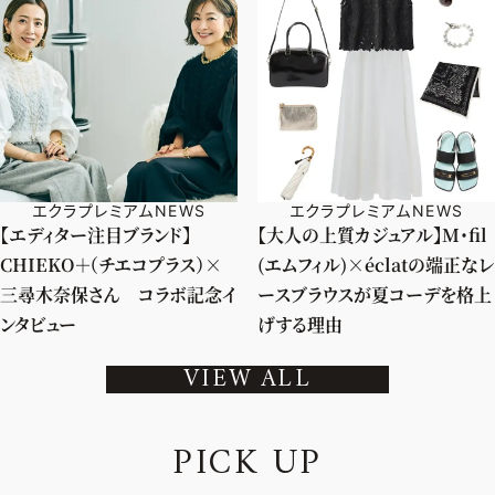
エクラプレミアムNEWS
エクラプレミアムNEWS
【エディター注目ブランド】
【大人の上質カジュアル】M・fil
CHIEKO＋（チエコプラス）×
(エムフィル)×éclatの端正なレ
三尋木奈保さん コラボ記念イ
ースブラウスが夏コーデを格上
ンタビュー
げする理由
VIEW ALL
P
I
C
K
U
P