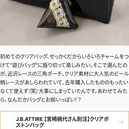
デジタル版
購入
SHOPPING
エクラプレミアム通販
初めてのクリアバッグ、せっかくだからいろいろチャームをつ
売れ筋ランキング
けて“遊びバッグ“に振り切って楽しみたい。そこで選んだの
エクラ掲載品
が、近沢レースの三角ポーチ。クリア素材に大人気のビール
柄レースがあしらわれていて、去年購入したもののもったい
エクラ限定アイテム
なくて使えず（笑）大事にしまっていたんです。あわせてみた
イーバイエクラ
ら、なんだかバッグとお揃いっぽい！？
FOLLOW US
J.B.ATTIRE 【宮崎桃代さん別注】クリアボ
ストンバッグ