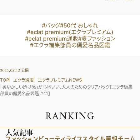
#バッグ
#50代 おしゃれ
#eclat premium(エクラプレミアム)
#eclat premium通販
#夏ファッション
#エクラ編集部員の偏愛名品図鑑
2026.05.12
公開
TOP
エクラ通販
エクラプレミアムNEWS
「奥ゆかしい透け感」が心地いい、大人のためのクリアバッグ【エクラ編集
部員の偏愛名品図鑑 #41】
R
A
N
K
I
N
G
人気記事
ファッション
ビューティ
ライフスタイル
華組
チーム