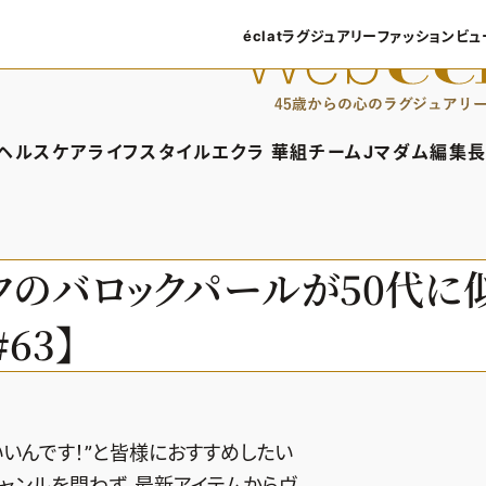
éclatラグジュアリー
ファッション
ビュ
éclatラグジュアリーTOP
ファッショ
ラグジュアリーTOPICS
ファッション
ヘルスケア
ライフスタイル
エクラ 華組
チームJマダム
編集長
NEOエグゼスタイル
8月の毎
ィTOP
ヘルスケアTOP
ライフスタイルTOP
エクラ 華組TOP
チームJマダムTOP
編
50代なに
ファッショ
タイル・ヘアケア
ヘルスケアTOPICS
車・家電
エクラ 華組メンバー一覧
チームJマダムメン
あ
ックのバロックパールが50代に
ングケア
更年期
ゴルフ
エクラ 華組ランキング
チームJマダムランキ
63】
ストレッチ・エクササイズ
住まい
チームJマダム特集
ベストコスメ
ダイエット
旅行＆グルメ
50代健康のお悩み
カルチャー
50代のお悩み
いんです！”と皆様におすすめしたい
ジャンルを問わず、最新アイテムからヴ