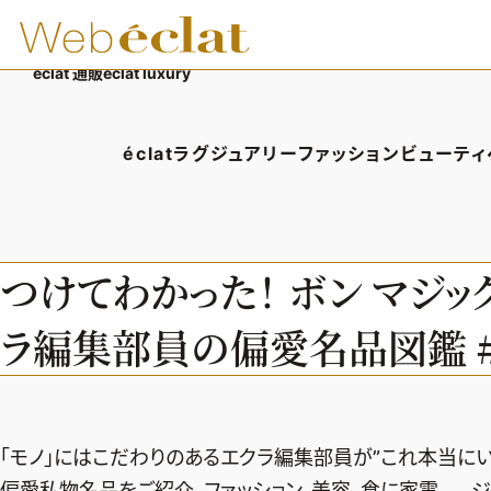
éclat 通販
éclat luxury
éclatラグジュアリー
ファッション
ビューティ
éclatラグジュアリーTOP
ファッションTOP
ビューテ
ラグジュアリーTOPICS
ファッションTOPICS
ヘアス
つけてわかった！ ボン マジ
NEOエグゼスタイル
8月の毎日コーデ
エイジ
ラ編集部員の偏愛名品図鑑 #
50代なに着てる？
メイク
ファッション特集
50代
「モノ」にはこだわりのあるエクラ編集部員が”これ本当にい
偏愛私物名品をご紹介。ファッション、美容、食に家電……