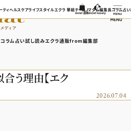
ーティ
ヘルスケア
ライフスタイル
エクラ 華組
チームJマダム
編集長コラム
占い
éclat 通販
éclat luxury
MENU
MENU
ンTOP
ビューティTOP
ヘルスケアTOP
ライフスタイルTOP
エクラ 華組TOP
チームJマダムTOP
編集長コラ
TOPICS
ヘアスタイル・ヘアケア
ヘルスケアTOPICS
車・家電
エクラ 華組メンバー一覧
チームJマダムメンバー一
あら、素敵
コラム
占い
試し読み
エクラ通販
from編集部
日コーデ
エイジングケア
更年期
ゴルフ
エクラ 華組ランキング
チームJマダムランキング
集長コラムTOP
占いTOP
エクラ通販TOP
from編集部TOP
着てる？
メイク
ストレッチ・エクササイズ
住まい
チームJマダム特集
ン特集
50代ベストコスメ
ダイエット
旅行＆グルメ
バー一覧
ら、素敵☆ 手帖
イヴルルド遙華の12星座占い
エクラプレミアムNEWS
インフォメーション
似合う理由【エク
50代健康のお悩み
カルチャー
ング
通販ランキング
プレゼント
50代のお悩み
デジタルカタログ
2026.07.04
エクラプレミアム通販