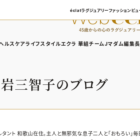
éclatラグジュアリー
ファッション
ビュ
éclatラグジュアリーTOP
ファッショ
ラグジュアリーTOPICS
ファッション
ヘルスケア
ライフスタイル
エクラ 華組
チームJマダム
編集長
NEOエグゼスタイル
8月の毎
ィTOP
ヘルスケアTOP
ライフスタイルTOP
エクラ 華組TOP
チームJマダムTOP
編
50代なに
ファッショ
タイル・ヘアケア
ヘルスケアTOPICS
車・家電
エクラ 華組メンバー一覧
チームJマダムメン
あ
大岩三智子のブログ
ングケア
更年期
ゴルフ
エクラ 華組ランキング
チームJマダムランキ
ストレッチ・エクササイズ
住まい
チームJマダム特集
ベストコスメ
ダイエット
旅行＆グルメ
50代健康のお悩み
カルチャー
50代のお悩み
ルタント 和歌山在住。主人と無邪気な息子二人と「おもろい」毎