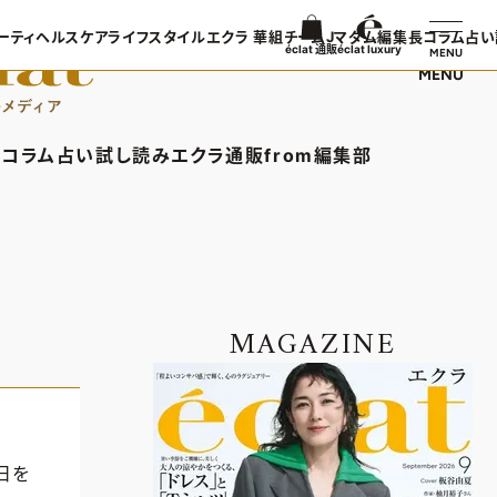
ーティ
ヘルスケア
ライフスタイル
エクラ 華組
チームJマダム
編集長コラム
占い
éclat 通販
éclat luxury
MENU
MENU
ンTOP
ビューティTOP
ヘルスケアTOP
ライフスタイルTOP
エクラ 華組TOP
チームJマダムTOP
編集長コラ
TOPICS
ヘアスタイル・ヘアケア
ヘルスケアTOPICS
車・家電
エクラ 華組メンバー一覧
チームJマダムメンバー一
あら、素敵
コラム
占い
試し読み
エクラ通販
from編集部
日コーデ
エイジングケア
更年期
ゴルフ
エクラ 華組ランキング
チームJマダムランキング
集長コラムTOP
占いTOP
エクラ通販TOP
from編集部TOP
着てる？
メイク
ストレッチ・エクササイズ
住まい
チームJマダム特集
ン特集
50代ベストコスメ
ダイエット
旅行＆グルメ
バー一覧
ら、素敵☆ 手帖
イヴルルド遙華の12星座占い
エクラプレミアムNEWS
インフォメーション
50代健康のお悩み
カルチャー
ング
通販ランキング
プレゼント
MAGAZINE
50代のお悩み
デジタルカタログ
エクラプレミアム通販
日を