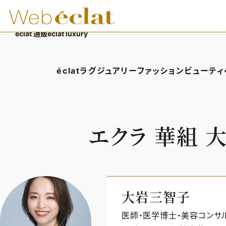
éclat 通販
éclat luxury
éclatラグジュアリー
ファッション
ビューティ
éclatラグジュアリーTOP
ファッションTOP
ビューテ
ラグジュアリーTOPICS
ファッションTOPICS
ヘアス
エクラ 華組
NEOエグゼスタイル
8月の毎日コーデ
エイジ
50代なに着てる？
メイク
ファッション特集
50代
大岩三智子
医師・医学博士・美容コンサ