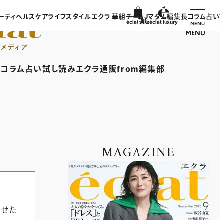
ーティ
ヘルスケア
ライフスタイル
エクラ 華組
チームJマダム
編集長コラム
占い
éclat 通販
éclat luxury
MENU
MENU
ンTOP
ビューティTOP
ヘルスケアTOP
ライフスタイルTOP
エクラ 華組TOP
チームJマダムTOP
編集長コラ
TOPICS
ヘアスタイル・ヘアケア
ヘルスケアTOPICS
車・家電
エクラ 華組メンバー一覧
チームJマダムメンバー一
あら、素敵
コラム
占い
試し読み
エクラ通販
from編集部
日コーデ
エイジングケア
更年期
ゴルフ
エクラ 華組ランキング
チームJマダムランキング
集長コラムTOP
占いTOP
エクラ通販TOP
from編集部TOP
着てる？
メイク
ストレッチ・エクササイズ
住まい
チームJマダム特集
ン特集
50代ベストコスメ
ダイエット
旅行＆グルメ
バー一覧
ら、素敵☆ 手帖
イヴルルド遙華の12星座占い
エクラプレミアムNEWS
インフォメーション
50代健康のお悩み
カルチャー
ング
通販ランキング
プレゼント
MAGAZINE
50代のお悩み
デジタルカタログ
エクラプレミアム通販
わせた