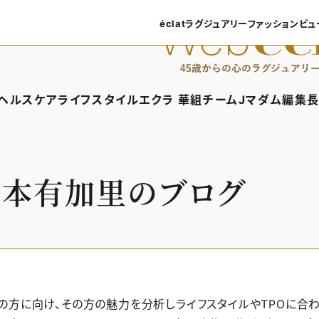
éclatラグジュアリー
ファッション
ビュ
éclatラグジュアリーTOP
ファッショ
ラグジュアリーTOPICS
ファッション
ヘルスケア
ライフスタイル
エクラ 華組
チームJマダム
編集長
NEOエグゼスタイル
8月の毎
ィTOP
ヘルスケアTOP
ライフスタイルTOP
エクラ 華組TOP
チームJマダムTOP
編
50代なに
ファッショ
タイル・ヘアケア
ヘルスケアTOPICS
車・家電
エクラ 華組メンバー一覧
チームJマダムメン
あ
根本有加里のブログ
ングケア
更年期
ゴルフ
エクラ 華組ランキング
チームJマダムランキ
ストレッチ・エクササイズ
住まい
チームJマダム特集
ベストコスメ
ダイエット
旅行＆グルメ
50代健康のお悩み
カルチャー
50代のお悩み
般の方に向け、その方の魅力を分析しライフスタイルやTPOに合