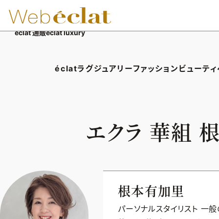
éclat 通販
éclat luxury
éclatラグジュアリー
ファッション
ビューティ
éclatラグジュアリーTOP
ファッションTOP
ビューテ
ラグジュアリーTOPICS
ファッションTOPICS
ヘアス
エクラ 華組
NEOエグゼスタイル
8月の毎日コーデ
エイジ
50代なに着てる？
メイク
ファッション特集
50代
根本有加里
パーソナルスタイリスト 一