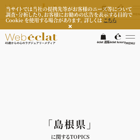
当サイトでは当社の提携先等がお客様のニーズ等について
調査・分析したり、お客様にお勧めの広告を表示する目的で
éclat 通販
éclat luxury
MEN
Cookie を使用する場合があります。 詳しくは
こちら
検
éclat 通販
éclat luxury
MENU
éclatラグジュアリー
ファッション
ラグジュアリーTOPICS
NEOエグゼスタイル
ビューティ
ファッションTOPICS
8月の毎日コーデ
ヘルスケア
ヘアスタイル・ヘアケア
「島根県」
50代なに着てる？
エイジングケア
ライフスタイル
ヘルスケアTOPICS
ファッション特集
メイク
に関するTOPICS
更年期