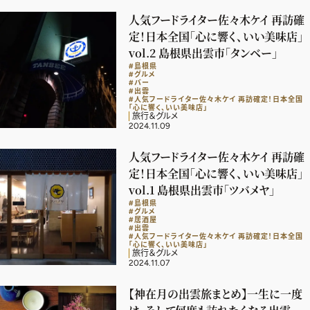
ファッション、ライフスタイル、
人気フードライター佐々木ケイ 再訪確
そしてエクラの美意識を、SNSで発信しています。
定！日本全国「心に響く、いい美味店」
vol.2 島根県出雲市「タンベー」
#島根県
#グルメ
#バー
#出雲
JOIN US
#人気フードライター佐々木ケイ 再訪確定！日本全国
「心に響く、いい美味店」
旅行＆グルメ
2024.11.09
編集部から届くメールマガジン、
人気フードライター佐々木ケイ 再訪確
会員限定プレゼントや特別イベントへの応募など
定！日本全国「心に響く、いい美味店」
特典が満載！
vol.1 島根県出雲市「ツバメヤ」
#島根県
#グルメ
新規会員登録はこちら
#居酒屋
#出雲
#人気フードライター佐々木ケイ 再訪確定！日本全国
「心に響く、いい美味店」
旅行＆グルメ
2024.11.07
【神在月の出雲旅まとめ】一生に一度