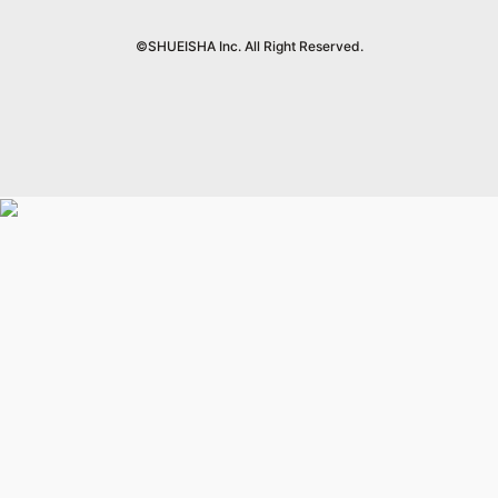
mirabella
集英社オンライン
ウルトラジャンプ
Cocohana
mirabella homme
office YOU
©SHUEISHA Inc. All Right Reserved.
zakka market