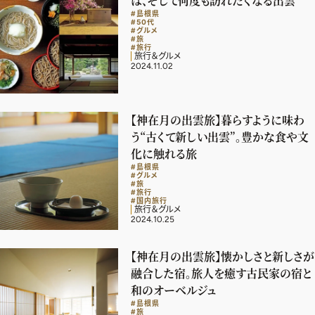
は、そして何度も訪れたくなる出雲
#島根県
#50代
#グルメ
#旅
#旅行
旅行＆グルメ
2024.11.02
【神在月の出雲旅】暮らすように味わ
う“古くて新しい出雲”。豊かな食や文
化に触れる旅
#島根県
#グルメ
#旅
#旅行
#国内旅行
旅行＆グルメ
2024.10.25
【神在月の出雲旅】懐かしさと新しさが
融合した宿。旅人を癒す古民家の宿と
和のオーベルジュ
#島根県
#旅