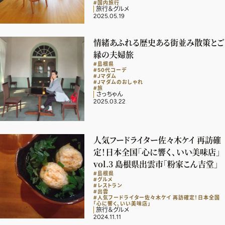
#国内旅行
旅行＆グルメ
デジタル版
2025.05.19
購入
情緒あふれる歴史ある街並み散策とご
縁の夫婦旅
#島根県
SHOPPING
#50代コーデ
#Jマダム
#Jマダムのおしゃれ
#旅
エクラプレミアム通販
さっちゃん
2025.03.22
売れ筋ランキング
エクラ掲載品
人気フードライター佐々木ケイ 再訪確
エクラ限定アイテム
定！日本全国「心に響く、いい美味店」
イーバイエクラ
vol.3 島根県出雲市「粉家こん吉堂」
#島根県
#グルメ
#レストラン
FOLLOW US
#出雲
#人気フードライター佐々木ケイ 再訪確定！日本全国
「心に響く、いい美味店」
旅行＆グルメ
2024.11.11