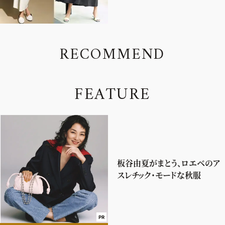
R
E
C
O
M
M
E
N
D
F
E
A
T
U
R
E
板谷由夏がまとう、ロエベのア
スレチック・モードな秋服
PR