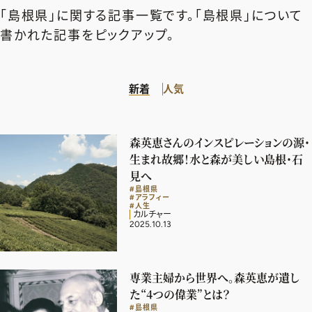
エクラ 華組
車・家電
「島根県」に関する記事一覧です。「島根県」について
50代ベストコスメ
ストレッチ・エクササイズ
ゴルフ
チームJマダム
エクラ 華組メンバー一覧
書かれた記事をピックアップ。
ダイエット
住まい
エクラ 華組ランキング
編集長コラム
チームJマダムメンバー一覧
50代健康のお悩み
旅行＆グルメ
新着
人気
チームJマダムランキング
占い
あら、素敵☆ 手帖
カルチャー
チームJマダム特集
試し読み
イヴルルド遙華の12星座占い
50代のお悩み
森英恵さんのインスピレーションの源・
スペシャル占い
生まれ故郷！水と森が美しい島根・石
エクラ通販
見へ
#島根県
from編集部
エクラプレミアムNEWS
#アラフィー
#人生
カルチャー
通販ランキング
2025.10.13
インフォメーション
MAGAZINE
デジタルカタログ
プレゼント
専業主婦から世界へ。森英恵が遺し
エクラプレミアム通販
た“4つの偉業”とは？
#島根県