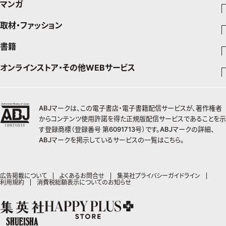
マンガ
暮らし
エクラプレミアム通販
取材・ファッション
少年マンガ
インテリア
週刊少年ジャンプ
書籍
ファッション・美容
料理
青年マンガ
ジャンプSQ
Seventeen
少年ジャンプ+
オンラインストア・その他WEBサービス
チームJマダムメンバー一覧
文芸・文庫・総合
芸能・情報・スポーツ
少女マンガ
Vジャンプ
non-no
ジャンプTOON
チームJマダムランキング
すばる
Myojo
最強ジャンプ
ジャンプTOON
オンラインストア
学芸・ノンフィクション・新書
女性マンガ
BAILA
ZEBRACK
小説すばる
週プレNEWS
チームJマダム特集
少年ジャンプ+
ZEBRACK
OTO
1日5分で、明日は変わる よみタイ yomitai
ABJマークは、この電子書店・電子書籍配信サービスが、著作権者
MAQUIA
S-MANGA
ジャンプTOON
その他WEBサービス
ライトノベル・ノベライズ
集英社 文芸ステーション
週プレ グラジャパ!
ジャンプTOON
S-MANGA
からコンテンツ使用許諾を得た正規版配信サービスであることを示
SHUEISHA MANGA-ART HERITAGE
集英社学芸部 - 学芸・ノンフィクション
SPUR
集英社ジャンプリミックス
ZEBRACK
集英社アドナビ
す登録商標（登録番号 第6091713号）です。ABJマークの詳細、
web 集英社文庫
集英社オレンジ文庫
Sportiva
ZEBRACK
集英社コミック文庫
キッズ
ジャンプキャラクターズストア
集英社ビジネス書
LEE
ABJマークを掲示しているサービスの一覧は
こちら
。
集英社コミック文庫
S-MANGA
集英社エディターズ・ラボ
青春と読書
JUMP j-BOOKS
パラスポ
ジャンプルーキー！
りぼん
HAPPY PLUS STORE
集英社新書
集英社みらい文庫
eclat
週刊ヤングジャンプ
集英社コミック文庫
アジア人物史
ダッシュエックス文庫公式サイト
S-MANGA
マーガレット
SHUEISHA VOX
集英社新書プラス - 知の水先案内人
集英社の児童図書 S-KIDS.LAND
T JAPAN
ヤングジャンプ定期購読デジタル
マンガMee公式サイト
集英社Webマガジン コバルト
広告掲載について
よくあるお問合せ
集英社プライバシーガイドライン
集英社ジャンプリミックス
別冊マーガレット
LEEマルシェ
利用規約
消費税総額表示についてのお知らせ
kotoba
HAPPY PLUS ONE
ヤンジャン！
リマコミ
シフォン文庫
集英社コミック文庫
マンガMee公式サイト
SHOP Marisol
e!集英社
MEN'S NON-NO
となりのヤングジャンプ
マンガMeets
リマコミ
eclat premium
情報・知識＆オピニオン imidas
UOMO
グランドジャンプ
Cookie
マンガMeets