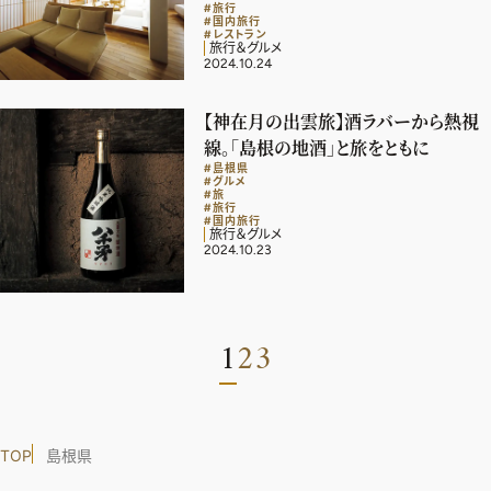
#旅行
#国内旅行
#レストラン
旅行＆グルメ
2024.10.24
【神在月の出雲旅】酒ラバーから熱視
線。「島根の地酒」と旅をともに
#島根県
#グルメ
#旅
#旅行
#国内旅行
旅行＆グルメ
2024.10.23
1
2
3
TOP
島根県