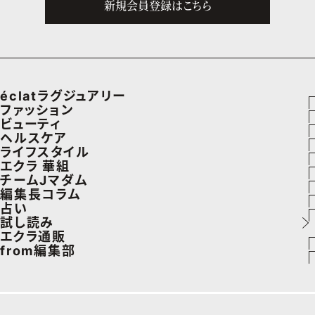
新規会員登録はこちら
éclatラグジュアリー
ファッション
ラグジュアリーTOPICS
ビューティ
ファッションTOPICS
ヘルスケア
NEOエグゼスタイル
ヘアスタイル・ヘアケア
ライフスタイル
8月の毎日コーデ
ヘルスケアTOPICS
エクラ 華組
エイジングケア
車・家電
チームJマダム
50代なに着てる？
更年期
エクラ 華組メンバー一覧
編集長コラム
メイク
ゴルフ
ファッション
占い
ファッション特集
ストレッチ・エクササイズ
エクラ 華組ランキング
あら、素敵☆ 手帖
試し読み
50代ベストコスメ
住まい
ビューティ
イヴルルド遙華の12星座占い
エクラ通販
ダイエット
from編集部
旅行＆グルメ
旅行
スペシャル占い
エクラプレミアムNEWS
50代健康のお悩み
インフォメーション
カルチャー
お出かけ
通販ランキング
プレゼント
50代のお悩み
グルメ
デジタルカタログ