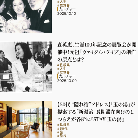
#人生
#展覧会
カルチャー
2025.10.10
森英恵、生誕100年記念の展覧会が開
催中！元祖「ヴァイタル・タイプ」の創作
の原点とは？
#島根県
#人生
#展覧会
カルチャー
2025.10.09
【50代 “隠れ宿”アドレス】「玉の湯」が
提案する「新湯治」長期滞在向けのし
2026年9月号
つらえが各所に『STAY 玉の湯』
#島根県
最新号試し読み
#50代
#旅
#旅行
定期購読