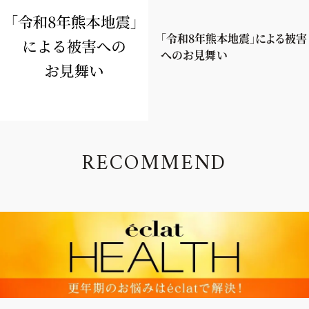
「令和8年熊本地震」による被害
へのお見舞い
R
E
C
O
M
M
E
N
D