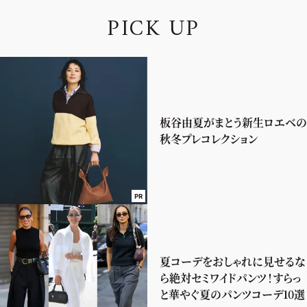
P
I
C
K
U
P
板谷由夏がまとう新生ロエベの
秋冬プレコレクション
PR
夏コーデをおしゃれに見せるな
ら絶対セミワイドパンツ！すらっ
と華やぐ夏のパンツコーデ10選