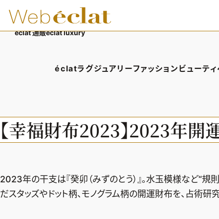
éclat 通販
éclat luxury
éclatラグジュアリー
ファッション
ビューティ
éclatラグジュアリーTOP
ファッションTOP
ビューテ
ラグジュアリーTOPICS
ファッションTOPICS
ヘアス
【幸福財布2023】2023年
NEOエグゼスタイル
8月の毎日コーデ
エイジ
50代なに着てる？
メイク
ファッション特集
50代
2023年の干支は『癸卯（みずのとう）』。水玉模様など“規
だスタッズやドット柄、モノグラム柄の開運財布を、占術研