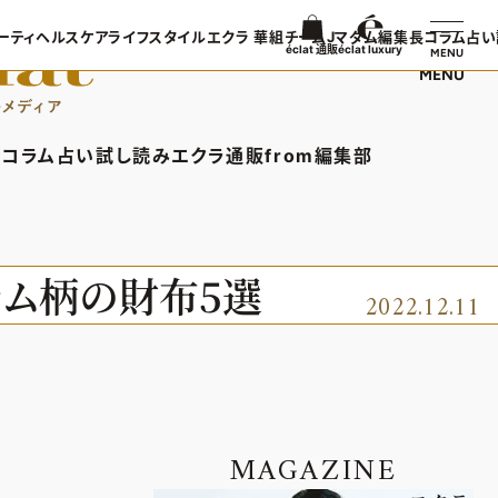
ーティ
ヘルスケア
ライフスタイル
エクラ 華組
チームJマダム
編集長コラム
占い
éclat 通販
éclat luxury
MENU
MENU
ンTOP
ビューティTOP
ヘルスケアTOP
ライフスタイルTOP
エクラ 華組TOP
チームJマダムTOP
編集長コラ
TOPICS
ヘアスタイル・ヘアケア
ヘルスケアTOPICS
車・家電
エクラ 華組メンバー一覧
チームJマダムメンバー一
あら、素敵
コラム
占い
試し読み
エクラ通販
from編集部
日コーデ
エイジングケア
更年期
ゴルフ
エクラ 華組ランキング
チームJマダムランキング
集長コラムTOP
占いTOP
エクラ通販TOP
from編集部TOP
着てる？
メイク
ストレッチ・エクササイズ
住まい
チームJマダム特集
ン特集
50代ベストコスメ
ダイエット
旅行＆グルメ
バー一覧
ら、素敵☆ 手帖
イヴルルド遙華の12星座占い
エクラプレミアムNEWS
インフォメーション
ラム柄の財布5選
2022.12.11
50代健康のお悩み
カルチャー
ング
通販ランキング
プレゼント
50代のお悩み
デジタルカタログ
エクラプレミアム通販
MAGAZINE