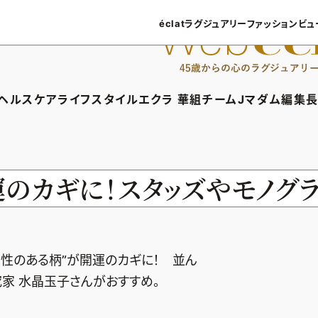
éclatラグジュアリー
ファッション
ビュ
éclatラグジュアリーTOP
ファッショ
ラグジュアリーTOPICS
ファッション
ヘルスケア
ライフスタイル
エクラ 華組
チームJマダム
編集長
NEOエグゼスタイル
8月の毎
ィTOP
ヘルスケアTOP
ライフスタイルTOP
エクラ 華組TOP
チームJマダムTOP
編
50代なに
ファッショ
タイル・ヘアケア
ヘルスケアTOPICS
車・家電
エクラ 華組メンバー一覧
チームJマダムメン
あ
開運のカギに！スタッズやモノグ
ングケア
更年期
ゴルフ
エクラ 華組ランキング
チームJマダムランキ
ストレッチ・エクササイズ
住まい
チームJマダム特集
ベストコスメ
ダイエット
旅行＆グルメ
則性のある柄”が開運のカギに！ 並ん
50代健康のお悩み
カルチャー
究家 水晶玉子さんがおすすめ。
50代のお悩み