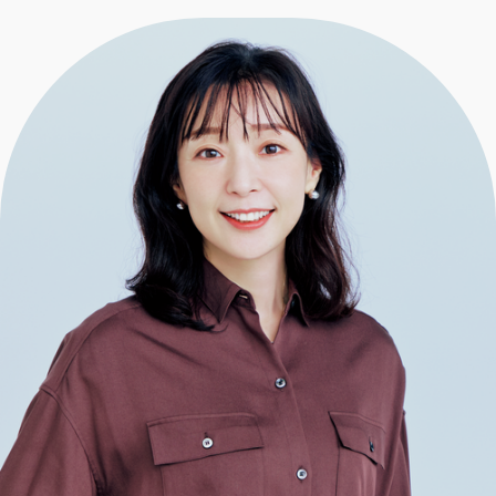
エクラ 華組
車・家電
50代ベストコスメ
ストレッチ・エクササイズ
ゴルフ
チームJマダム
エクラ 華組メンバー一覧
ダイエット
住まい
エクラ 華組ランキング
編集長コラム
チームJマダムメンバー一覧
50代健康のお悩み
旅行＆グルメ
チームJマダムランキング
占い
あら、素敵☆ 手帖
カルチャー
チームJマダム特集
試し読み
イヴルルド遙華の12星座占い
50代のお悩み
スペシャル占い
エクラ通販
from編集部
エクラプレミアムNEWS
通販ランキング
インフォメーション
MAGAZINE
デジタルカタログ
プレゼント
エクラプレミアム通販