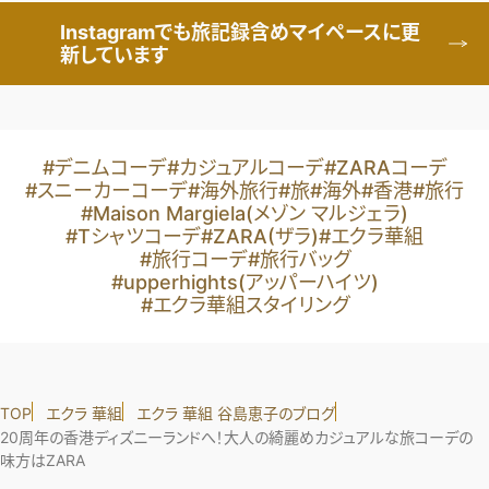
Instagramでも旅記録含めマイペースに更
新しています
#デニムコーデ
#カジュアルコーデ
#ZARAコーデ
#スニーカーコーデ
#海外旅行
#旅
#海外
#香港
#旅行
#Maison Margiela(メゾン マルジェラ)
#Tシャツコーデ
#ZARA(ザラ)
#エクラ華組
#旅行コーデ
#旅行バッグ
#upperhights(アッパーハイツ)
#エクラ華組スタイリング
TOP
エクラ 華組
エクラ 華組 谷島恵子のブログ
20周年の香港ディズニーランドへ！大人の綺麗めカジュアルな旅コーデの
味方はZARA