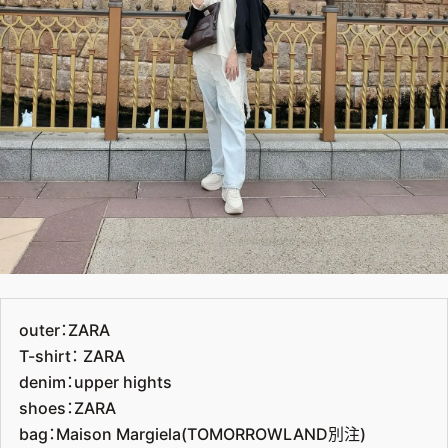
outer：ZARA
T-shirt： ZARA
denim：upper hights
shoes：ZARA
bag：Maison Margiela(TOMORROWLAND別注)