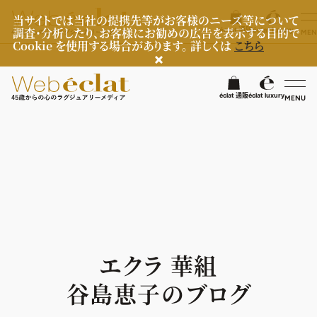
当サイトでは当社の提携先等がお客様のニーズ等について
調査・分析したり、お客様にお勧めの広告を表示する目的で
éclat 通販
éclat luxury
MEN
Cookie を使用する場合があります。 詳しくは
こちら
検
éclat 通販
éclat luxury
MENU
éclatラグジュアリー
ファッション
ラグジュアリーTOPICS
NEOエグゼスタイル
ビューティ
ファッションTOPICS
8月の毎日コーデ
ヘルスケア
ヘアスタイル・ヘアケア
エクラ 華組
50代なに着てる？
エイジングケア
ライフスタイル
ヘルスケアTOPICS
谷島恵子のブログ
ファッション特集
メイク
更年期