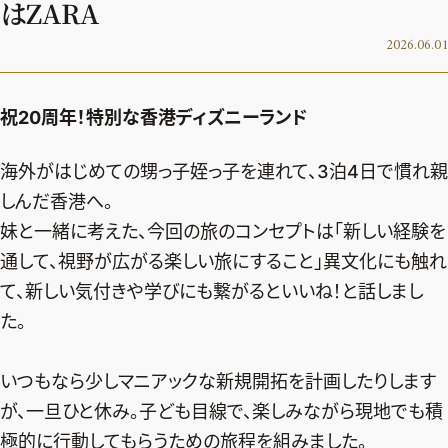
はZARA
デジタル版
2026.06.01
購入
祝20周年！特別な香港ディズニーランド
SHOPPING
海外がはじめての甥っ子姪っ子を連れて、3泊4日で慣れ親
エクラプレミアム通販
しんだ香港へ。
売れ筋ランキング
妹と一緒に考えた、今回の旅のコンセプトは「新しい経験を
エクラ掲載品
通して、視野が広がる楽しい旅にすること」異文化にも触れ
エクラ限定アイテム
て、新しい気付きや学びにも繋がるといいね！と話しまし
た。
イーバイエクラ
FOLLOW US
いつもなら少しマニアックな新規開拓を計画したりします
が、一旦ひと休み。子ども目線で、楽しみながら現地でも積
極的に行動してもらうための旅程を組みました。