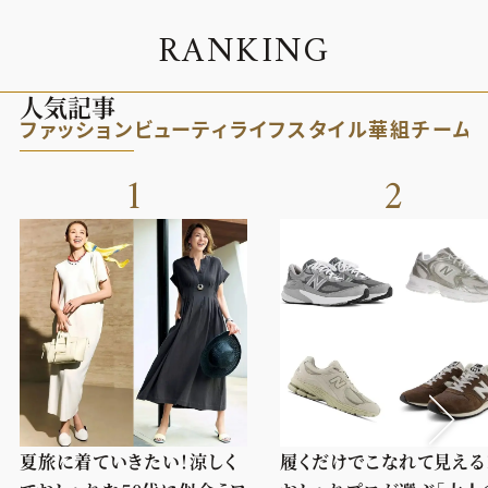
R
A
N
K
I
N
G
人気記事
ファッション
ビューティ
ライフスタイル
華組
チーム
1
2
夏旅に着ていきたい！涼しく
履くだけでこなれて見える