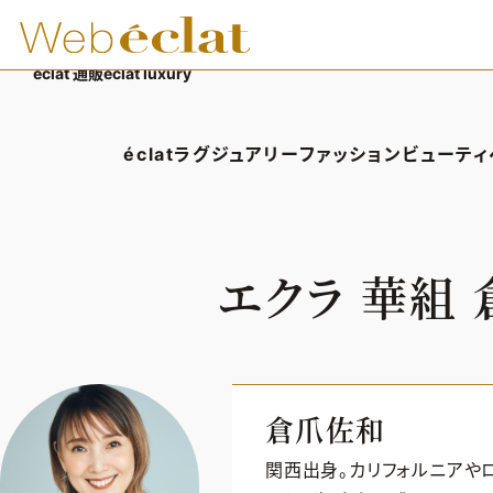
éclat 通販
éclat luxury
éclatラグジュアリー
ファッション
ビューティ
éclatラグジュアリーTOP
ファッションTOP
ビューテ
ラグジュアリーTOPICS
ファッションTOPICS
ヘアス
エクラ 華組
NEOエグゼスタイル
8月の毎日コーデ
エイジ
50代なに着てる？
メイク
ファッション特集
50代
倉爪佐和
関西出身。カリフォルニアやロ