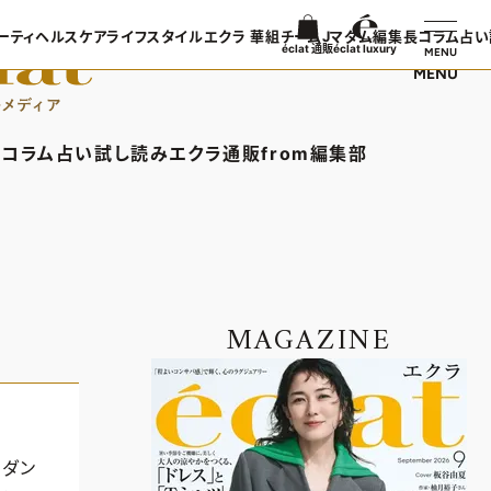
ーティ
ヘルスケア
ライフスタイル
エクラ 華組
チームJマダム
編集長コラム
占い
éclat 通販
éclat luxury
MENU
MENU
ンTOP
ビューティTOP
ヘルスケアTOP
ライフスタイルTOP
エクラ 華組TOP
チームJマダムTOP
編集長コラ
TOPICS
ヘアスタイル・ヘアケア
ヘルスケアTOPICS
車・家電
エクラ 華組メンバー一覧
チームJマダムメンバー一
あら、素敵
コラム
占い
試し読み
エクラ通販
from編集部
日コーデ
エイジングケア
更年期
ゴルフ
エクラ 華組ランキング
チームJマダムランキング
集長コラムTOP
占いTOP
エクラ通販TOP
from編集部TOP
着てる？
メイク
ストレッチ・エクササイズ
住まい
チームJマダム特集
ン特集
50代ベストコスメ
ダイエット
旅行＆グルメ
バー一覧
ら、素敵☆ 手帖
イヴルルド遙華の12星座占い
エクラプレミアムNEWS
インフォメーション
50代健康のお悩み
カルチャー
ング
通販ランキング
プレゼント
MAGAZINE
50代のお悩み
デジタルカタログ
エクラプレミアム通販
、ダン