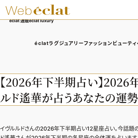
éclat 通販
éclat luxury
éclatラグジュアリー
ファッション
ビューティ
éclatラグジュアリーTOP
ファッションTOP
ビューテ
ラグジュアリーTOPICS
ファッションTOPICS
ヘアス
【2026年下半期占い】202
NEOエグゼスタイル
8月の毎日コーデ
エイジ
ルド遙華が占うあなたの運勢
50代なに着てる？
メイク
ファッション特集
50代
イヴルルドさんの2026年下半期占い12星座占い。今話題
ド遙華さんが2026年下半期の各星座の全体運を占います