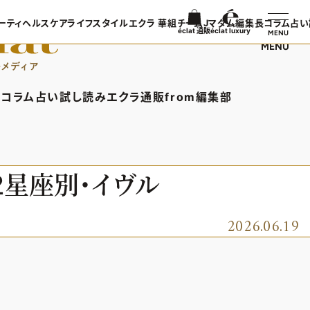
ーティ
ヘルスケア
ライフスタイル
エクラ 華組
チームJマダム
編集長コラム
占い
éclat 通販
éclat luxury
MENU
MENU
ンTOP
ビューティTOP
ヘルスケアTOP
ライフスタイルTOP
エクラ 華組TOP
チームJマダムTOP
編集長コラ
TOPICS
ヘアスタイル・ヘアケア
ヘルスケアTOPICS
車・家電
エクラ 華組メンバー一覧
チームJマダムメンバー一
あら、素敵
コラム
占い
試し読み
エクラ通販
from編集部
日コーデ
エイジングケア
更年期
ゴルフ
エクラ 華組ランキング
チームJマダムランキング
集長コラムTOP
占いTOP
エクラ通販TOP
from編集部TOP
着てる？
メイク
ストレッチ・エクササイズ
住まい
チームJマダム特集
ン特集
50代ベストコスメ
ダイエット
旅行＆グルメ
バー一覧
ら、素敵☆ 手帖
イヴルルド遙華の12星座占い
エクラプレミアムNEWS
インフォメーション
2星座別・イヴル
50代健康のお悩み
カルチャー
ング
通販ランキング
プレゼント
50代のお悩み
デジタルカタログ
2026.06.19
エクラプレミアム通販