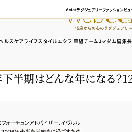
éclatラグジュアリー
ファッション
ビュ
éclatラグジュアリーTOP
ファッショ
ラグジュアリーTOPICS
ファッション
ヘルスケア
ライフスタイル
エクラ 華組
チームJマダム
編集長
NEOエグゼスタイル
8月の毎
ィTOP
ヘルスケアTOP
ライフスタイルTOP
エクラ 華組TOP
チームJマダムTOP
編
50代なに
ファッショ
タイル・ヘアケア
ヘルスケアTOPICS
車・家電
エクラ 華組メンバー一覧
チームJマダムメン
あ
6年下半期はどんな年になる？1
ングケア
更年期
ゴルフ
エクラ 華組ランキング
チームJマダムランキ
ストレッチ・エクササイズ
住まい
チームJマダム特集
ベストコスメ
ダイエット
旅行＆グルメ
50代健康のお悩み
カルチャー
50代のお悩み
のフォーチュンアドバイザー、イヴルル
。2026年後半を前向きに過ごすため