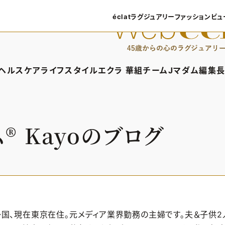
éclatラグジュアリー
ファッション
ビュ
éclatラグジュアリーTOP
ファッショ
ラグジュアリーTOPICS
ファッション
ヘルスケア
ライフスタイル
エクラ 華組
チームJマダム
編集長
NEOエグゼスタイル
8月の毎
ィTOP
ヘルスケアTOP
ライフスタイルTOP
エクラ 華組TOP
チームJマダムTOP
編
50代なに
ファッショ
タイル・ヘアケア
ヘルスケアTOPICS
車・家電
エクラ 華組メンバー一覧
チームJマダムメン
あ
®︎
Kayoのブログ
ングケア
更年期
ゴルフ
エクラ 華組ランキング
チームJマダムランキ
ストレッチ・エクササイズ
住まい
チームJマダム特集
ベストコスメ
ダイエット
旅行＆グルメ
50代健康のお悩み
カルチャー
50代のお悩み
国、現在東京在住。元メディア業界勤務の主婦です。夫＆子供2