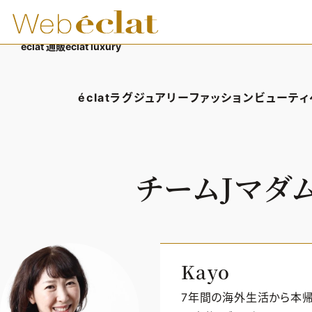
éclat 通販
éclat luxury
éclatラグジュアリー
ファッション
ビューティ
éclatラグジュアリーTOP
ファッションTOP
ビューテ
ラグジュアリーTOPICS
ファッションTOPICS
ヘアス
チームJマダム
NEOエグゼスタイル
8月の毎日コーデ
エイジ
50代なに着てる？
メイク
ファッション特集
50代
Kayo
7年間の海外生活から本帰