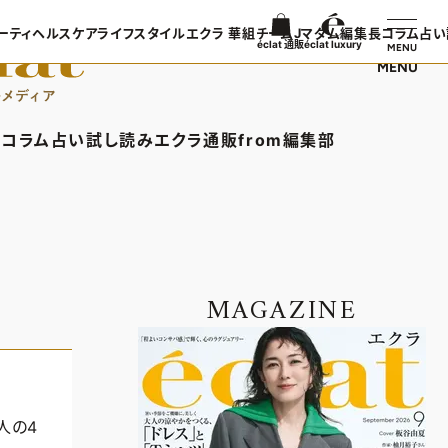
ーティ
ヘルスケア
ライフスタイル
エクラ 華組
チームJマダム
編集長コラム
占い
éclat 通販
éclat luxury
MENU
MENU
ンTOP
ビューティTOP
ヘルスケアTOP
ライフスタイルTOP
エクラ 華組TOP
チームJマダムTOP
編集長コラ
TOPICS
ヘアスタイル・ヘアケア
ヘルスケアTOPICS
車・家電
エクラ 華組メンバー一覧
チームJマダムメンバー一
あら、素敵
コラム
占い
試し読み
エクラ通販
from編集部
日コーデ
エイジングケア
更年期
ゴルフ
エクラ 華組ランキング
チームJマダムランキング
集長コラムTOP
占いTOP
エクラ通販TOP
from編集部TOP
着てる？
メイク
ストレッチ・エクササイズ
住まい
チームJマダム特集
ン特集
50代ベストコスメ
ダイエット
旅行＆グルメ
バー一覧
ら、素敵☆ 手帖
イヴルルド遙華の12星座占い
エクラプレミアムNEWS
インフォメーション
50代健康のお悩み
カルチャー
ング
通販ランキング
プレゼント
MAGAZINE
50代のお悩み
デジタルカタログ
エクラプレミアム通販
人の4