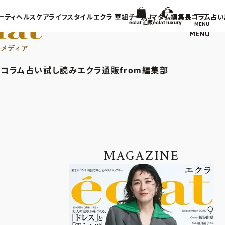
ーティ
ヘルスケア
ライフスタイル
エクラ 華組
チームJマダム
編集長コラム
占い
éclat 通販
éclat luxury
MENU
MENU
ンTOP
ビューティTOP
ヘルスケアTOP
ライフスタイルTOP
エクラ 華組TOP
チームJマダムTOP
編集長コラ
TOPICS
ヘアスタイル・ヘアケア
ヘルスケアTOPICS
車・家電
エクラ 華組メンバー一覧
チームJマダムメンバー一
あら、素敵
コラム
占い
試し読み
エクラ通販
from編集部
日コーデ
エイジングケア
更年期
ゴルフ
エクラ 華組ランキング
チームJマダムランキング
集長コラムTOP
占いTOP
エクラ通販TOP
from編集部TOP
着てる？
メイク
ストレッチ・エクササイズ
住まい
チームJマダム特集
ン特集
50代ベストコスメ
ダイエット
旅行＆グルメ
バー一覧
ら、素敵☆ 手帖
イヴルルド遙華の12星座占い
エクラプレミアムNEWS
インフォメーション
50代健康のお悩み
カルチャー
ング
通販ランキング
プレゼント
MAGAZINE
50代のお悩み
デジタルカタログ
エクラプレミアム通販