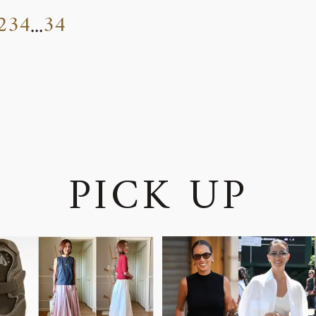
2
3
4
34
...
P
I
C
K
U
P