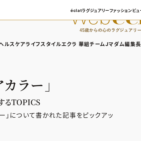
éclatラグジュアリー
ファッション
ビュ
éclatラグジュアリーTOP
ファッショ
ラグジュアリーTOPICS
ファッション
ヘルスケア
ライフスタイル
エクラ 華組
チームJマダム
編集長
NEOエグゼスタイル
8月の毎
ィTOP
ヘルスケアTOP
ライフスタイルTOP
エクラ 華組TOP
チームJマダムTOP
編
50代なに
ファッショ
タイル・ヘアケア
ヘルスケアTOPICS
車・家電
エクラ 華組メンバー一覧
チームJマダムメン
あ
アカラー」
ングケア
更年期
ゴルフ
エクラ 華組ランキング
チームJマダムランキ
ストレッチ・エクササイズ
住まい
チームJマダム特集
るTOPICS
ベストコスメ
ダイエット
旅行＆グルメ
ラー」について書かれた記事をピックアッ
50代健康のお悩み
カルチャー
50代のお悩み