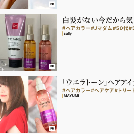
PR
白髪がない今だから気に
#ヘアカラー
#Jマダム
#50代
#
sally
PR
「ウエラトーン」ヘアア
#ヘアカラー
#ヘアケア
#トリー
MAYUMI
PR