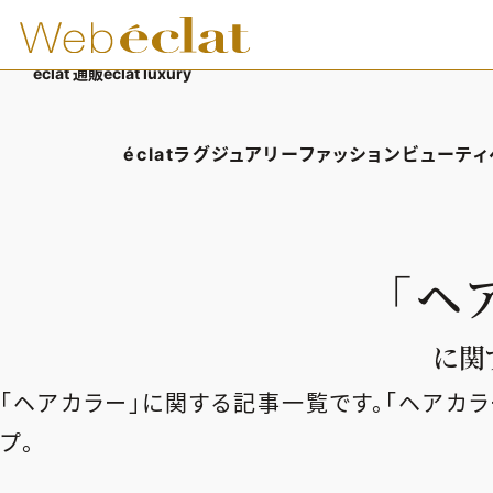
éclat 通販
éclat luxury
éclatラグジュアリー
ファッション
ビューティ
éclatラグジュアリーTOP
ファッションTOP
ビューテ
ラグジュアリーTOPICS
ファッションTOPICS
ヘアス
「ヘ
NEOエグゼスタイル
8月の毎日コーデ
エイジ
50代なに着てる？
メイク
に関す
ファッション特集
50代
「ヘアカラー」に関する記事一覧です。「ヘアカ
プ。