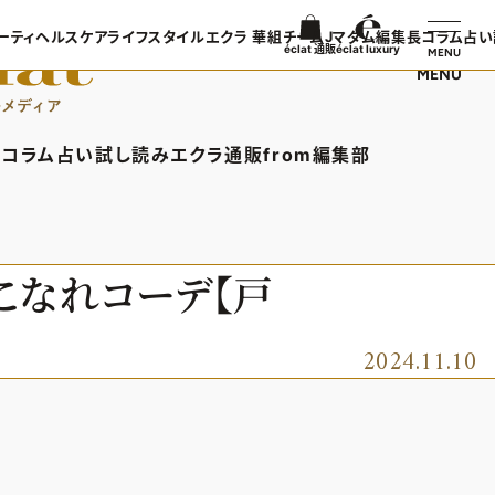
ーティ
ヘルスケア
ライフスタイル
エクラ 華組
チームJマダム
編集長コラム
占い
éclat 通販
éclat luxury
MENU
MENU
ンTOP
ビューティTOP
ヘルスケアTOP
ライフスタイルTOP
エクラ 華組TOP
チームJマダムTOP
編集長コラ
TOPICS
ヘアスタイル・ヘアケア
ヘルスケアTOPICS
車・家電
エクラ 華組メンバー一覧
チームJマダムメンバー一
あら、素敵
コラム
占い
試し読み
エクラ通販
from編集部
日コーデ
エイジングケア
更年期
ゴルフ
エクラ 華組ランキング
チームJマダムランキング
集長コラムTOP
占いTOP
エクラ通販TOP
from編集部TOP
着てる？
メイク
ストレッチ・エクササイズ
住まい
チームJマダム特集
ン特集
50代ベストコスメ
ダイエット
旅行＆グルメ
バー一覧
ら、素敵☆ 手帖
イヴルルド遙華の12星座占い
エクラプレミアムNEWS
インフォメーション
こなれコーデ【戸
50代健康のお悩み
カルチャー
ング
通販ランキング
プレゼント
50代のお悩み
デジタルカタログ
2024.11.10
エクラプレミアム通販