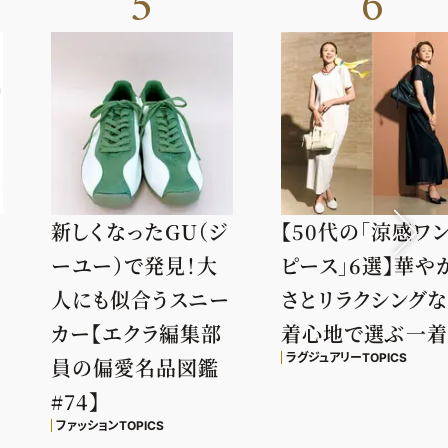
5
6
新しくなったGU（ジ
【50代の「涼感ワ
ーユー）で発見！大
ピース」6選】華や
人にも似合うスニー
さとリラクシング
カー【エクラ編集部
着心地で選ぶ一
ラグジュアリーTOPICS
員の偏愛名品図鑑
#74】
ファッションTOPICS