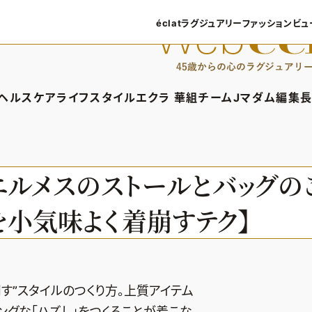
éclatラグジュアリー
ファッション
ビュ
éclatラグジュアリーTOP
ファッショ
ラグジュアリーTOPICS
ファッション
ヘルスケア
ライフスタイル
エクラ 華組
チームJマダム
編集長
NEOエグゼスタイル
8月の毎
ィTOP
ヘルスケアTOP
ライフスタイルTOP
エクラ 華組TOP
チームJマダムTOP
編
50代なに
ファッショ
タイル・ヘアケア
ヘルスケアTOPICS
車・家電
エクラ 華組メンバー一覧
チームJマダムメン
あ
エルメスのストールとバッグの
ングケア
更年期
ゴルフ
エクラ 華組ランキング
チームJマダムランキ
を小気味よく着崩すテク】
ストレッチ・エクササイズ
住まい
チームJマダム特集
ベストコスメ
ダイエット
旅行＆グルメ
50代健康のお悩み
カルチャー
50代のお悩み
す”スタイルのつくり方。上質アイテム
ングな「ハズし」をつくることが着こな