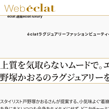
éclat 通販
éclat luxury
éclatラグジュアリー
ファッション
ビューティ
éclatラグジュアリーTOP
ファッションTOP
ビューテ
ラグジュアリーTOPICS
ファッションTOPICS
ヘアス
上質を気取らないムードで。
NEOエグゼスタイル
8月の毎日コーデ
エイジ
野塚かおるのラグジュアリー
50代なに着てる？
メイク
ファッション特集
50代
スタイリスト戸野塚かおるさんが提案する、小気味よく“着崩
を身にまといつつも全身をキメキメにせず、どこかチャーミ