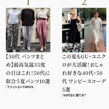
1
2
【50代 パンツまと
この夏もGU・ユニク
め】最高気温35度
ロが大活躍！おしゃ
の日はこれ！50代に
れ好きな40代・50
似合う夏パンツ10選
代 ワンピースコーデ
ファッションTOPICS
5選
50代なに着てる？