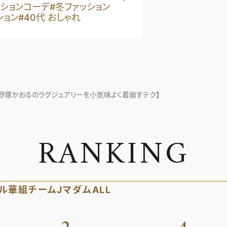
ッションコーデ
#冬ファッション
ション
#40代 おしゃれ
野塚かおるのラグジュアリーを小気味よく着崩すテク】
R
A
N
K
I
N
G
ル
華組
チームJマダム
ALL