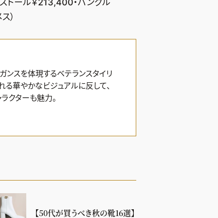
ストール￥213,400・バングル
メス）
ガンスを体現するベテランスタイリ
られる華やかなビジュアルに反して、
ャラクターも魅力。
【50代が買うべき秋の靴16選】