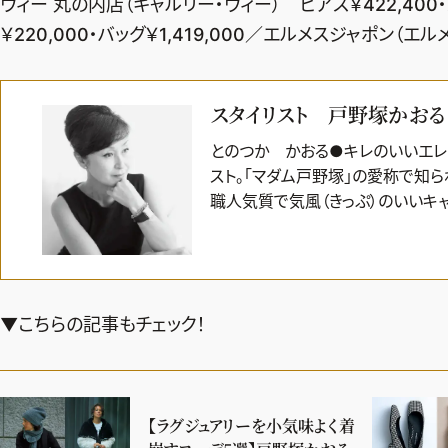
ヴィー 丸の内店（ギャルリー・ヴィー） ピアス￥422,400・
￥220,000・バッグ￥1,419,000／エルメスジャポン（エル
スタイリスト 戸野塚かおる
とのつか かおる●キレのいいエレ
スト。「マダム戸野塚」の愛称で知
職人気質で気風（きっぷ）のいいキ
▼こちらの記事もチェック！
【ラグジュアリーを小気味よく着