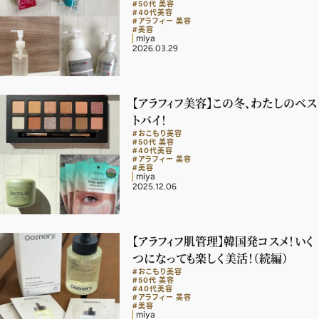
#50代 美容
#40代美容
#アラフィー 美容
#美容
miya
2026.03.29
【アラフィフ美容】この冬、わたしのベス
トバイ！
#おこもり美容
#50代 美容
#40代美容
#アラフィー 美容
#美容
miya
2025.12.06
【アラフィフ肌管理】韓国発コスメ！いく
つになっても楽しく美活！（続編）
2026年9月号
#おこもり美容
#50代 美容
#40代美容
最新号試し読み
#アラフィー 美容
#美容
miya
定期購読