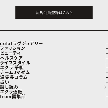
新規会員登録はこちら
éclatラグジュアリー
ファッション
ラグジュアリーTOPICS
ビューティ
ファッションTOPICS
ヘルスケア
NEOエグゼスタイル
ヘアスタイル・ヘアケア
ライフスタイル
8月の毎日コーデ
ヘルスケアTOPICS
エクラ 華組
エイジングケア
車・家電
チームJマダム
50代なに着てる？
更年期
エクラ 華組メンバー一覧
編集長コラム
メイク
ゴルフ
ファッション
占い
ファッション特集
ストレッチ・エクササイズ
エクラ 華組ランキング
あら、素敵☆ 手帖
試し読み
50代ベストコスメ
住まい
ビューティ
イヴルルド遙華の12星座占い
エクラ通販
ダイエット
from編集部
旅行＆グルメ
旅行
スペシャル占い
エクラプレミアムNEWS
50代健康のお悩み
インフォメーション
カルチャー
お出かけ