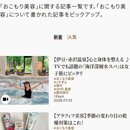
エクラ 華組
車・家電
「おこもり美容」に関する記事一覧です。「おこもり美
50代ベストコスメ
ストレッチ・エクササイズ
ゴルフ
チームJマダム
エクラ 華組メンバー一覧
容」について書かれた記事をピックアップ。
ダイエット
住まい
エクラ 華組ランキング
編集長コラム
チームJマダムメンバー一覧
50代健康のお悩み
旅行＆グルメ
新着
人気
チームJマダムランキング
占い
あら、素敵☆ 手帖
カルチャー
チームJマダム特集
試し読み
イヴルルド遙華の12星座占い
50代のお悩み
【伊豆・赤沢温泉】心と身体を整える ♪
スペシャル占い
TVでも話題の『海洋深層水スパ』は女
エクラ通販
子旅にピッタリ
#おこもり美容
from編集部
エクラプレミアムNEWS
#Jマダム
#旅行
#50代 美容
通販ランキング
#国内旅行
インフォメーション
Kayo
MAGAZINE
2026.07.25
デジタルカタログ
プレゼント
【アラフィフ美容】季節の変わり目の乾
エクラプレミアム通販
燥対策はこれ！
#おこもり美容