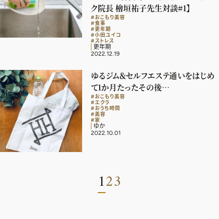
ク院長 檜垣祐子先生対談#1】
#おこもり美容
#食事
#更年期
#小田ユイコ
#ストレス
更年期
2022.12.19
ゆるジム＆セルフエステ通いをはじめ
て1か月たったその後…
#おこもり美容
#エクラ
#おうち時間
#美容
#家
ゆか
2022.10.01
1
2
3