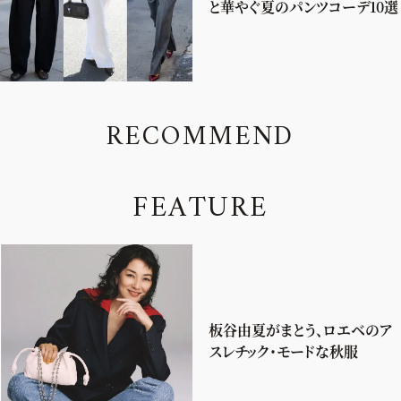
と華やぐ夏のパンツコーデ10選
R
E
C
O
M
M
E
N
D
F
E
A
T
U
R
E
板谷由夏がまとう、ロエベのア
スレチック・モードな秋服