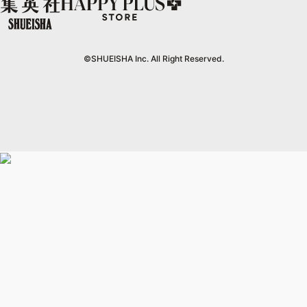
リマコミ
eclat premium
情報・知識＆オピニオン imidas
UOMO
グランドジャンプ
Cookie
マンガMeets
mirabella
集英社オンライン
ウルトラジャンプ
Cocohana
mirabella homme
office YOU
©SHUEISHA Inc. All Right Reserved.
zakka market