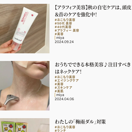
ファッション、ライフスタイル、
【アラフィフ美容】秋の自宅ケアは、頭皮
そしてエクラの美意識を、SNSで発信しています。
＆首のケアを強化中！
#おこもり美容
#50代 美容
#40代美容
#アラフィー 美容
#美容
miya
JOIN US
2024.09.24
編集部から届くメールマガジン、
おうちでできる本格美容♪注目すべき
会員限定プレゼントや特別イベントへの応募など
はネックケア！
特典が満載！
#おこもり美容
#エイジングケア
#美容
#スキンケア
#美肌
新規会員登録はこちら
miya
2024.04.06
わたしの「梅雨ダル」対策
#おこもり美容
#ランチ