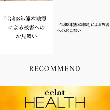
「令和8年熊本地震」による被害
へのお見舞い
R
E
C
O
M
M
E
N
D