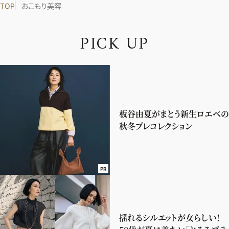
TOP
おこもり美容
P
I
C
K
U
P
板谷由夏がまとう新生ロエベの
秋冬プレコレクション
PR
揺れるシルエットが女らしい！