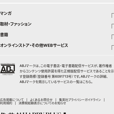
通販ランキング
プレゼント
50代のお悩み
グルメ
デジタルカタログ
マンガ
暮らし
エクラプレミアム通販
取材・ファッション
少年マンガ
インテリア
週刊少年ジャンプ
書籍
ファッション・美容
料理
青年マンガ
ジャンプSQ
Seventeen
少年ジャンプ+
オンラインストア・その他WEBサービス
チームJマダムメンバー一覧
文芸・文庫・総合
芸能・情報・スポーツ
少女マンガ
Vジャンプ
non-no
ジャンプTOON
チームJマダムランキング
すばる
Myojo
最強ジャンプ
ジャンプTOON
オンラインストア
学芸・ノンフィクション・新書
女性マンガ
BAILA
ZEBRACK
小説すばる
週プレNEWS
チームJマダム特集
少年ジャンプ+
ZEBRACK
OTO
1日5分で、明日は変わる よみタイ yomitai
ABJマークは、この電子書店・電子書籍配信サービスが、著作権者
MAQUIA
S-MANGA
ジャンプTOON
その他WEBサービス
ライトノベル・ノベライズ
集英社 文芸ステーション
週プレ グラジャパ!
ジャンプTOON
S-MANGA
からコンテンツ使用許諾を得た正規版配信サービスであることを示
SHUEISHA MANGA-ART HERITAGE
集英社学芸部 - 学芸・ノンフィクション
SPUR
集英社ジャンプリミックス
ZEBRACK
集英社アドナビ
す登録商標（登録番号 第6091713号）です。ABJマークの詳細、
web 集英社文庫
集英社オレンジ文庫
Sportiva
ZEBRACK
集英社コミック文庫
キッズ
ジャンプキャラクターズストア
集英社ビジネス書
LEE
ABJマークを掲示しているサービスの一覧は
こちら
。
集英社コミック文庫
S-MANGA
集英社エディターズ・ラボ
青春と読書
JUMP j-BOOKS
パラスポ
ジャンプルーキー！
りぼん
HAPPY PLUS STORE
集英社新書
集英社みらい文庫
eclat
週刊ヤングジャンプ
集英社コミック文庫
アジア人物史
ダッシュエックス文庫公式サイト
S-MANGA
マーガレット
SHUEISHA VOX
集英社新書プラス - 知の水先案内人
集英社の児童図書 S-KIDS.LAND
T JAPAN
ヤングジャンプ定期購読デジタル
マンガMee公式サイト
集英社Webマガジン コバルト
広告掲載について
よくあるお問合せ
集英社プライバシーガイドライン
集英社ジャンプリミックス
別冊マーガレット
LEEマルシェ
利用規約
消費税総額表示についてのお知らせ
kotoba
HAPPY PLUS ONE
ヤンジャン！
リマコミ
シフォン文庫
集英社コミック文庫
マンガMee公式サイト
SHOP Marisol
e!集英社
MEN'S NON-NO
となりのヤングジャンプ
マンガMeets