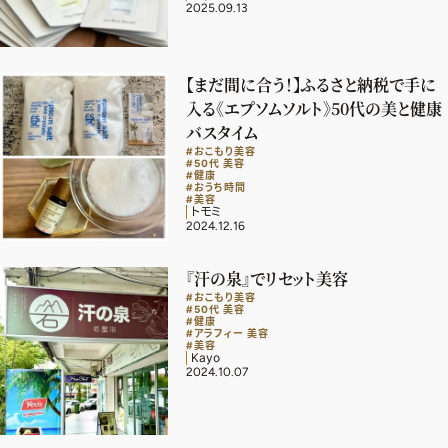
2025.09.13
デジタル版
購入
【まだ間に合う！】ふるさと納税で手に
入る《エプソムソルト》50代の美と健康
バスタイム
SHOPPING
#おこもり美容
#50代 美容
#健康
エクラプレミアム通販
#おうち時間
#美容
トモミ
売れ筋ランキング
2024.12.16
エクラ掲載品
『汗の泉』でリセット美容
エクラ限定アイテム
#おこもり美容
#50代 美容
イーバイエクラ
#健康
#アラフィー 美容
#美容
Kayo
2024.10.07
FOLLOW US