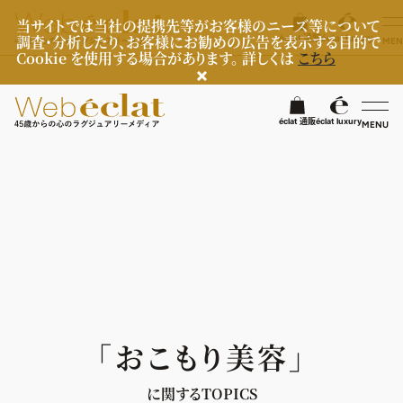
当サイトでは当社の提携先等がお客様のニーズ等について
調査・分析したり、お客様にお勧めの広告を表示する目的で
éclat 通販
éclat luxury
MEN
Cookie を使用する場合があります。 詳しくは
こちら
検
éclat 通販
éclat luxury
MENU
éclatラグジュアリー
ファッション
ラグジュアリーTOPICS
NEOエグゼスタイル
ビューティ
ファッションTOPICS
8月の毎日コーデ
ヘルスケア
ヘアスタイル・ヘアケア
「おこもり美容」
50代なに着てる？
エイジングケア
ライフスタイル
ヘルスケアTOPICS
ファッション特集
メイク
に関するTOPICS
更年期