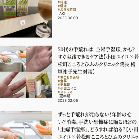
#料理
#健康
#おうち時間
AKI
2023.06.09
50代の手荒れは「主婦手湿疹」かも？
すぐ実践できるケア法【小田ユイコ×若
松町こころとひふのクリニック院長 檜
垣祐子先生対談】
#おこもり美容
#食事
#更年期
#小田ユイコ
#ストレス
更年期
2023.02.06
ずっと手荒れが治らない！年齢のせ
い？消毒、手洗い恐怖症に陥るほどの
「主婦手湿疹」、どうすれば治る？【小田
ユイコ×若松町こころとひふのクリニッ