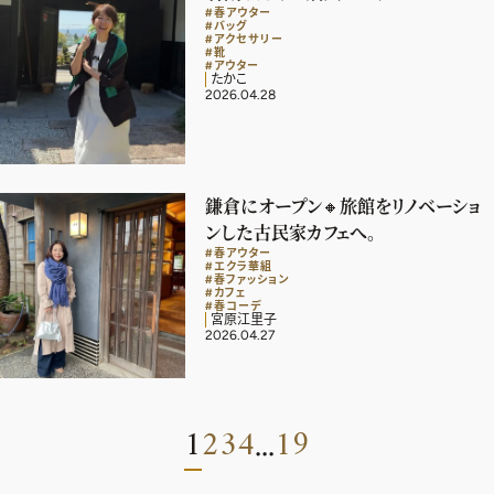
#春アウター
#バッグ
#アクセサリー
#靴
#アウター
たかこ
2026.04.28
鎌倉にオープン🔸旅館をリノベーショ
ンした古民家カフェへ。
#春アウター
#エクラ華組
#春ファッション
#カフェ
#春コーデ
宮原江里子
2026.04.27
1
2
3
4
19
...