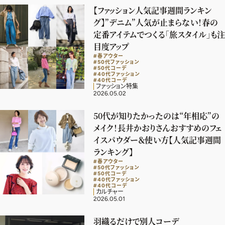
【ファッション人気記事週間ランキン
グ】”デニム”人気が止まらない！春の
定番アイテムでつくる「旅スタイル」も注
目度アップ
#春アウター
#50代ファッション
#50代コーデ
#40代ファッション
#40代コーデ
ファッション特集
2026.05.02
50代が知りたかったのは“年相応”の
メイク！長井かおりさんおすすめのフェ
イスパウダー＆使い方【人気記事週間
ランキング】
#春アウター
#50代ファッション
#50代コーデ
#40代ファッション
#40代コーデ
カルチャー
2026.05.01
羽織るだけで別人コーデ