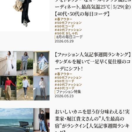
ーディネート。最高気温25℃｜5/29(金)
【40代・50代の毎日コーデ】
#春アウター
#50代ファッション
#50代コーデ
#40代ファッション
#50代 おしゃれ
8月の毎日コーデ
2026.05.29
【ファッション人気記事週間ランキング】
サンダルを履いて一足早く夏仕様のコ
ーデにシフト！
#春アウター
#50代ファッション
#50代コーデ
#40代ファッション
#40代コーデ
ファッション特集
2026.05.23
おいしいカニを思う存分味わえる！実
2026年9月号
業家・堀江貴文さんの"人生最高の
最新号試し読み
宿”がランクイン【人気記事週間ランキ
定期購読