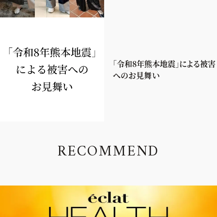
「令和8年熊本地震」による被害
へのお見舞い
R
E
C
O
M
M
E
N
D