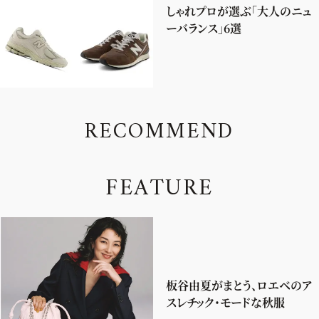
しゃれプロが選ぶ「大人のニュ
ーバランス」6選
R
E
C
O
M
M
E
N
D
F
E
A
T
U
R
E
板谷由夏がまとう、ロエベのア
スレチック・モードな秋服