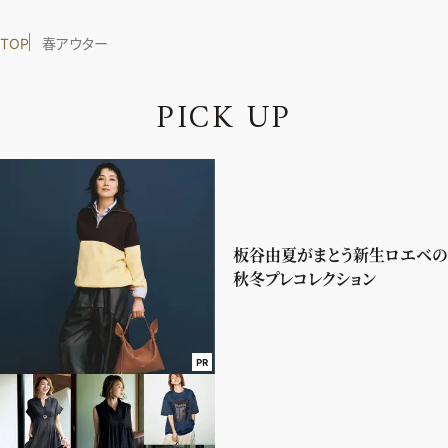
TOP
春アウター
P
I
C
K
U
P
板谷由夏がまとう新生ロエベの
秋冬プレコレクション
PR