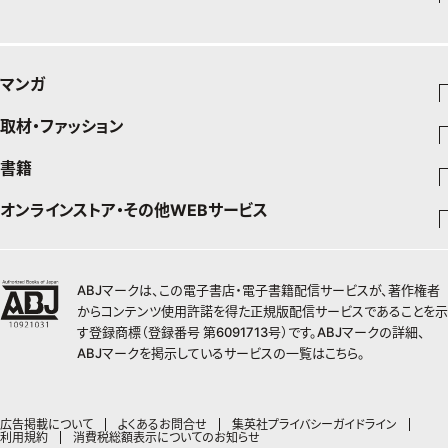
エクラプレミアムNEWS
50代健康のお悩み
インフォメーション
カルチャー
お出かけ
通販ランキング
プレゼント
50代のお悩み
グルメ
デジタルカタログ
マンガ
暮らし
エクラプレミアム通販
取材・ファッション
少年マンガ
インテリア
週刊少年ジャンプ
書籍
ファッション・美容
料理
青年マンガ
ジャンプSQ
Seventeen
少年ジャンプ+
オンラインストア・その他WEBサービス
チームJマダムメンバー一覧
文芸・文庫・総合
芸能・情報・スポーツ
少女マンガ
Vジャンプ
non-no
ジャンプTOON
チームJマダムランキング
すばる
Myojo
最強ジャンプ
ジャンプTOON
オンラインストア
学芸・ノンフィクション・新書
女性マンガ
BAILA
ZEBRACK
小説すばる
週プレNEWS
チームJマダム特集
少年ジャンプ+
ZEBRACK
OTO
1日5分で、明日は変わる よみタイ yomitai
ABJマークは、この電子書店・電子書籍配信サービスが、著作権者
MAQUIA
S-MANGA
ジャンプTOON
その他WEBサービス
ライトノベル・ノベライズ
集英社 文芸ステーション
週プレ グラジャパ!
ジャンプTOON
S-MANGA
からコンテンツ使用許諾を得た正規版配信サービスであることを示
SHUEISHA MANGA-ART HERITAGE
集英社学芸部 - 学芸・ノンフィクション
SPUR
集英社ジャンプリミックス
ZEBRACK
集英社アドナビ
す登録商標（登録番号 第6091713号）です。ABJマークの詳細、
web 集英社文庫
集英社オレンジ文庫
Sportiva
ZEBRACK
集英社コミック文庫
キッズ
ジャンプキャラクターズストア
集英社ビジネス書
LEE
ABJマークを掲示しているサービスの一覧は
こちら
。
集英社コミック文庫
S-MANGA
集英社エディターズ・ラボ
青春と読書
JUMP j-BOOKS
パラスポ
ジャンプルーキー！
りぼん
HAPPY PLUS STORE
集英社新書
集英社みらい文庫
eclat
週刊ヤングジャンプ
集英社コミック文庫
アジア人物史
ダッシュエックス文庫公式サイト
S-MANGA
マーガレット
SHUEISHA VOX
集英社新書プラス - 知の水先案内人
集英社の児童図書 S-KIDS.LAND
T JAPAN
ヤングジャンプ定期購読デジタル
マンガMee公式サイト
集英社Webマガジン コバルト
広告掲載について
よくあるお問合せ
集英社プライバシーガイドライン
集英社ジャンプリミックス
別冊マーガレット
LEEマルシェ
利用規約
消費税総額表示についてのお知らせ
kotoba
HAPPY PLUS ONE
ヤンジャン！
リマコミ