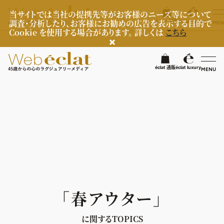
当サイトでは当社の提携先等がお客様のニーズ等について
調査・分析したり、お客様にお勧めの広告を表示する目的で
éclat 通販
éclat luxury
MEN
Cookie を使用する場合があります。 詳しくは
こちら
検
éclat 通販
éclat luxury
MENU
éclatラグジュアリー
ファッション
ラグジュアリーTOPICS
NEOエグゼスタイル
ビューティ
ファッションTOPICS
8月の毎日コーデ
ヘルスケア
ヘアスタイル・ヘアケア
「春アウター」
50代なに着てる？
エイジングケア
ライフスタイル
ヘルスケアTOPICS
ファッション特集
メイク
に関するTOPICS
更年期