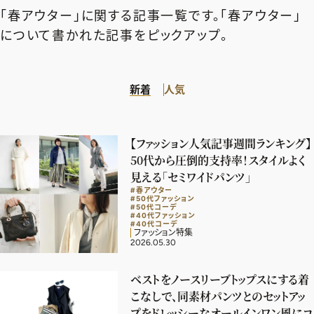
エクラ 華組
車・家電
「春アウター」に関する記事一覧です。「春アウター」
50代ベストコスメ
ストレッチ・エクササイズ
ゴルフ
チームJマダム
エクラ 華組メンバー一覧
について書かれた記事をピックアップ。
ダイエット
住まい
エクラ 華組ランキング
編集長コラム
チームJマダムメンバー一覧
50代健康のお悩み
旅行＆グルメ
新着
人気
チームJマダムランキング
占い
あら、素敵☆ 手帖
カルチャー
チームJマダム特集
試し読み
イヴルルド遙華の12星座占い
50代のお悩み
【ファッション人気記事週間ランキング】
スペシャル占い
50代から圧倒的支持率！スタイルよく
エクラ通販
見える「セミワイドパンツ」
#春アウター
from編集部
エクラプレミアムNEWS
#50代ファッション
#50代コーデ
#40代ファッション
通販ランキング
#40代コーデ
インフォメーション
ファッション特集
MAGAZINE
2026.05.30
デジタルカタログ
プレゼント
ベストをノースリーブトップスにする着
エクラプレミアム通販
こなしで、同素材パンツとのセットアッ
プをドレッシーなオールインワン風にコ