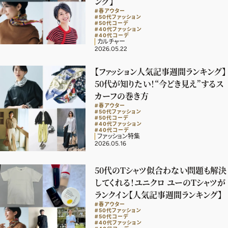
ング】
#春アウター
デジタル版
#50代ファッション
#50代コーデ
#40代ファッション
購入
#40代コーデ
カルチャー
2026.05.22
SHOPPING
【ファッション人気記事週間ランキング】
50代が知りたい！“今どき見え”するス
エクラプレミアム通販
カーフの巻き方
#春アウター
売れ筋ランキング
#50代ファッション
#50代コーデ
#40代ファッション
エクラ掲載品
#40代コーデ
ファッション特集
2026.05.16
エクラ限定アイテム
イーバイエクラ
50代のTシャツ似合わない問題も解決
してくれる！ユニクロ ユーのTシャツが
FOLLOW US
ランクイン【人気記事週間ランキング】
#春アウター
#50代ファッション
#50代コーデ
#40代ファッション