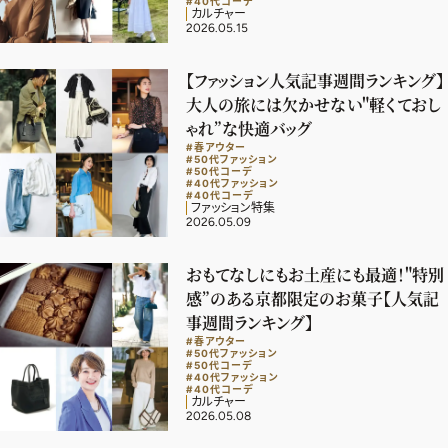
#40代コーデ
ファッション、ライフスタイル、
カルチャー
そしてエクラの美意識を、SNSで発信しています。
2026.05.15
【ファッション人気記事週間ランキング】
大人の旅には欠かせない"軽くておし
ゃれ”な快適バッグ
JOIN US
#春アウター
#50代ファッション
#50代コーデ
#40代ファッション
#40代コーデ
編集部から届くメールマガジン、
ファッション特集
2026.05.09
会員限定プレゼントや特別イベントへの応募など
特典が満載！
おもてなしにもお土産にも最適！"特別
感”のある京都限定のお菓子【人気記
新規会員登録はこちら
事週間ランキング】
#春アウター
#50代ファッション
#50代コーデ
#40代ファッション
#40代コーデ
カルチャー
2026.05.08