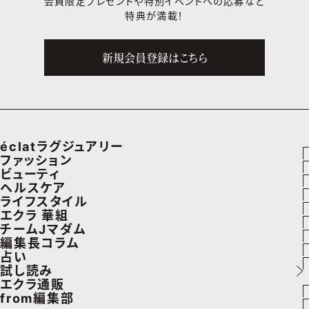
会員限定プレゼントや
特別イベントへの応募など
特典が満載！
新規会員登録はこちら
éclatラグジュアリー
ファッション
ラグジュアリーTOPICS
ビューティ
ファッションTOPICS
ヘルスケア
NEOエグゼスタイル
ヘアスタイル・ヘアケア
ライフスタイル
8月の毎日コーデ
ヘルスケアTOPICS
エクラ 華組
エイジングケア
車・家電
チームJマダム
50代なに着てる？
更年期
エクラ 華組メンバー一覧
編集長コラム
メイク
ゴルフ
ファッション
占い
ファッション特集
ストレッチ・エクササイズ
エクラ 華組ランキング
あら、素敵☆ 手帖
試し読み
50代ベストコスメ
住まい
ビューティ
イヴルルド遙華の12星座占い
エクラ通販
ダイエット
from編集部
旅行＆グルメ
旅行
スペシャル占い