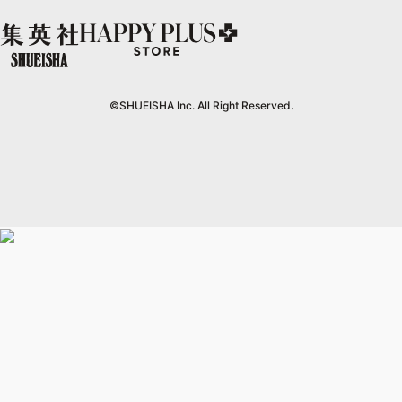
シフォン文庫
集英社コミック文庫
マンガMee公式サイト
SHOP Marisol
e!集英社
MEN'S NON-NO
となりのヤングジャンプ
マンガMeets
リマコミ
eclat premium
情報・知識＆オピニオン imidas
UOMO
グランドジャンプ
Cookie
マンガMeets
mirabella
集英社オンライン
ウルトラジャンプ
Cocohana
mirabella homme
office YOU
©SHUEISHA Inc. All Right Reserved.
zakka market