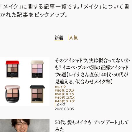
エクラ 華組
車・家電
「メイク」に関する記事一覧です。「メイク」について書
50代ベストコスメ
ストレッチ・エクササイズ
ゴルフ
チームJマダム
エクラ 華組メンバー一覧
かれた記事をピックアップ。
ダイエット
住まい
エクラ 華組ランキング
編集長コラム
チームJマダムメンバー一覧
50代健康のお悩み
旅行＆グルメ
新着
人気
チームJマダムランキング
占い
あら、素敵☆ 手帖
カルチャー
チームJマダム特集
試し読み
イヴルルド遙華の12星座占い
50代のお悩み
そのアイシャドウ、実は似合ってないか
スペシャル占い
も？イエベ・ブルベ別の正解アイシャド
エクラ通販
ウ6選【レイナさん直伝！40代・50代が
見違える、似合わせメイク塾】
from編集部
エクラプレミアムNEWS
#メイク
#50代 コスメ
通販ランキング
#50代 メイク
インフォメーション
#40代 コスメ
#40代 メイク
MAGAZINE
メイク
デジタルカタログ
プレゼント
2026.08.05
エクラプレミアム通販
50代、髪もメイクも「アップデート」して
みた