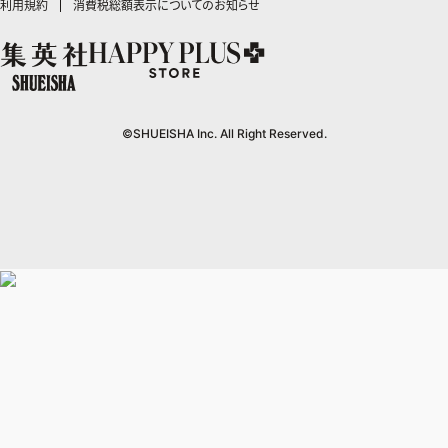
LEEマルシェ
利用規約
消費税総額表示についてのお知らせ
kotoba
HAPPY PLUS ONE
ヤンジャン！
リマコミ
シフォン文庫
集英社コミック文庫
マンガMee公式サイト
SHOP Marisol
e!集英社
MEN'S NON-NO
となりのヤングジャンプ
マンガMeets
リマコミ
eclat premium
情報・知識＆オピニオン imidas
UOMO
グランドジャンプ
Cookie
マンガMeets
mirabella
集英社オンライン
ウルトラジャンプ
Cocohana
mirabella homme
office YOU
©SHUEISHA Inc. All Right Reserved.
zakka market