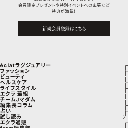
会員限定プレゼントや
特別イベントへの応募など
特典が満載！
新規会員登録はこちら
éclatラグジュアリー
ファッション
ラグジュアリーTOPICS
ビューティ
ファッションTOPICS
ヘルスケア
NEOエグゼスタイル
ヘアスタイル・ヘアケア
ライフスタイル
8月の毎日コーデ
ヘルスケアTOPICS
エクラ 華組
エイジングケア
車・家電
チームJマダム
50代なに着てる？
更年期
エクラ 華組メンバー一覧
編集長コラム
メイク
ゴルフ
ファッション
占い
ファッション特集
ストレッチ・エクササイズ
エクラ 華組ランキング
あら、素敵☆ 手帖
試し読み
50代ベストコスメ
住まい
ビューティ
イヴルルド遙華の12星座占い
エクラ通販
ダイエット