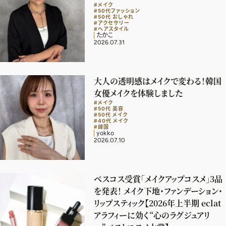
#メイク
#50代ファッション
#50代 おしゃれ
#アクセサリー
#ヘアスタイル
たかこ
2026.07.31
大人の透明感はメイクで変わる！韓国
女優メイクを体験しました
#メイク
#50代 美容
#50代 メイク
#40代 メイク
#韓国
yokko
2026.07.10
ベスコス受賞「メイクアップコスメ」3品
を発表！ メイク下地・ファンデーション・
2026年9月号
リップスティック【2026年上半期 eclat
最新号試し読み
アラフィーに効く“心のラグジュアリ
定期購読