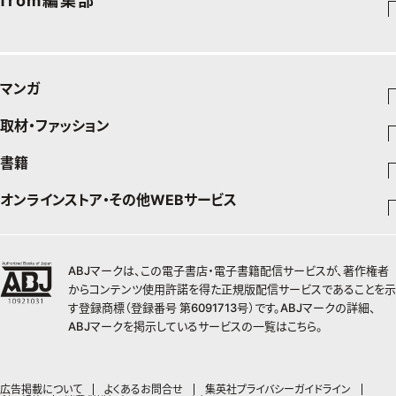
from編集部
旅行＆グルメ
旅行
スペシャル占い
エクラプレミアムNEWS
50代健康のお悩み
インフォメーション
カルチャー
お出かけ
通販ランキング
プレゼント
50代のお悩み
グルメ
デジタルカタログ
マンガ
暮らし
エクラプレミアム通販
取材・ファッション
少年マンガ
インテリア
週刊少年ジャンプ
書籍
ファッション・美容
料理
青年マンガ
ジャンプSQ
Seventeen
少年ジャンプ+
オンラインストア・その他WEBサービス
チームJマダムメンバー一覧
文芸・文庫・総合
芸能・情報・スポーツ
少女マンガ
Vジャンプ
non-no
ジャンプTOON
チームJマダムランキング
すばる
Myojo
最強ジャンプ
ジャンプTOON
オンラインストア
学芸・ノンフィクション・新書
女性マンガ
BAILA
ZEBRACK
小説すばる
週プレNEWS
チームJマダム特集
少年ジャンプ+
ZEBRACK
OTO
1日5分で、明日は変わる よみタイ yomitai
ABJマークは、この電子書店・電子書籍配信サービスが、著作権者
MAQUIA
S-MANGA
ジャンプTOON
その他WEBサービス
ライトノベル・ノベライズ
集英社 文芸ステーション
週プレ グラジャパ!
ジャンプTOON
S-MANGA
からコンテンツ使用許諾を得た正規版配信サービスであることを示
SHUEISHA MANGA-ART HERITAGE
集英社学芸部 - 学芸・ノンフィクション
SPUR
集英社ジャンプリミックス
ZEBRACK
集英社アドナビ
す登録商標（登録番号 第6091713号）です。ABJマークの詳細、
web 集英社文庫
集英社オレンジ文庫
Sportiva
ZEBRACK
集英社コミック文庫
キッズ
ジャンプキャラクターズストア
集英社ビジネス書
LEE
ABJマークを掲示しているサービスの一覧は
こちら
。
集英社コミック文庫
S-MANGA
集英社エディターズ・ラボ
青春と読書
JUMP j-BOOKS
パラスポ
ジャンプルーキー！
りぼん
HAPPY PLUS STORE
集英社新書
集英社みらい文庫
eclat
週刊ヤングジャンプ
集英社コミック文庫
アジア人物史
ダッシュエックス文庫公式サイト
S-MANGA
マーガレット
SHUEISHA VOX
集英社新書プラス - 知の水先案内人
集英社の児童図書 S-KIDS.LAND
T JAPAN
ヤングジャンプ定期購読デジタル
マンガMee公式サイト
集英社Webマガジン コバルト
広告掲載について
よくあるお問合せ
集英社プライバシーガイドライン
集英社ジャンプリミックス
別冊マーガレット