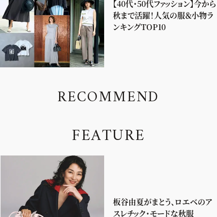
【40代・50代ファッション】今から
秋まで活躍！人気の服＆小物ラ
ンキングTOP10
R
E
C
O
M
M
E
N
D
F
E
A
T
U
R
E
板谷由夏がまとう、ロエベのア
スレチック・モードな秋服