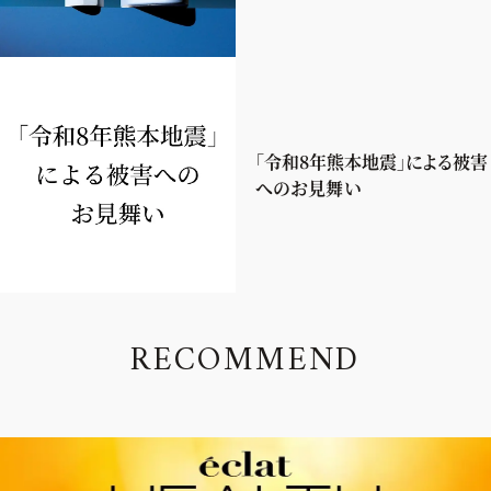
「令和8年熊本地震」による被害
へのお見舞い
R
E
C
O
M
M
E
N
D