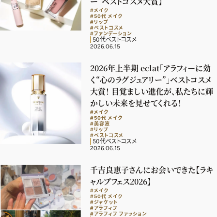
ー”ベストコスメ大賞】
#メイク
デジタル版
#50代 メイク
#リップ
#ベストコスメ
購入
#ファンデーション
50代ベストコスメ
2026.06.15
SHOPPING
2026年上半期 eclat「アラフィーに効
く“心のラグジュアリー”」ベストコスメ
エクラプレミアム通販
大賞！ 目覚ましい進化が、私たちに輝
かしい未来を見せてくれる！
売れ筋ランキング
#メイク
#50代 メイク
エクラ掲載品
#美容液
#リップ
#ベストコスメ
エクラ限定アイテム
50代ベストコスメ
2026.06.15
イーバイエクラ
千吉良恵子さんにお会いできた【ラキ
ャルプフェス2026】
FOLLOW US
#メイク
#50代 メイク
#ジャケット
#アラフィフ
#アラフィフ ファッション