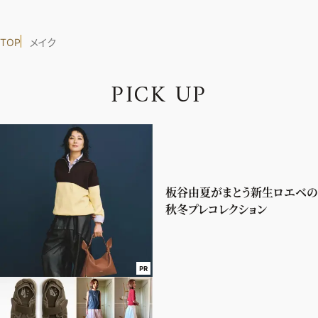
TOP
メイク
P
I
C
K
U
P
板谷由夏がまとう新生ロエベの
秋冬プレコレクション
PR