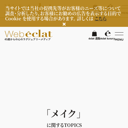
当サイトでは当社の提携先等がお客様のニーズ等について
調査・分析したり、お客様にお勧めの広告を表示する目的で
éclat 通販
éclat luxury
MEN
Cookie を使用する場合があります。 詳しくは
こちら
検
éclat 通販
éclat luxury
MENU
éclatラグジュアリー
ファッション
ラグジュアリーTOPICS
NEOエグゼスタイル
ビューティ
ファッションTOPICS
8月の毎日コーデ
ヘルスケア
ヘアスタイル・ヘアケア
「メイク」
50代なに着てる？
エイジングケア
ライフスタイル
ヘルスケアTOPICS
ファッション特集
メイク
に関するTOPICS
更年期