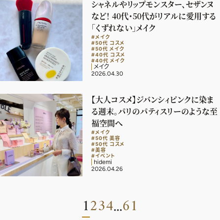
シャネルやリップモンスター、セザンヌ
など！ 40代・50代がリアルに愛用する
「くずれない」メイク
#メイク
#50代 コスメ
#50代 メイク
#40代 コスメ
#40代 メイク
メイク
2026.04.30
【大人コスメ】ジバンシィピンクに染ま
る週末。パリのパティスリーのような至
福空間へ
#メイク
#50代 美容
#50代 コスメ
#美容
#イベント
hidemi
2026.04.26
1
2
3
4
61
...