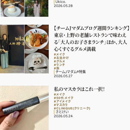
ファッション、ライフスタイル、
Ukico.
2026.05.28
そしてエクラの美意識を、SNSで発信しています。
【チームJマダムブログ週間ランキング】
東京・上野の老舗レストランで味わえ
JOIN US
る「大人のお子さまランチ」ほか、大人
心くすぐるグルメ満載
#メイク
#お出かけ
編集部から届くメールマガジン、
#グルメ
#ランチ
会員限定プレゼントや特別イベントへの応募など
#旅
チームJマダム®︎特集
特典が満載！
2026.05.27
私のマスカラはこれ一択！
新規会員登録はこちら
#メイク
#50代 メイク
#アイメイク
#マスカラ
#CLINIQUE(クリニーク)
さとけい
2026.05.24