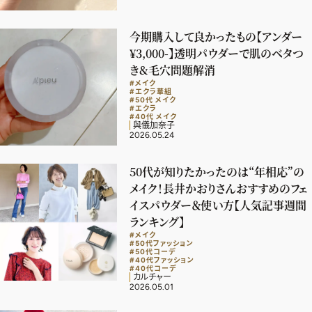
今期購入して良かったもの【アンダー
¥3,000-】透明パウダーで肌のベタつ
き&毛穴問題解消
#メイク
#エクラ華組
#50代 メイク
#エクラ
#40代 メイク
與儀加奈子
2026.05.24
50代が知りたかったのは“年相応”の
メイク！長井かおりさんおすすめのフェ
イスパウダー＆使い方【人気記事週間
ランキング】
#メイク
#50代ファッション
#50代コーデ
#40代ファッション
#40代コーデ
カルチャー
2026.05.01