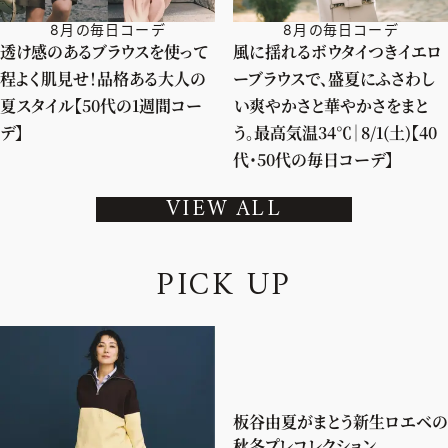
8月の毎日コーデ
8月の毎日コーデ
透け感のあるブラウスを使って
風に揺れるボウタイつきイエロ
程よく肌見せ！品格ある大人の
ーブラウスで、盛夏にふさわし
夏スタイル【50代の1週間コー
い爽やかさと華やかさをまと
デ】
う。最高気温34℃｜8/1(土)【40
代・50代の毎日コーデ】
VIEW ALL
P
I
C
K
U
P
板谷由夏がまとう新生ロエベの
秋冬プレコレクション