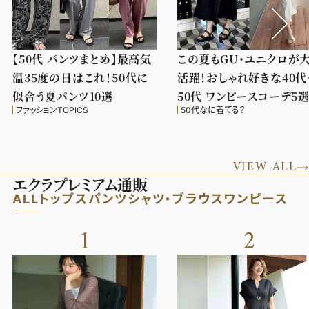
【50代 パンツまとめ】最高気
この夏もGU・ユニクロが
温35度の日はこれ！50代に
活躍！おしゃれ好きな40代
似合う夏パンツ10選
50代 ワンピースコーデ5
ファッションTOPICS
50代なに着てる？
VIEW ALL
エクラプレミアム通販
ALL
トップス
パンツ
シャツ・ブラウス
ワンピース
1
2