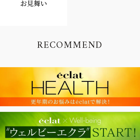
R
E
C
O
M
M
E
N
D