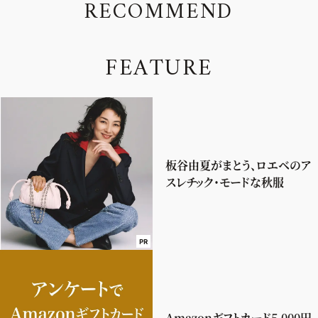
R
E
C
O
M
M
E
N
D
F
E
A
T
U
R
E
板谷由夏がまとう、ロエベのア
スレチック・モードな秋服
PR
Amazonギフトカード5,000円