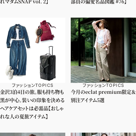
れマダムSNAP vol. 2】
部員の偏愛名品図鑑 #76】
ファッションTOPICS
ファッションTOPICS
金沢3泊4日の旅。服も持ち物も
今月のeclat premium限定＆
黒が中心。装いの印象を決める
別注アイテム5選
ヘアケアセットは必需品【おしゃ
れな人の夏旅アイテム】