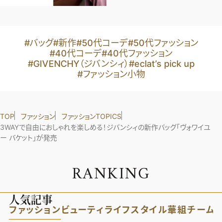
#バッグ
#新作
#50代コーデ
#50代ファッション
#40代コーデ
#40代ファッション
#GIVENCHY（ジバンシィ）
#eclat’s pick up
#ファッション小物
TOP
ファッション
ファッションTOPICS
3WAYで自由におしゃれを楽しめる！ジバンシィの新作バッグ「ヴォワイユ
ー バケット」が発売
R
A
N
K
I
N
G
人気記事
ファッション
ビューティ
ライフスタイル
華組
チーム