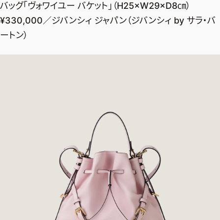
ファッション、ライフスタイル、
バッグ「ヴォワイユー バケット」（H25×W29×D8㎝）
そしてエクラの美意識を、SNSで発信しています。
¥330,000／ジバンシィ ジャパン（ジバンシィ by サラ・バ
ートン）
JOIN US
編集部から届くメールマガジン、
会員限定プレゼントや特別イベントへの応募など
特典が満載！
新規会員登録はこちら