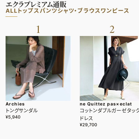
エクラプレミアム通販
ALL
トップス
パンツ
シャツ・ブラウス
ワンピース
1
2
Archies
ne Quittez pas×eclat
トングサンダル
コットンダブルガーゼタッ
¥5,940
ドレス
¥29,700