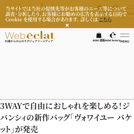
当サイトでは当社の提携先等がお客様のニーズ等について
調査・分析したり、お客様にお勧めの広告を表示する目的で
éclat 通販
éclat luxury
MEN
Cookie を使用する場合があります。 詳しくは
こちら
検
éclat 通販
éclat luxury
MENU
éclatラグジュアリー
ファッション
ラグジュアリーTOPICS
NEOエグゼスタイル
ビューティ
ファッションTOPICS
3WAYで自由におしゃれを楽しめる！ジ
8月の毎日コーデ
ヘルスケア
ヘアスタイル・ヘアケア
バンシィの新作バッグ「ヴォワイユー バケ
50代なに着てる？
エイジングケア
ライフスタイル
ヘルスケアTOPICS
ット」が発売
ファッション特集
メイク
更年期