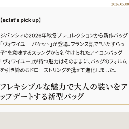
エクラ 華組
車・家電
2026.05.08
50代ベストコスメ
ストレッチ・エクササイズ
ゴルフ
チームJマダム
エクラ 華組メンバー一覧
【eclat's pick up】
ダイエット
住まい
エクラ 華組ランキング
編集長コラム
チームJマダムメンバー一覧
50代健康のお悩み
旅行＆グルメ
ジバンシィの2026年秋冬プレコレクションから新作バッグ
チームJマダムランキング
占い
あら、素敵☆ 手帖
「ヴォワイユー バケット」が登場。フランス語で“いたずらっ
カルチャー
チームJマダム特集
子”を意味するスラングから名付けられたアイコンバッグ
試し読み
イヴルルド遙華の12星座占い
50代のお悩み
「ヴォワイユー」が持つ魅力はそのままに、バッグのフォルム
スペシャル占い
エクラ通販
を引き締めるドローストリングを携えて進化しました。
from編集部
エクラプレミアムNEWS
フレキシブルな魅力で大人の装いをア
通販ランキング
ップデートする新型バッグ
インフォメーション
MAGAZINE
デジタルカタログ
プレゼント
エクラプレミアム通販