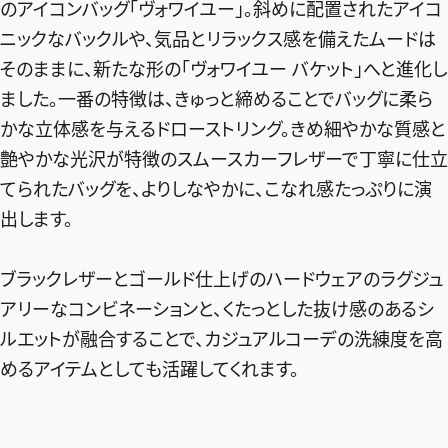
のアイコンバッグ「ヴォワイユー」。斜めに配置されたアイコ
デジタル版
ニックなバックルや、気品とリラックス感を備えたムードは
そのままに、新たな形の「ヴォワイユー バケット」へと進化し
購入
ました。一番の特徴は、きゅっと締めることでバッグに柔ら
かな立体感を与えるドローストリング。きめ細やかな質感と
SHOPPING
艶やかな光沢が特徴のスムースカーフレザーで丁寧に仕立
エクラプレミアム通販
てられたバッグを、よりしなやかに、こなれ感たっぷりに演
売れ筋ランキング
出します。
エクラ掲載品
ブラックレザーとゴールド仕上げのハードウェアのラグジュ
エクラ限定アイテム
アリーなコンビネーションと、くたっとした抜け感のあるシ
イーバイエクラ
ルエットが融合することで、カジュアルコーデの洗練度を高
めるアイテムとしても活躍してくれます。
FOLLOW US