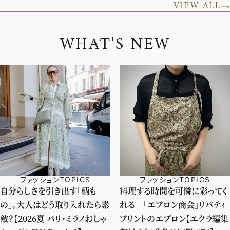
VIEW ALL
W
H
A
T
'
S
N
E
W
ファッションTOPICS
ファッションTOPICS
自分らしさを引き出す「柄も
料理する時間を可憐に彩ってく
の」。大人はどう取り入れたら素
れる 「エプロン商会」リバティ
敵？【2026夏 パリ・ミラノおしゃ
プリントのエプロン【エクラ編集