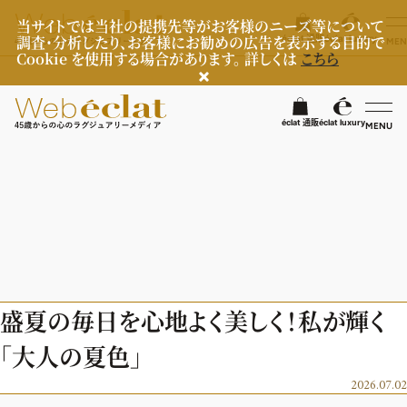
当サイトでは当社の提携先等がお客様のニーズ等について
調査・分析したり、お客様にお勧めの広告を表示する目的で
éclat 通販
éclat luxury
MEN
Cookie を使用する場合があります。 詳しくは
こちら
検
éclat 通販
éclat luxury
MENU
éclatラグジュアリー
ファッション
ラグジュアリーTOPICS
NEOエグゼスタイル
ビューティ
ファッションTOPICS
盛夏の毎日を心地よく美しく！私が輝く
8月の毎日コーデ
ヘルスケア
ヘアスタイル・ヘアケア
「大人の夏色」
50代なに着てる？
エイジングケア
ライフスタイル
ヘルスケアTOPICS
2026.07.02
ファッション特集
メイク
更年期