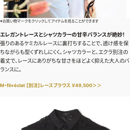
デジタル版
購入
※お買い物マークをクリックしてアイテムを見ることができます
エレガントレースとシャツカラーの甘辛バランスが絶妙！
SHOPPING
張りのあるケミカルレースに裏打ちすることで、透け感を保
ちながらも型くずれしにくく。シャツカラーと、エクラ別注の
エクラプレミアム通販
着丈で、レースにありがちな甘さをほどよく抑えた大人のバ
売れ筋ランキング
ランスに。
エクラ掲載品
エクラ限定アイテム
M・fil×éclat 【別注】レースブラウス ￥49,500＞＞
イーバイエクラ
FOLLOW US