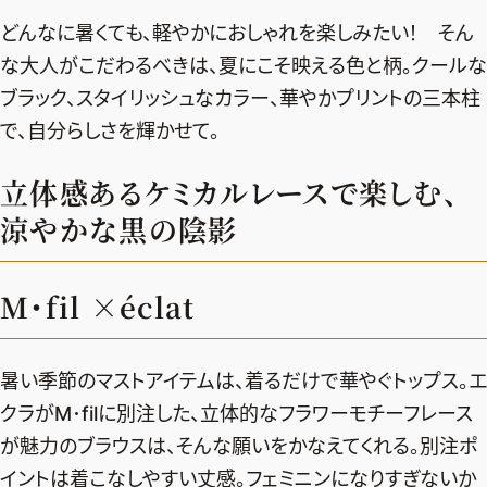
エクラ 華組
車・家電
50代ベストコスメ
どんなに暑くても、軽やかにおしゃれを楽しみたい！ そん
ストレッチ・エクササイズ
ゴルフ
チームJマダム
エクラ 華組メンバー一覧
な大人がこだわるべきは、夏にこそ映える色と柄。クールな
ダイエット
住まい
エクラ 華組ランキング
ブラック、スタイリッシュなカラー、華やかプリントの三本柱
編集長コラム
チームJマダムメンバー一覧
50代健康のお悩み
旅行＆グルメ
で、自分らしさを輝かせて。
チームJマダムランキング
占い
あら、素敵☆ 手帖
カルチャー
立体感あるケミカルレースで楽しむ、
チームJマダム特集
試し読み
イヴルルド遙華の12星座占い
50代のお悩み
涼やかな黒の陰影
スペシャル占い
エクラ通販
M･fil ×éclat
from編集部
エクラプレミアムNEWS
通販ランキング
インフォメーション
MAGAZINE
暑い季節のマストアイテムは、着るだけで華やぐトップス。エ
デジタルカタログ
プレゼント
クラがM･filに別注した、立体的なフラワーモチーフレース
エクラプレミアム通販
が魅力のブラウスは、そんな願いをかなえてくれる。別注ポ
イントは着こなしやすい丈感。フェミニンになりすぎないか