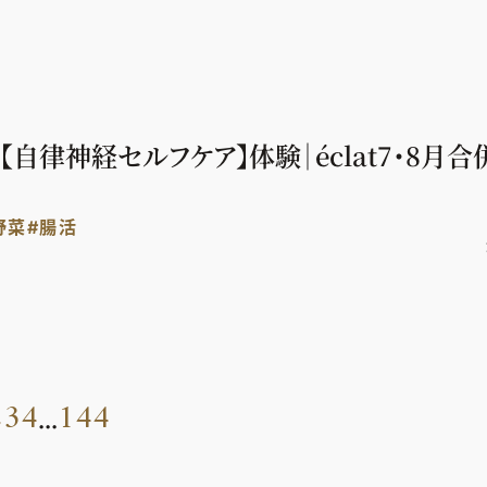
【自律神経セルフケア】体験｜éclat7・8月
野菜
#腸活
2
3
4
144
...