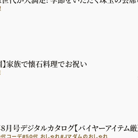
理
園】家族で懐石料理でお祝い
族
年8月号デジタルカタログ【バイヤーアイテム厳選
0代コーデ
#50代 おしゃれ
#Jマダムのおしゃれ