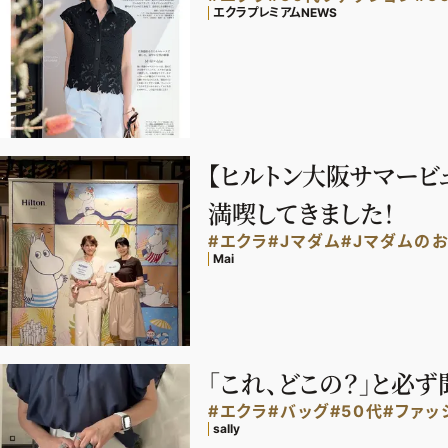
エクラプレミアムNEWS
【ヒルトン大阪サマービュ
満喫してきました！
#エクラ
#Jマダム
#Jマダムの
Mai
「これ、どこの？」と必
#エクラ
#バッグ
#50代
#ファッ
sally