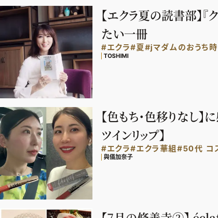
【エクラ夏の読書部】『
たい一冊
#エクラ
#夏
#jマダムのおうち
TOSHIMI
【色もち・色移りなし】に
ツインリップ】
#エクラ
#エクラ華組
#50代 コ
與儀加奈子
【7月の修善寺②】 éc