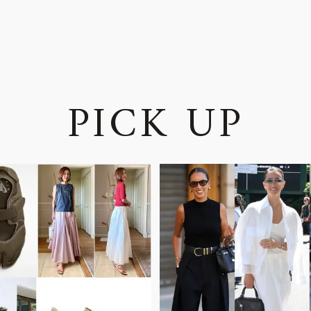
P
I
C
K
U
P