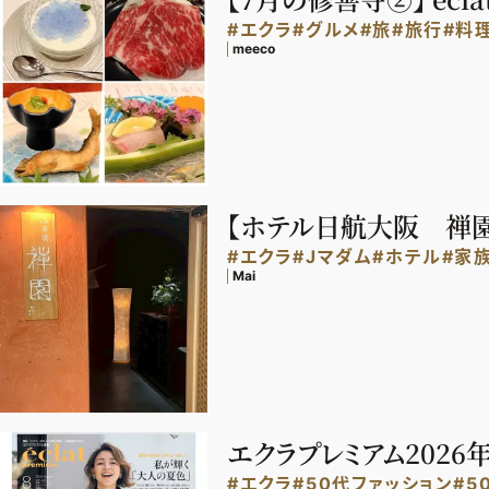
#エクラ
#グルメ
#旅
#旅行
#料
meeco
【ホテル日航大阪 禅
#エクラ
#Jマダム
#ホテル
#家
Mai
エクラプレミアム2026
#エクラ
#50代ファッション
#5