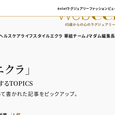
éclatラグジュアリー
ファッション
ビュ
éclatラグジュアリーTOP
ファッショ
ラグジュアリーTOPICS
ファッション
ヘルスケア
ライフスタイル
エクラ 華組
チームJマダム
編集長
NEOエグゼスタイル
8月の毎
ィTOP
ヘルスケアTOP
ライフスタイルTOP
エクラ 華組TOP
チームJマダムTOP
編
50代なに
ファッショ
タイル・ヘアケア
ヘルスケアTOPICS
車・家電
エクラ 華組メンバー一覧
チームJマダムメン
あ
エクラ」
ングケア
更年期
ゴルフ
エクラ 華組ランキング
チームJマダムランキ
ストレッチ・エクササイズ
住まい
チームJマダム特集
るTOPICS
ベストコスメ
ダイエット
旅行＆グルメ
いて書かれた記事をピックアップ。
50代健康のお悩み
カルチャー
50代のお悩み