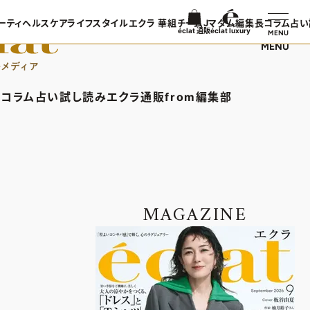
ーティ
ヘルスケア
ライフスタイル
エクラ 華組
チームJマダム
編集長コラム
占い
éclat 通販
éclat luxury
MENU
MENU
ンTOP
ビューティTOP
ヘルスケアTOP
ライフスタイルTOP
エクラ 華組TOP
チームJマダムTOP
編集長コラ
TOPICS
ヘアスタイル・ヘアケア
ヘルスケアTOPICS
車・家電
エクラ 華組メンバー一覧
チームJマダムメンバー一
あら、素敵
コラム
占い
試し読み
エクラ通販
from編集部
日コーデ
エイジングケア
更年期
ゴルフ
エクラ 華組ランキング
チームJマダムランキング
集長コラムTOP
占いTOP
エクラ通販TOP
from編集部TOP
着てる？
メイク
ストレッチ・エクササイズ
住まい
チームJマダム特集
ン特集
50代ベストコスメ
ダイエット
旅行＆グルメ
バー一覧
ら、素敵☆ 手帖
イヴルルド遙華の12星座占い
エクラプレミアムNEWS
インフォメーション
50代健康のお悩み
カルチャー
ング
通販ランキング
プレゼント
MAGAZINE
50代のお悩み
デジタルカタログ
エクラプレミアム通販