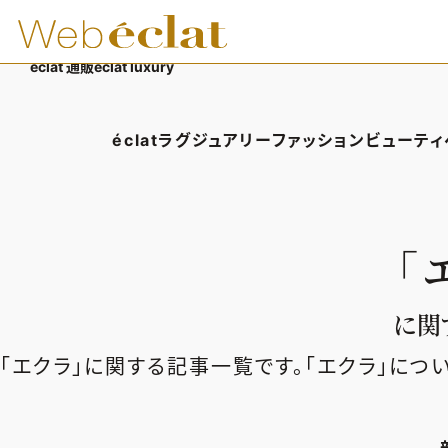
éclat 通販
éclat luxury
éclatラグジュアリー
ファッション
ビューティ
éclatラグジュアリーTOP
ファッションTOP
ビューテ
ラグジュアリーTOPICS
ファッションTOPICS
ヘアス
「
NEOエグゼスタイル
8月の毎日コーデ
エイジ
50代なに着てる？
メイク
に関す
ファッション特集
50代
「エクラ」に関する記事一覧です。「エクラ」につ