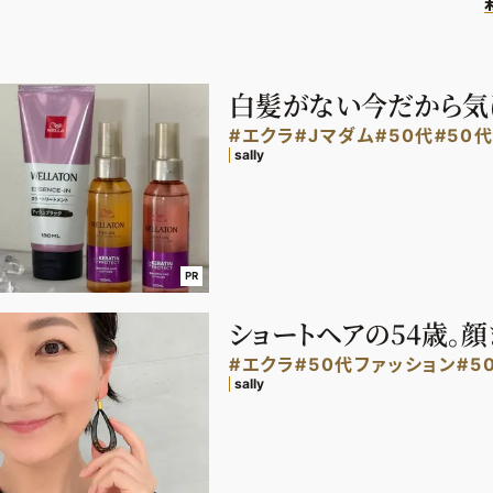
白髪がない今だから気に
#エクラ
#Jマダム
#50代
#50
sally
PR
ショートヘアの54歳。
#エクラ
#50代ファッション
#5
sally