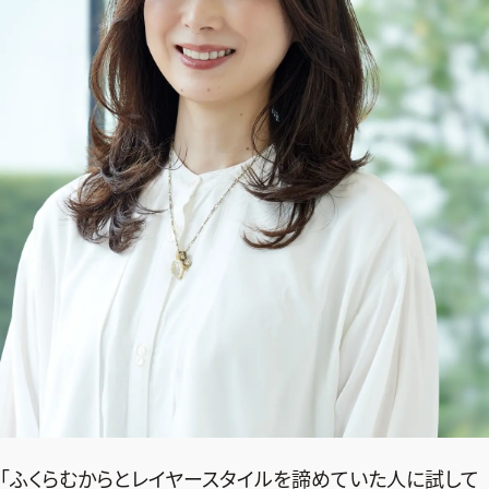
2026年9月号
最新号試し読み
「ふくらむからとレイヤースタイルを諦めていた人に試して
定期購読