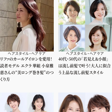
ヘアスタイル・ヘアケア
ヘアスタイル・ヘアケア
リファのカールアイロンを愛用！
40代・50代の「若見え＆小顔」
読者モデル エクラ 華組 小泉雅
は流し前髪で叶う！大人に似合
恵さんの“美ロング巻き髪”のつ
う上品な流し前髪スタイル
くり方