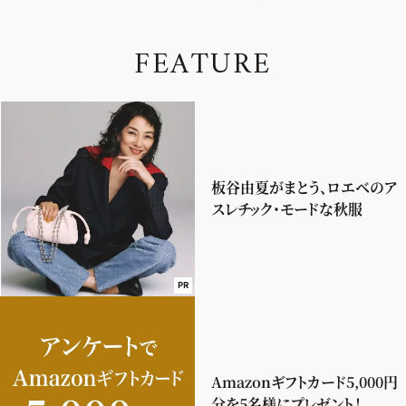
F
E
A
T
U
R
E
板谷由夏がまとう、ロエベのア
スレチック・モードな秋服
PR
Amazonギフトカード5,000円
分を5名様にプレゼント！