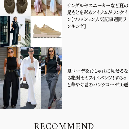
サンダルやスニーカーなど夏の
足もとを彩るアイテムがランクイ
ン【ファッション人気記事週間ラ
ンキング】
夏コーデをおしゃれに見せるな
ら絶対セミワイドパンツ！すらっ
と華やぐ夏のパンツコーデ10選
R
E
C
O
M
M
E
N
D