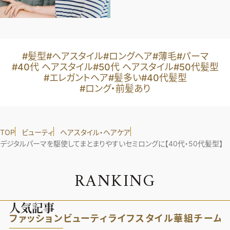
#髪型
#ヘアスタイル
#ロングヘア
#薄毛
#パーマ
#40代 ヘアスタイル
#50代 ヘアスタイル
#50代髪型
#エレガントヘア
#髪多い
#40代髪型
#ロング・前髪あり
TOP
ビューティ
ヘアスタイル・ヘアケア
デジタルパーマを駆使してまとまりやすいセミロングに【40代・50代髪型】
R
A
N
K
I
N
G
人気記事
ファッション
ビューティ
ライフスタイル
華組
チーム