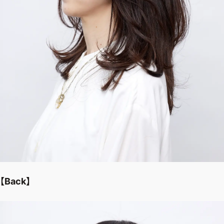
【Back】