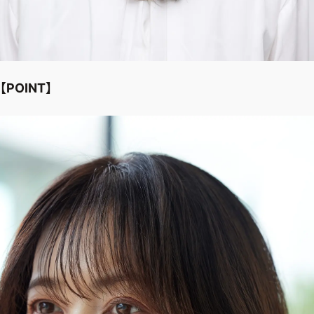
【POINT】