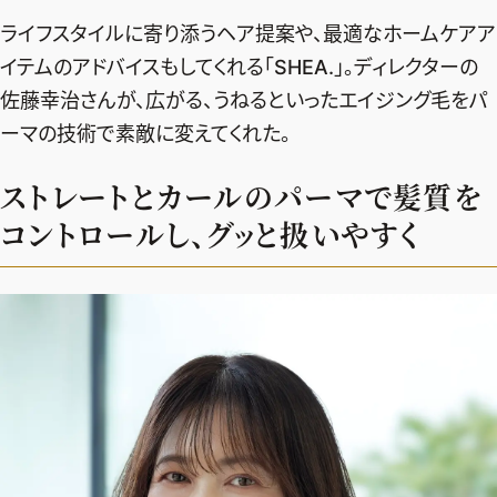
エクラ 華組
車・家電
50代ベストコスメ
ライフスタイルに寄り添うヘア提案や、最適なホームケアア
ストレッチ・エクササイズ
ゴルフ
チームJマダム
エクラ 華組メンバー一覧
イテムのアドバイスもしてくれる「SHEA.」。ディレクターの
ダイエット
住まい
エクラ 華組ランキング
佐藤幸治さんが、広がる、うねるといったエイジング毛をパ
編集長コラム
チームJマダムメンバー一覧
50代健康のお悩み
旅行＆グルメ
ーマの技術で素敵に変えてくれた。
チームJマダムランキング
占い
あら、素敵☆ 手帖
カルチャー
ストレートとカールのパーマで髪質を
チームJマダム特集
試し読み
イヴルルド遙華の12星座占い
50代のお悩み
コントロールし、グッと扱いやすく
スペシャル占い
エクラ通販
from編集部
エクラプレミアムNEWS
通販ランキング
インフォメーション
MAGAZINE
デジタルカタログ
プレゼント
エクラプレミアム通販