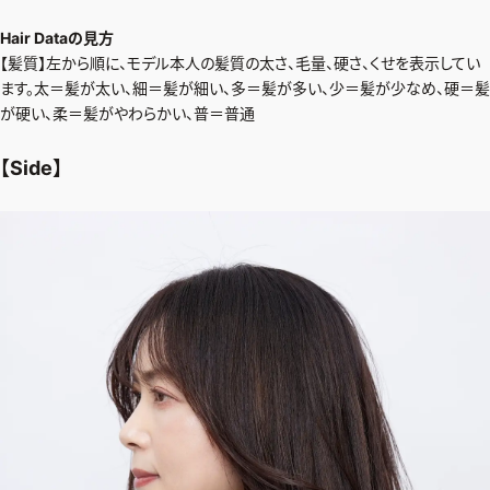
ファッション、ライフスタイル、
そしてエクラの美意識を、SNSで発信しています。
Hair Dataの見方
【髪質】左から順に、モデル本人の髪質の太さ、毛量、硬さ、くせを表示してい
ます。太＝髪が太い、細＝髪が細い、多＝髪が多い、少＝髪が少なめ、硬＝髪
が硬い、柔＝髪がやわらかい、普＝普通
JOIN US
【Side】
編集部から届くメールマガジン、
会員限定プレゼントや特別イベントへの応募など
特典が満載！
新規会員登録はこちら