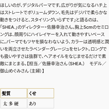
ほしいのが、デジタルパーマです。広がりが気になるハチ上
デジタル版
はストレートでボリュームダウン、毛先はデジパで柔らかな
購入
動きをつけると、スタイリングいらずです」と語るのは、
「SHEA.」のディレクター・佐藤幸治さん。胸上5cmのセミロ
SHOPPING
ングは、顔周りにハイレイヤーを入れて動きやすいベース
に。パーマでもツヤを損なわないよう、カラーは透明感と潤
エクラプレミアム通販
いを両立させたラベンダーグレージュをセレクト。ロングで
売れ筋ランキング
も扱いやすさは抜群で、ヘアオイルをなじませるだけで素
エクラ掲載品
敵にまとまる。【担当／佐藤幸治さん（SHEA.） モデル／
エクラ限定アイテム
御山めぐみさん（主婦）】
イーバイエクラ
髪質
くせ
FOLLOW US
太 多 硬
あり