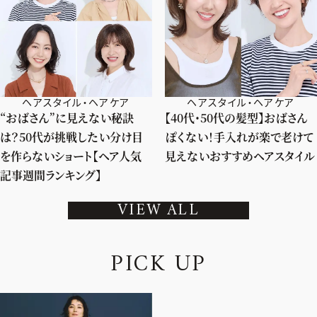
ヘアスタイル・ヘアケア
ヘアスタイル・ヘアケア
“おばさん”に見えない秘訣
【40代・50代の髪型】おばさん
は？50代が挑戦したい分け目
ぽくない！手入れが楽で老けて
を作らないショート【ヘア人気
見えないおすすめヘアスタイル
記事週間ランキング】
VIEW ALL
P
I
C
K
U
P