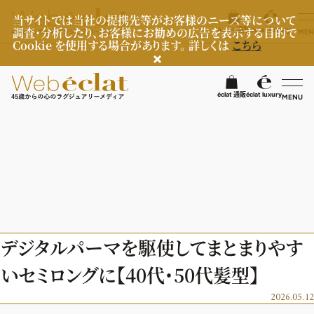
当サイトでは当社の提携先等がお客様のニーズ等について
調査・分析したり、お客様にお勧めの広告を表示する目的で
éclat 通販
éclat luxury
MEN
Cookie を使用する場合があります。 詳しくは
こちら
検
éclat 通販
éclat luxury
MENU
éclatラグジュアリー
ファッション
ラグジュアリーTOPICS
NEOエグゼスタイル
ビューティ
ファッションTOPICS
デジタルパーマを駆使してまとまりやす
8月の毎日コーデ
ヘルスケア
ヘアスタイル・ヘアケア
いセミロングに【40代・50代髪型】
50代なに着てる？
エイジングケア
ライフスタイル
ヘルスケアTOPICS
2026.05.12
ファッション特集
メイク
更年期