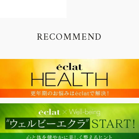
R
E
C
O
M
M
E
N
D