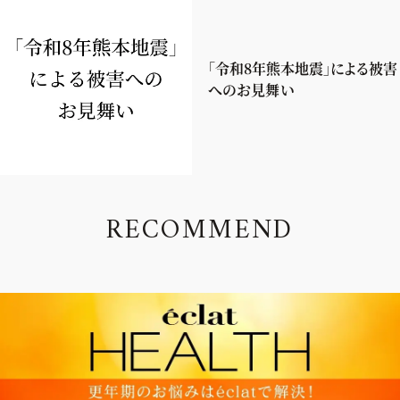
「令和8年熊本地震」による被害
へのお見舞い
R
E
C
O
M
M
E
N
D