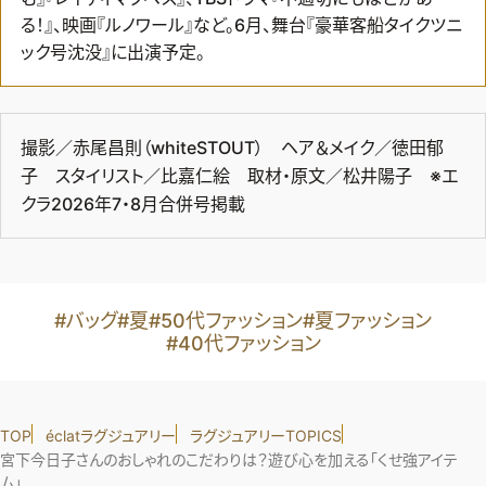
る！』、映画『ルノワール』など。6月、舞台『豪華客船タイクツニ
ック号沈没』に出演予定。
撮影／赤尾昌則（whiteSTOUT） ヘア＆メイク／徳田郁
子 スタイリスト／比嘉仁絵 取材・原文／松井陽子 ※エ
クラ2026年7・8月合併号掲載
#バッグ
#夏
#50代ファッション
#夏ファッション
#40代ファッション
TOP
éclatラグジュアリー
ラグジュアリーTOPICS
宮下今日子さんのおしゃれのこだわりは？遊び心を加える「くせ強アイテ
ム」