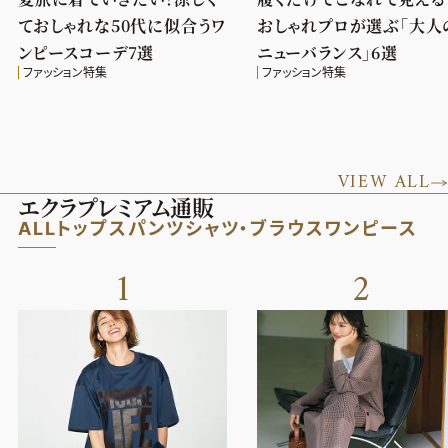
ておしゃれな50代に似合うワ
おしゃれプロが選ぶ「大人
ンピースコーデ7選
ニューバランス」6選
ファッション特集
ファッション特集
VIEW ALL
エクラプレミアム通販
ALL
トップス
パンツ
シャツ・ブラウス
ワンピース
1
2