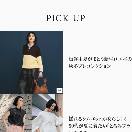
P
I
C
K
U
P
板谷由夏がまとう新生ロエベの
秋冬プレコレクション
PR
揺れるシルエットが女らしい！
50代が夏に着たい「とろみブラ