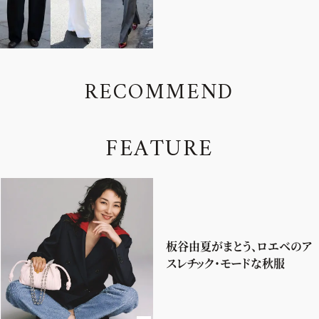
R
E
C
O
M
M
E
N
D
F
E
A
T
U
R
E
板谷由夏がまとう、ロエベのア
スレチック・モードな秋服