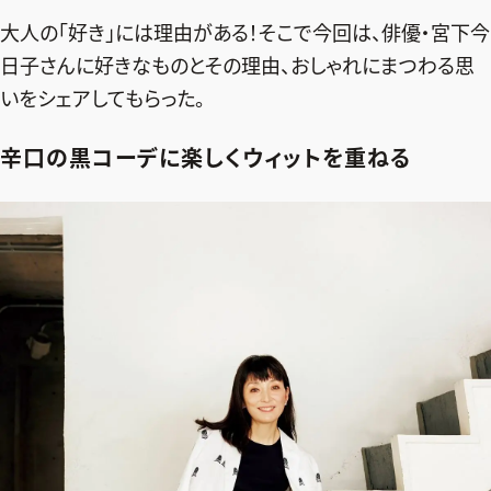
エクラ 華組
車・家電
50代ベストコスメ
大人の「好き」には理由がある！そこで今回は、俳優・宮下今
ストレッチ・エクササイズ
ゴルフ
チームJマダム
エクラ 華組メンバー一覧
日子さんに好きなものとその理由、おしゃれにまつわる思
ダイエット
住まい
エクラ 華組ランキング
いをシェアしてもらった。
編集長コラム
チームJマダムメンバー一覧
50代健康のお悩み
旅行＆グルメ
チームJマダムランキング
占い
あら、素敵☆ 手帖
辛口の黒コーデに楽しくウィットを重ねる
カルチャー
チームJマダム特集
試し読み
イヴルルド遙華の12星座占い
50代のお悩み
スペシャル占い
エクラ通販
from編集部
エクラプレミアムNEWS
通販ランキング
インフォメーション
MAGAZINE
デジタルカタログ
プレゼント
エクラプレミアム通販