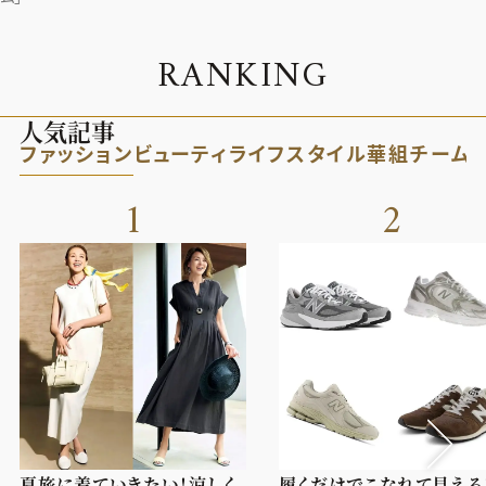
R
A
N
K
I
N
G
人気記事
ファッション
ビューティ
ライフスタイル
華組
チーム
1
2
夏旅に着ていきたい！涼しく
履くだけでこなれて見える