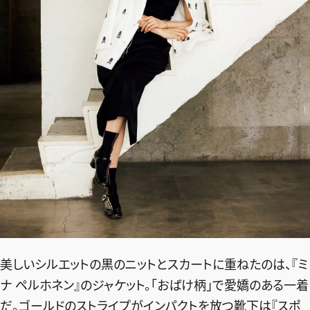
美しいシルエットの黒のニットとスカートに重ねたのは、『ミ
2026年9月号
最新号試し読み
ナ ペルホネン』のジャケット。「おばけ柄」で愛嬌のある一着
だ。ゴールドのストライプがインパクトを放つ靴下は『スポ
定期購読