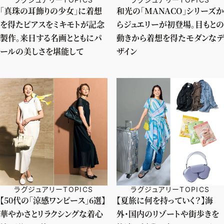
「真珠の耳飾りの少女」に着想
和光の「MANACO」シリーズか
を得たピアスをミキモトが記念
らジュエリーが初登場。目もとの
製作。来日する名画とともにパ
動きから着想を得たモダンなデ
ールの美しさを堪能して
ザイン
ラグジュアリーTOPICS
ラグジュアリーTOPICS
【50代の「涼感ワンピース」6選】
【夏旅に何を持っていく？】海
華やかさとリラクシングな着心
外・国内のリゾートや街歩きを