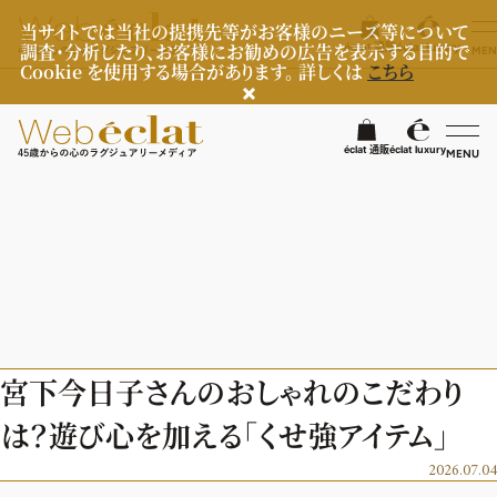
当サイトでは当社の提携先等がお客様のニーズ等について
調査・分析したり、お客様にお勧めの広告を表示する目的で
éclat 通販
éclat luxury
MEN
Cookie を使用する場合があります。 詳しくは
こちら
検
éclat 通販
éclat luxury
MENU
éclatラグジュアリー
ファッション
ラグジュアリーTOPICS
NEOエグゼスタイル
ビューティ
ファッションTOPICS
宮下今日子さんのおしゃれのこだわり
8月の毎日コーデ
ヘルスケア
ヘアスタイル・ヘアケア
は？遊び心を加える「くせ強アイテム」
50代なに着てる？
エイジングケア
ライフスタイル
ヘルスケアTOPICS
2026.07.04
ファッション特集
メイク
更年期