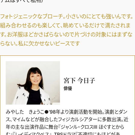
テムはすべて私物）
フォトジェニックなブローチ。小さいのにとても強いんです。
組み合わせるのも楽しくて、眺めているだけで満たされま
す。
お洋服ほどかさばらないので片づけの対象にはまずな
らない。
私に欠かせないピースです
宮下 今日子
俳優
みやした きょうこ●’98年より演劇活動を開始。演劇とダン
ス、マイムなどが融合したフィジカルシアターに多数出演。近
年の主な出演作品に舞台『ジャンル・クロスⅢ ほぐすとから
む』『レイディマクベス』、TBSドラマ『不適切にもほどがあ