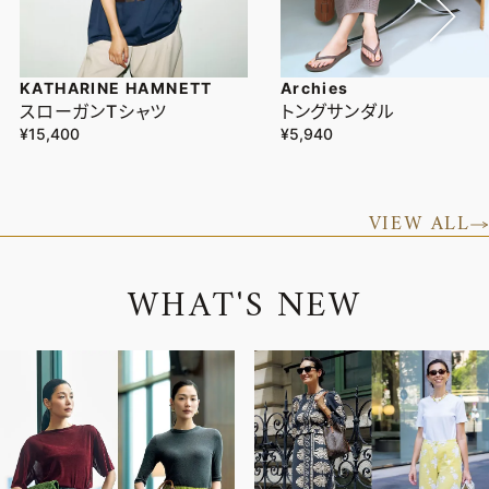
KATHARINE HAMNETT
Archies
スローガンTシャツ
トングサンダル
¥15,400
¥5,940
VIEW ALL
W
H
A
T
'
S
N
E
W