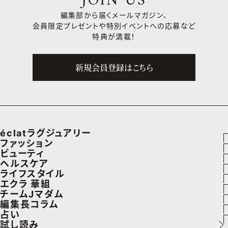
JOIN US
編集部から届くメールマガジン、
会員限定プレゼントや
特別イベントへの応募など
特典が満載！
新規会員登録はこちら
éclatラグジュアリー
ファッション
ラグジュアリーTOPICS
ビューティ
ファッションTOPICS
ヘルスケア
NEOエグゼスタイル
ヘアスタイル・ヘアケア
ライフスタイル
8月の毎日コーデ
ヘルスケアTOPICS
エクラ 華組
エイジングケア
車・家電
チームJマダム
50代なに着てる？
更年期
エクラ 華組メンバー一覧
編集長コラム
メイク
ゴルフ
ファッション
占い
ファッション特集
ストレッチ・エクササイズ
エクラ 華組ランキング
あら、素敵☆ 手帖
試し読み
50代ベストコスメ