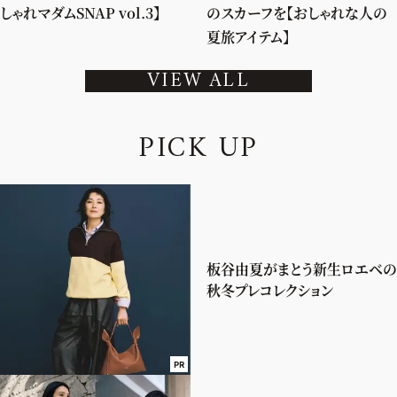
しゃれマダムSNAP vol.3】
のスカーフを【おしゃれな人の
夏旅アイテム】
VIEW ALL
P
I
C
K
U
P
板谷由夏がまとう新生ロエベの
秋冬プレコレクション
PR