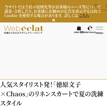
当サイトでは当社の提携先等がお客様のニーズ等について
調査・分析したり、お客様にお勧めの広告を表示する目的で
éclat 通販
éclat
Cookie を使用する場合があります。 詳しくは
こちら
éclat 通販
éclat luxury
MENU
éclatラグジュアリー
ファッション
ラグジュアリーTOPICS
NEOエグゼスタイル
ビューティ
ファッションTOPICS
人気スタイリスト発！「徳原文子
8月の毎日コーデ
ヘルスケア
ヘアスタイル・ヘアケア
×Chaos」のリネンスカートで夏の洗練
50代なに着てる？
エイジングケア
ライフスタイル
ヘルスケアTOPICS
スタイル
ファッション特集
メイク
更年期