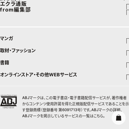
住まい
ビューティ
イヴルルド遙華の12星座占い
エクラ通販
ダイエット
from編集部
旅行＆グルメ
旅行
スペシャル占い
エクラプレミアムNEWS
50代健康のお悩み
インフォメーション
カルチャー
お出かけ
通販ランキング
プレゼント
50代のお悩み
グルメ
デジタルカタログ
マンガ
暮らし
エクラプレミアム通販
取材・ファッション
少年マンガ
インテリア
週刊少年ジャンプ
書籍
ファッション・美容
料理
青年マンガ
ジャンプSQ
Seventeen
少年ジャンプ+
オンラインストア・その他WEBサービス
チームJマダムメンバー一覧
文芸・文庫・総合
芸能・情報・スポーツ
少女マンガ
Vジャンプ
non-no
ジャンプTOON
チームJマダムランキング
すばる
Myojo
最強ジャンプ
ジャンプTOON
オンラインストア
学芸・ノンフィクション・新書
女性マンガ
BAILA
ZEBRACK
小説すばる
週プレNEWS
チームJマダム特集
少年ジャンプ+
ZEBRACK
OTO
1日5分で、明日は変わる よみタイ yomitai
ABJマークは、この電子書店・電子書籍配信サービスが、著作権者
MAQUIA
S-MANGA
ジャンプTOON
その他WEBサービス
ライトノベル・ノベライズ
集英社 文芸ステーション
週プレ グラジャパ!
ジャンプTOON
S-MANGA
からコンテンツ使用許諾を得た正規版配信サービスであることを示
SHUEISHA MANGA-ART HERITAGE
集英社学芸部 - 学芸・ノンフィクション
SPUR
集英社ジャンプリミックス
ZEBRACK
集英社アドナビ
す登録商標（登録番号 第6091713号）です。ABJマークの詳細、
web 集英社文庫
集英社オレンジ文庫
Sportiva
ZEBRACK
集英社コミック文庫
キッズ
ジャンプキャラクターズストア
集英社ビジネス書
LEE
ABJマークを掲示しているサービスの一覧は
こちら
。
集英社コミック文庫
S-MANGA
集英社エディターズ・ラボ
青春と読書
JUMP j-BOOKS
パラスポ
ジャンプルーキー！
りぼん
HAPPY PLUS STORE
集英社新書
集英社みらい文庫
eclat
週刊ヤングジャンプ
集英社コミック文庫
アジア人物史
ダッシュエックス文庫公式サイト