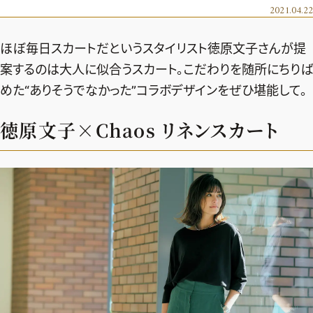
エクラ 華組
車・家電
2021.04.22
50代ベストコスメ
ストレッチ・エクササイズ
ゴルフ
チームJマダム
エクラ 華組メンバー一覧
ほぼ毎日スカートだというスタイリスト徳原文子さんが提
ダイエット
住まい
エクラ 華組ランキング
編集長コラム
チームJマダムメンバー一覧
案するのは大人に似合うスカート。こだわりを随所にちりば
50代健康のお悩み
旅行＆グルメ
めた“ありそうでなかった”コラボデザインをぜひ堪能して。
チームJマダムランキング
占い
あら、素敵☆ 手帖
カルチャー
チームJマダム特集
徳原文子×Chaos リネンスカート
試し読み
イヴルルド遙華の12星座占い
50代のお悩み
スペシャル占い
エクラ通販
from編集部
エクラプレミアムNEWS
通販ランキング
インフォメーション
MAGAZINE
デジタルカタログ
プレゼント
エクラプレミアム通販