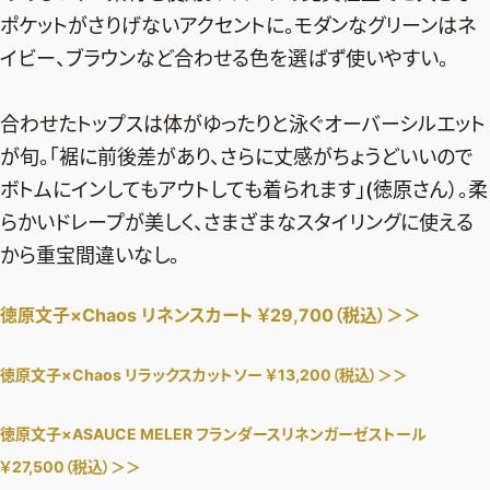
ポケットがさりげないアクセントに。モダンなグリーンはネ
デジタル版
イビー、ブラウンなど合わせる色を選ばず使いやすい。
購入
合わせたトップスは体がゆったりと泳ぐオーバーシルエット
SHOPPING
が旬。「裾に前後差があり、さらに丈感がちょうどいいので
ボトムにインしてもアウトしても着られます」(徳原さん）。柔
エクラプレミアム通販
らかいドレープが美しく、さまざまなスタイリングに使える
売れ筋ランキング
から重宝間違いなし。
エクラ掲載品
徳原文子×Chaos リネンスカート ￥29,700（税込）＞＞
エクラ限定アイテム
イーバイエクラ
徳原文子×Chaos リラックスカットソー ￥13,200（税込）＞＞
FOLLOW US
徳原文子×ASAUCE MELER フランダースリネンガーゼストール
￥27,500（税込）＞＞