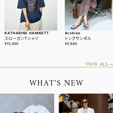
KATHARINE HAMNETT
Archies
スローガンTシャツ
トングサンダル
¥15,400
¥5,940
VIEW ALL
W
H
A
T
'
S
N
E
W