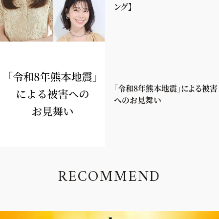
ング】
「令和8年熊本地震」による被害
へのお見舞い
R
E
C
O
M
M
E
N
D