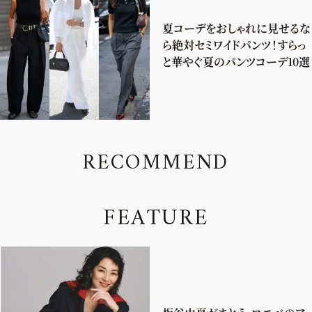
夏コーデをおしゃれに見せるな
ら絶対セミワイドパンツ！すらっ
と華やぐ夏のパンツコーデ10選
R
E
C
O
M
M
E
N
D
F
E
A
T
U
R
E