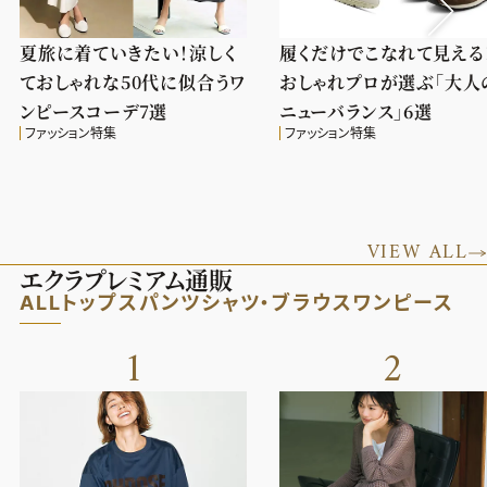
夏旅に着ていきたい！涼しく
履くだけでこなれて見える
ておしゃれな50代に似合うワ
おしゃれプロが選ぶ「大人
ンピースコーデ7選
ニューバランス」6選
ファッション特集
ファッション特集
VIEW ALL
エクラプレミアム通販
ALL
トップス
パンツ
シャツ・ブラウス
ワンピース
1
2