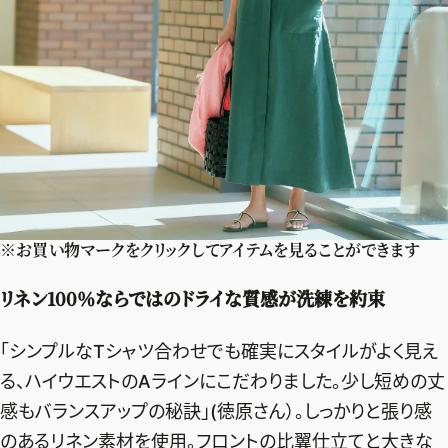
※お買い物マークをクリックしてアイテムを見ることができます
リネン100％ならではのドライな質感が洗練を約束
「シンプルなTシャツ合わせでも確実にスタイルがよく見え
る、ハイウエストのAラインにこだわりました。少し短めの丈
2026年9月号
最新号試し読み
感もバランスアップの秘訣」(徳原さん）。しっかりと張り感
のあるリネン素材を使用。フロントの比翼仕立てと大きな
定期購読