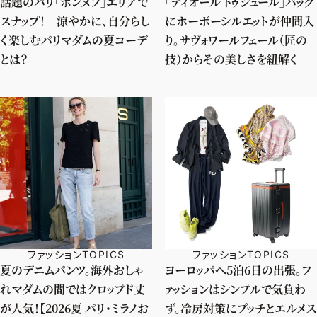
話題のパリ「ポンヌフ」エリアで
「ディオール トゥジュール」バッグ
スナップ！ 涼やかに、自分らし
にホーボーシルエットが仲間入
く楽しむパリマダムの夏コーデ
り。サヴォワールフェール（匠の
とは？
技）からその美しさを紐解く
ファッションTOPICS
ファッションTOPICS
夏のデニムパンツ。海外おしゃ
ヨーロッパへ5泊6日の出張。フ
れマダムの間ではクロップド丈
ァッションはシンプルで気負わ
が人気！【2026夏 パリ・ミラノお
ず。冷房対策にプッチとエルメス