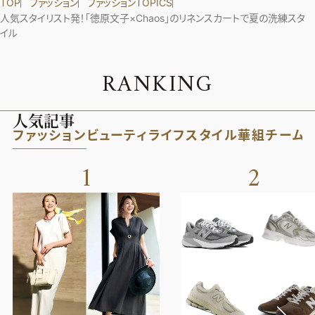
TOP
ファッション
ファッションTOPICS
人気スタイリスト発！「徳原文子×Chaos」のリネンスカートで夏の洗練スタ
イル
R
A
N
K
I
N
G
人気記事
ファッション
ビューティ
ライフスタイル
華組
チーム
1
2