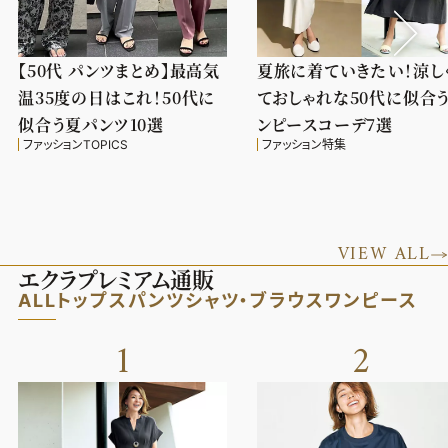
【50代 パンツまとめ】最高気
夏旅に着ていきたい！涼し
温35度の日はこれ！50代に
ておしゃれな50代に似合
似合う夏パンツ10選
ンピースコーデ7選
ファッションTOPICS
ファッション特集
VIEW ALL
エクラプレミアム通販
ALL
トップス
パンツ
シャツ・ブラウス
ワンピース
1
2