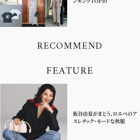
ンキングTOP10
R
E
C
O
M
M
E
N
D
F
E
A
T
U
R
E
板谷由夏がまとう、ロエベのア
スレチック・モードな秋服