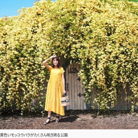
ファッション、ライフスタイル、
そしてエクラの美意識を、SNSで発信しています。
JOIN US
編集部から届くメールマガジン、
会員限定プレゼントや特別イベントへの応募など
特典が満載！
新規会員登録はこちら
黄色いモッコウバラがたくさん咲き誇る公園