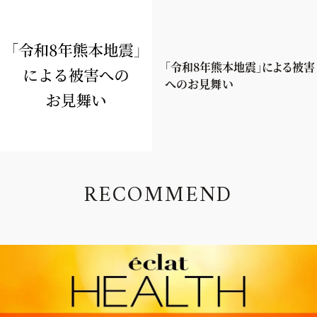
「令和8年熊本地震」による被害
へのお見舞い
R
E
C
O
M
M
E
N
D