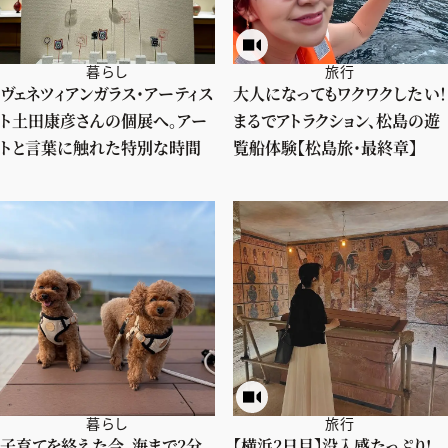
暮らし
旅行
ヴェネツィアンガラス・アーティス
大人になってもワクワクしたい！
ト土田康彦さんの個展へ。アー
まるでアトラクション、松島の遊
トと言葉に触れた特別な時間
覧船体験【松島旅・最終章】
暮らし
旅行
子育てを終えた今、海まで2分
【横浜2日目】没入感たっぷり!