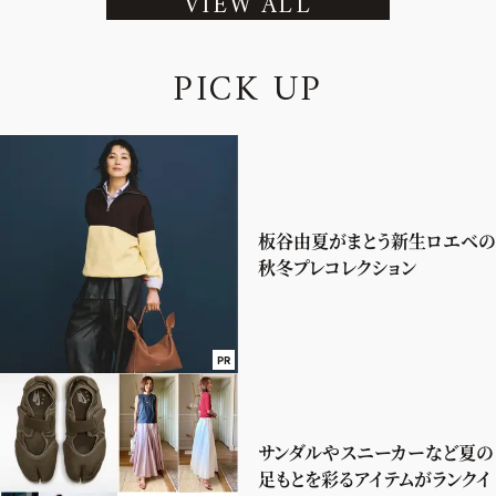
VIEW ALL
P
I
C
K
U
P
板谷由夏がまとう新生ロエベの
秋冬プレコレクション
PR
サンダルやスニーカーなど夏の
足もとを彩るアイテムがランクイ