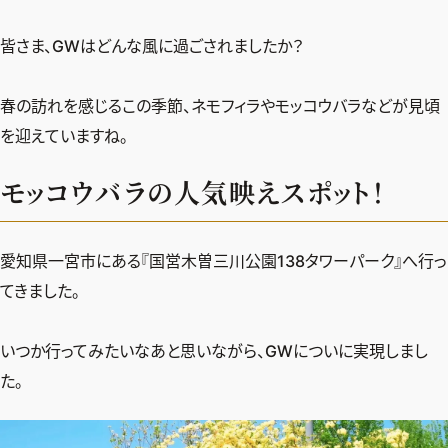
デジタル版
皆さま、GWはどんな風に過ごされましたか？
購入
春の訪れを感じるこの季節、ネモフィラやモッコウバラなどが見頃
SHOPPING
を迎えていますね。
モッコウバラの人気映えスポット！
エクラプレミアム通販
売れ筋ランキング
エクラ掲載品
愛知県一宮市にある『国営木曽三川公園138タワーパーク』へ行っ
エクラ限定アイテム
てきました。
イーバイエクラ
いつか行ってみたいなあと思いながら、GWについに実現しまし
FOLLOW US
た。