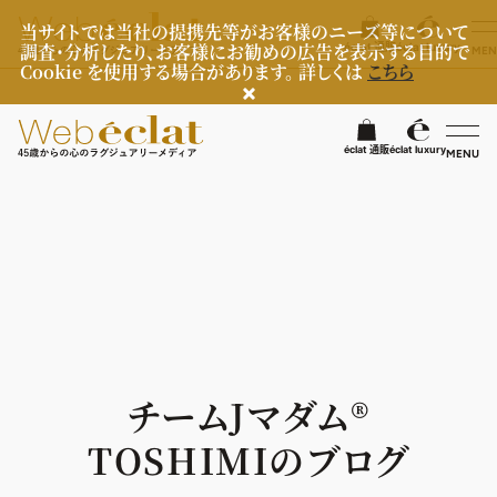
当サイトでは当社の提携先等がお客様のニーズ等について
調査・分析したり、お客様にお勧めの広告を表示する目的で
éclat 通販
éclat luxury
MEN
Cookie を使用する場合があります。 詳しくは
こちら
検
éclat 通販
éclat luxury
MENU
éclatラグジュアリー
ファッション
ラグジュアリーTOPICS
NEOエグゼスタイル
ビューティ
ファッションTOPICS
8月の毎日コーデ
ヘルスケア
ヘアスタイル・ヘアケア
チームJマダム®︎
50代なに着てる？
エイジングケア
ライフスタイル
ヘルスケアTOPICS
TOSHIMIのブログ
ファッション特集
メイク
更年期