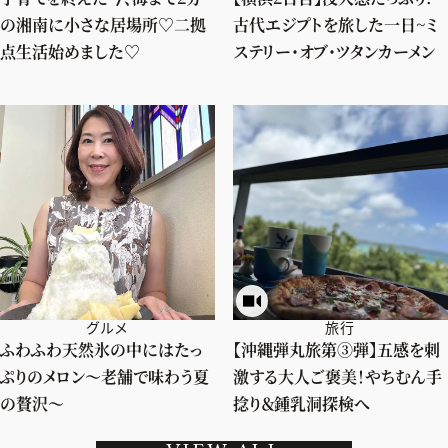
の湘南に小さな居場所♡二拠
古代エジプトを旅した一日~ミ
点生活始めました♡
ステリー・オブ・ツタンカーメン
グルメ
旅行
ふわふわ天然氷の中にはたっ
【沖縄弾丸旅第③弾】五感を刺
ぷりのメロン〜老舗で味わう夏
激する大人ご褒美！やちむん手
の贅沢〜
捻り＆鍾乳洞探検へ