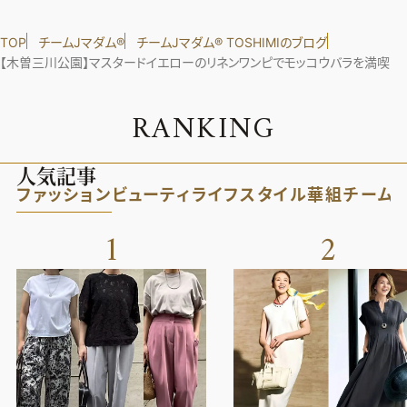
TOP
チームJマダム®︎
チームJマダム®︎ TOSHIMIのブログ
【木曽三川公園】マスタードイエローのリネンワンピでモッコウバラを満喫
R
A
N
K
I
N
G
人気記事
ファッション
ビューティ
ライフスタイル
華組
チーム
1
2