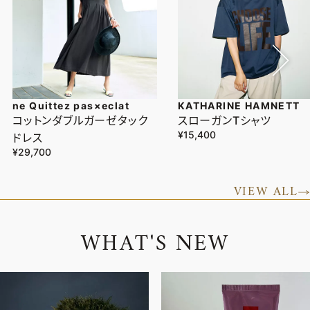
ne Quittez pas×eclat
KATHARINE HAMNETT
コットンダブルガーゼタック
スローガンTシャツ
¥15,400
ドレス
¥29,700
VIEW ALL
W
H
A
T
'
S
N
E
W