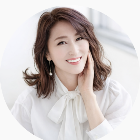
エクラ 華組
車・家電
50代ベストコスメ
ストレッチ・エクササイズ
ゴルフ
チームJマダム
エクラ 華組メンバー一覧
ダイエット
住まい
エクラ 華組ランキング
編集長コラム
チームJマダムメンバー一覧
50代健康のお悩み
旅行＆グルメ
チームJマダムランキング
占い
あら、素敵☆ 手帖
カルチャー
チームJマダム特集
試し読み
イヴルルド遙華の12星座占い
50代のお悩み
スペシャル占い
エクラ通販
from編集部
エクラプレミアムNEWS
通販ランキング
インフォメーション
MAGAZINE
デジタルカタログ
プレゼント
エクラプレミアム通販