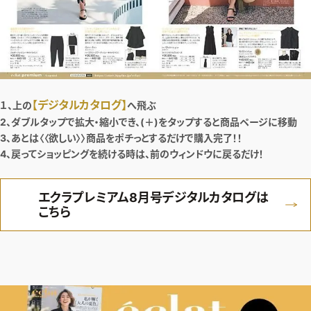
デジタル版
購入
SHOPPING
【デジタルカタログ】
１、上の
へ飛ぶ
2、ダブルタップで拡大・縮小でき、(＋)をタップすると商品ページに移動
エクラプレミアム通販
3、あとは〈〈欲しい〉〉商品をポチっとするだけで購入完了！！
売れ筋ランキング
4、戻ってショッピングを続ける時は、前のウィンドウに戻るだけ！
エクラ掲載品
エクラプレミアム8月号デジタルカタログは
エクラ限定アイテム
こちら
イーバイエクラ
FOLLOW US