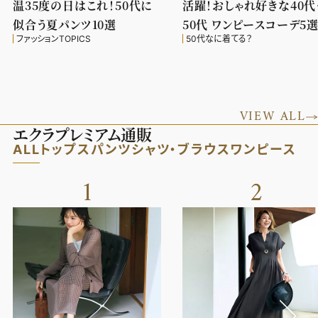
温35度の日はこれ！50代に
活躍！おしゃれ好きな40代
似合う夏パンツ10選
50代 ワンピースコーデ5
ファッションTOPICS
50代なに着てる？
VIEW ALL
エクラプレミアム通販
ALL
トップス
パンツ
シャツ・ブラウス
ワンピース
1
2