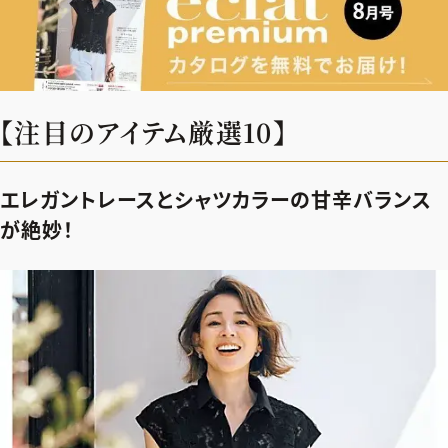
ファッション、ライフスタイル、
そしてエクラの美意識を、SNSで発信しています。
【注目のアイテム厳選10】
JOIN US
エレガントレースとシャツカラーの甘辛バランス
編集部から届くメールマガジン、
が絶妙！
会員限定プレゼントや特別イベントへの応募など
特典が満載！
新規会員登録はこちら