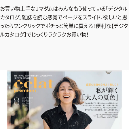
エクラ 華組
車・家電
50代ベストコスメ
お買い物上手なＪマダムはみんなもう使っている「デジタル
ストレッチ・エクササイズ
ゴルフ
チームJマダム
エクラ 華組メンバー一覧
カタログ」雑誌を読む感覚でページをスライド、欲しいと思
ダイエット
住まい
エクラ 華組ランキング
ったらワンクリックでポチっと簡単に買える！便利な【
デジタ
編集長コラム
チームJマダムメンバー一覧
50代健康のお悩み
旅行＆グルメ
ルカタログ
】でじっくりラクラクお買い物！
チームJマダムランキング
占い
あら、素敵☆ 手帖
カルチャー
チームJマダム特集
試し読み
イヴルルド遙華の12星座占い
50代のお悩み
スペシャル占い
エクラ通販
from編集部
エクラプレミアムNEWS
通販ランキング
インフォメーション
MAGAZINE
デジタルカタログ
プレゼント
エクラプレミアム通販