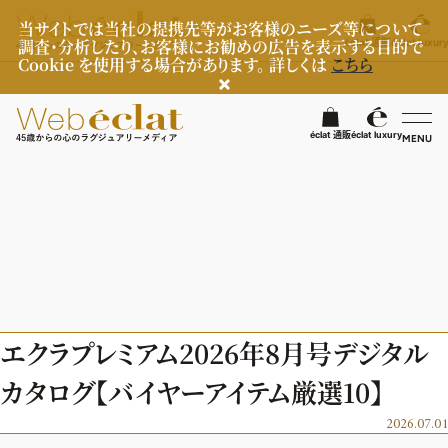
当サイトでは当社の提携先等がお客様のニーズ等について
調査・分析したり、お客様にお勧めの広告を表示する目的で
éclat 通販
éclat luxur
Cookie を使用する場合があります。 詳しくは
こちら
éclat 通販
éclat luxury
MENU
éclatラグジュアリー
ファッション
ラグジュアリーTOPICS
NEOエグゼスタイル
ビューティ
ファッションTOPICS
エクラプレミアム2026年8月号デジタル
8月の毎日コーデ
ヘルスケア
ヘアスタイル・ヘアケア
カタログ【バイヤーアイテム厳選10】
50代なに着てる？
エイジングケア
ライフスタイル
ヘルスケアTOPICS
2026.07.01
ファッション特集
メイク
更年期