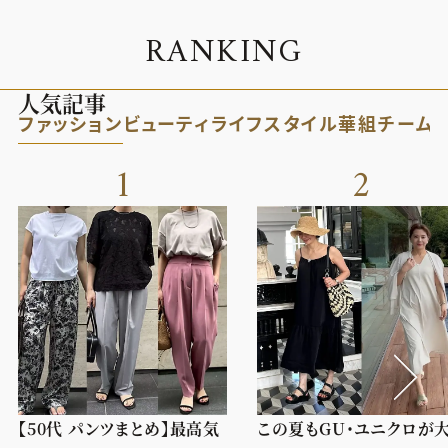
R
A
N
K
I
N
G
人気記事
ファッション
ビューティ
ライフスタイル
華組
チーム
1
2
【50代 パンツまとめ】最高気
この夏もGU・ユニクロが