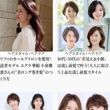
ヘアスタイル・ヘアケア
ヘアスタイル・ヘアケア
リファのカールアイロンを愛用！
40代・50代の「若見え＆小顔」
読者モデル エクラ 華組 小泉雅
は流し前髪で叶う！大人に似合
恵さんの“美ロング巻き髪”のつ
う上品な流し前髪スタイル
くり方