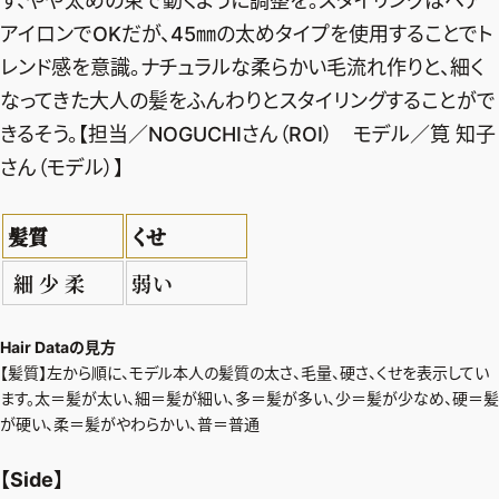
ず、やや太めの束で動くように調整を。スタイリングはヘア
アイロンでOKだが、45㎜の太めタイプを使用することでト
レンド感を意識。ナチュラルな柔らかい毛流れ作りと、細く
なってきた大人の髪をふんわりとスタイリングすることがで
きるそう。【担当／NOGUCHIさん（ROI） モデル／筧 知子
さん（モデル）】
髪質
くせ
細 少 柔
弱い
Hair Dataの見方
【髪質】左から順に、モデル本人の髪質の太さ、毛量、硬さ、くせを表示してい
ます。太＝髪が太い、細＝髪が細い、多＝髪が多い、少＝髪が少なめ、硬＝髪
が硬い、柔＝髪がやわらかい、普＝普通
【Side】