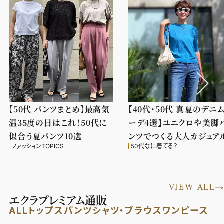
【50代 パンツまとめ】最高気
【40代・50代 真夏のデニ
温35度の日はこれ！50代に
ーデ4選】ユニクロや美脚
似合う夏パンツ10選
ンツでつくる大人カジュア
ファッションTOPICS
50代なに着てる？
VIEW ALL
エクラプレミアム通販
ALL
トップス
パンツ
シャツ・ブラウス
ワンピース