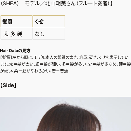
（SHEA） モデル／北山朝美さん（フルート奏者）】
髪質
くせ
太 多 硬
なし
Hair Dataの見方
【髪質】左から順に、モデル本人の髪質の太さ、毛量、硬さ、くせを表示してい
ます。太＝髪が太い、細＝髪が細い、多＝髪が多い、少＝髪が少なめ、硬＝髪
が硬い、柔＝髪がやわらかい、普＝普通
【Side】