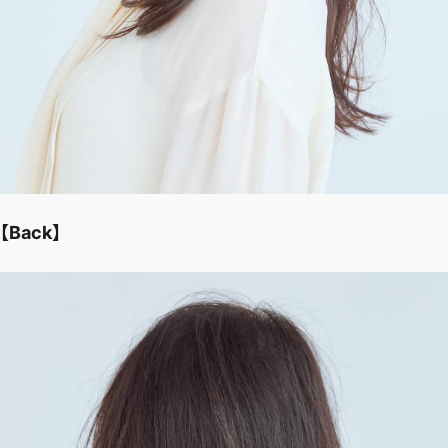
【Back】