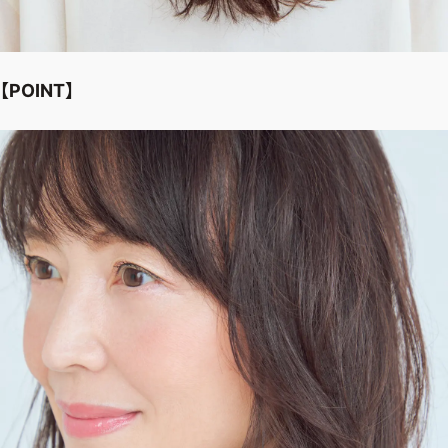
【POINT】