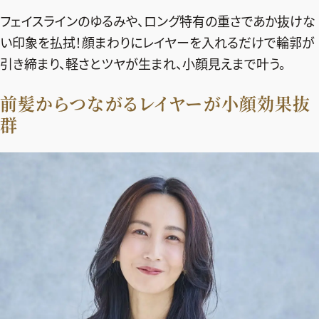
エクラ 華組
車・家電
50代ベストコスメ
フェイスラインのゆるみや、ロング特有の重さであか抜けな
ストレッチ・エクササイズ
ゴルフ
チームJマダム
エクラ 華組メンバー一覧
い印象を払拭！顔まわりにレイヤーを入れるだけで輪郭が
ダイエット
住まい
エクラ 華組ランキング
引き締まり、軽さとツヤが生まれ、小顔見えまで叶う。
編集長コラム
チームJマダムメンバー一覧
50代健康のお悩み
旅行＆グルメ
チームJマダムランキング
前髪からつながるレイヤーが小顔効果抜
占い
あら、素敵☆ 手帖
カルチャー
群
チームJマダム特集
試し読み
イヴルルド遙華の12星座占い
50代のお悩み
スペシャル占い
エクラ通販
from編集部
エクラプレミアムNEWS
通販ランキング
インフォメーション
MAGAZINE
デジタルカタログ
プレゼント
エクラプレミアム通販