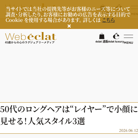
当サイトでは当社の提携先等がお客様のニーズ等について
調査・分析したり、お客様にお勧めの広告を表示する目的で
éclat 通販
éclat luxury
MEN
Cookie を使用する場合があります。 詳しくは
こちら
検
éclat 通販
éclat luxury
MENU
éclatラグジュアリー
ファッション
ラグジュアリーTOPICS
NEOエグゼスタイル
ビューティ
ファッションTOPICS
50代のロングヘアは“レイヤー”で小顔に
8月の毎日コーデ
ヘルスケア
ヘアスタイル・ヘアケア
見せる！人気スタイル3選
50代なに着てる？
エイジングケア
ライフスタイル
ヘルスケアTOPICS
2026.06.12
ファッション特集
メイク
更年期