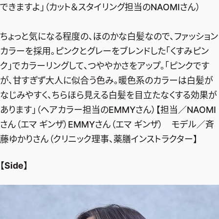
できますよ」（カット＆スタイリング担当のNAOMIさん）
デジタル版
購入
ちょっと気になる程度の、ほのかな白髪なので、ファッション
カラーを採用。ピンクとグレーをブレンドした「くすみピン
SHOPPING
ク」でカラーリングして、つややかさをアップ。「ピンクです
が、甘すぎず大人に似合う色み。暖色系のカラーは白髪が
エクラプレミアム通販
なじみやすく、ちらほら見える白髪を目立たなくする効果が
売れ筋ランキング
あります」（ヘアカラー担当のEMMYさん）【担当／NAOMI
エクラ掲載品
さん（エマ ギンザ）EMMYさん（エマ ギンザ） モデル／斉
藤ゆかりさん（クリニック理事、薬膳インストラクター】
エクラ限定アイテム
イーバイエクラ
【Side】
FOLLOW US