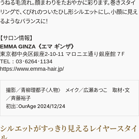
うねる毛流れ。顔まわりをたおやかに彩ります。巻きスタイ
リングで、くびれのついたひし形シルエットにし、小顔に見え
るようなバランスに！
【サロン情報】
EMMA GINZA《エマ ギンザ》
東京都中央区銀座2-10-11 マロニエ通り銀座館 7Ｆ
TEL：03･6264･1134
https://www.emma-hair.jp/
撮影／青柳理都子〈人物〉 メイク／広瀬あつこ 取材・文
／斉藤裕子
初出：OurAge 2024/12/24
シルエットがすっきり見えるレイヤースタイ
ル