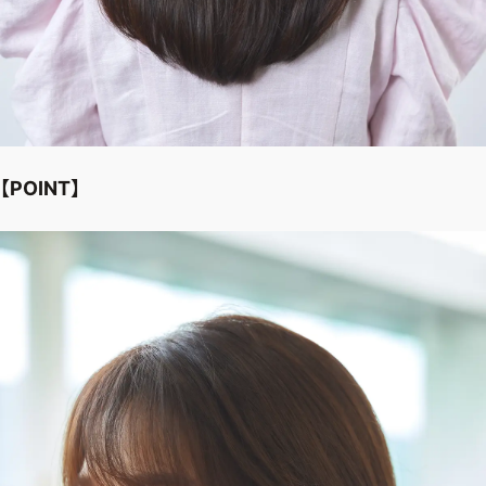
【POINT】