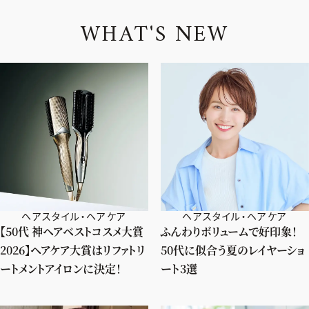
W
H
A
T
'
S
N
E
W
ヘアスタイル・ヘアケア
ヘアスタイル・ヘアケア
【50代 神ヘアベストコスメ大賞
ふんわりボリュームで好印象！
2026】ヘアケア大賞はリファトリ
50代に似合う夏のレイヤーショ
ートメントアイロンに決定！
ート3選