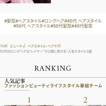
#髪型
#ヘアスタイル
#ロングヘア
#40代 ヘアスタイル
#50代 ヘアスタイル
#50代髪型
#40代髪型
TOP
ビューティ
ヘアスタイル・ヘアケア
50代のロングヘアは“レイヤー”で小顔に見せる！人気スタイル3選
R
A
N
K
I
N
G
人気記事
ファッション
ビューティ
ライフスタイル
華組
チーム
1
2