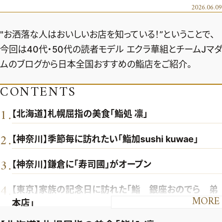
エクラ 華組
車・家電
2026.06.09
50代ベストコスメ
ストレッチ・エクササイズ
ゴルフ
チームJマダム
エクラ 華組メンバー一覧
"お洒落な人はおいしいお店を知っている！”ということで、
ダイエット
住まい
エクラ 華組ランキング
編集長コラム
チームJマダムメンバー一覧
今回は40代・50代の読者モデル エクラ華組とチームJマダ
50代健康のお悩み
旅行＆グルメ
ムのブログから日本全国おすすめの鮨店をご紹介。
チームJマダムランキング
占い
あら、素敵☆ 手帖
カルチャー
チームJマダム特集
CONTENTS
試し読み
イヴルルド遙華の12星座占い
50代のお悩み
1
.
スペシャル占い
【北海道】札幌屈指の美食「鮨処 凛」
エクラ通販
2
.
【神奈川】季節毎に訪れたい「鮨加sushi kuwae」
from編集部
エクラプレミアムNEWS
通販ランキング
3
.
インフォメーション
【神奈川】鎌倉に「寿司國」がオープン
MAGAZINE
デジタルカタログ
プレゼント
4
.
【東京】家族の記念日に訪れた「鮨 銀座おのでら 弟
エクラプレミアム通販
MORE
本店」