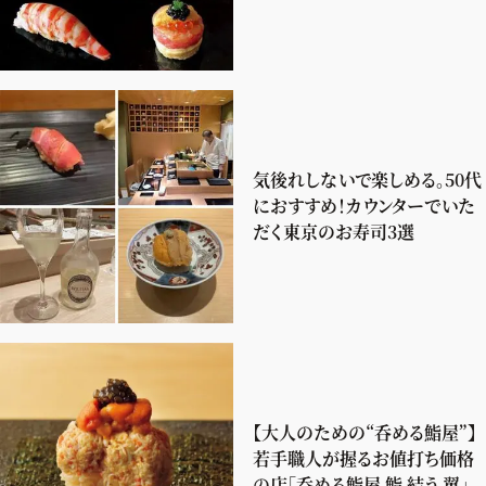
気後れしないで楽しめる。50代
におすすめ！カウンターでいた
だく東京のお寿司3選
【大人のための“呑める鮨屋”】
若手職人が握るお値打ち価格
の店「呑める鮨屋 鮨 結う 翼」