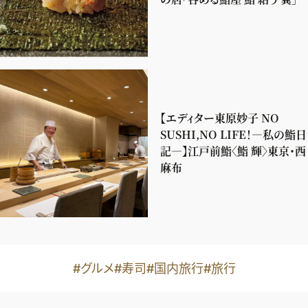
【エディター東原妙子 NO
SUSHI,NO LIFE！―私の鮨日
記―】江戸前鮨〈鮨 輝〉東京・西
麻布
#グルメ
#寿司
#国内旅行
#旅行