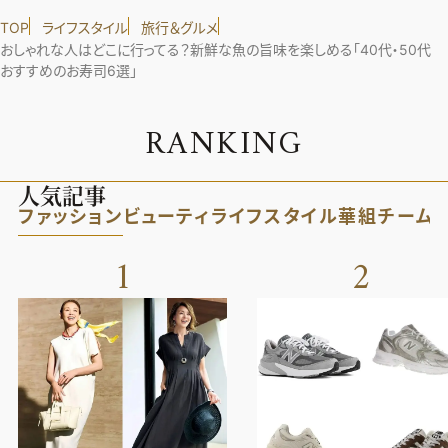
TOP
ライフスタイル
旅行＆グルメ
おしゃれな人はどこに行ってる？新鮮な魚の旨味を楽しめる「40代・50代
おすすめのお寿司6選」
R
A
N
K
I
N
G
人気記事
ファッション
ビューティ
ライフスタイル
華組
チーム
1
2