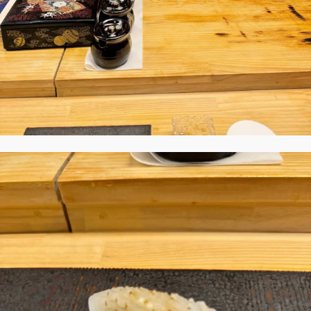
デジタル版
購入
SHOPPING
エクラプレミアム通販
売れ筋ランキング
エクラ掲載品
エクラ限定アイテム
イーバイエクラ
FOLLOW US