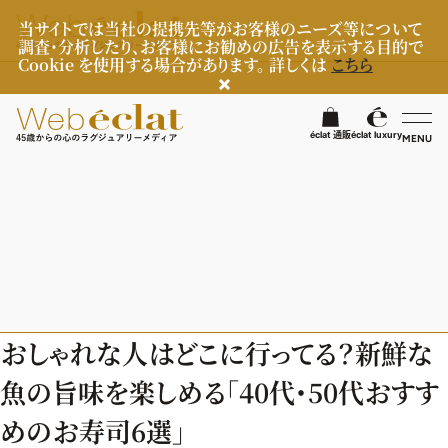
当サイトでは当社の提携先等がお客様のニーズ等について
調査・分析したり、お客様にお勧めの広告を表示する目的で
Cookie を使用する場合があります。 詳しくは
こちら
éclat 通販
éclat luxury
MENU
éclatラグジュアリー
ファッション
ラグジュアリーTOPICS
NEOエグゼスタイル
ビューティ
ファッションTOPICS
おしゃれな人はどこに行ってる？新鮮な
8月の毎日コーデ
ヘルスケア
ヘアスタイル・ヘアケア
魚の旨味を楽しめる「40代・50代おすす
50代なに着てる？
エイジングケア
ライフスタイル
ヘルスケアTOPICS
めのお寿司6選」
ファッション特集
メイク
更年期