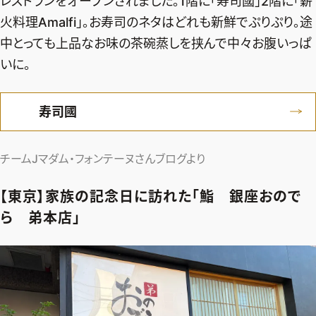
レストランをオープンされました。1階に「寿司國」2階に「薪
火料理Amalfi」。お寿司のネタはどれも新鮮でぷりぷり。途
中とっても上品なお味の茶碗蒸しを挟んで中々お腹いっぱ
いに。
寿司國
チームJマダム・フォンテーヌさんブログより
【東京】家族の記念日に訪れた「鮨 銀座おので
ら 弟本店」