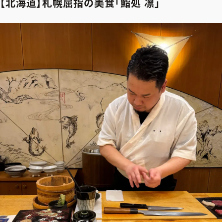
5
.
【北海道】札幌屈指の美食「鮨処 凛」
【広島】グルメな友達も大満足の『鮨 広島あじろや』
6
.
【福岡】「すし割烹 やま中」で至福の時間を
2026年9月号
最新号試し読み
定期購読