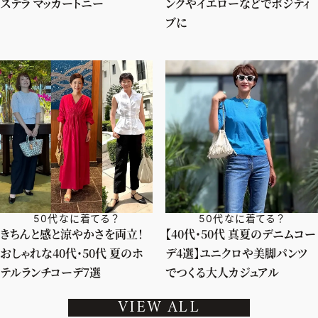
ステラ マッカートニー
ンクやイエローなどでポジティ
ブに
50代なに着てる？
50代なに着てる？
きちんと感と涼やかさを両立！
【40代・50代 真夏のデニムコー
おしゃれな40代・50代 夏のホ
デ4選】ユニクロや美脚パンツ
テルランチコーデ7選
でつくる大人カジュアル
VIEW ALL