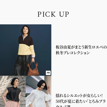
P
I
C
K
U
P
板谷由夏がまとう新生ロエベの
秋冬プレコレクション
PR
揺れるシルエットが女らしい！
50代が夏に着たい「とろみブラ
ウス」5選