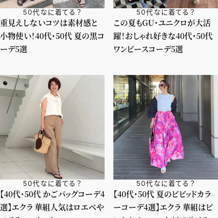
50代なに着てる？
50代なに着てる？
重見えしないコツは素材感と
この夏もGU・ユニクロが大活
小物使い！40代・50代 夏の黒コ
躍！おしゃれ好きな40代・50代
ーデ5選
ワンピースコーデ5選
50代なに着てる？
50代なに着てる？
【40代・50代 かごバッグコーデ4
【40代・50代 夏のビビッドカラ
選】エクラ 華組人気はロエベや
ーコーデ4選】エクラ 華組はピ