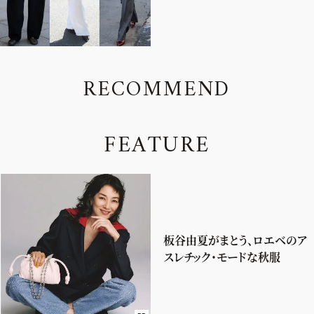
R
E
C
O
M
M
E
N
D
F
E
A
T
U
R
E
板谷由夏がまとう、ロエベのア
スレチック・モードな秋服