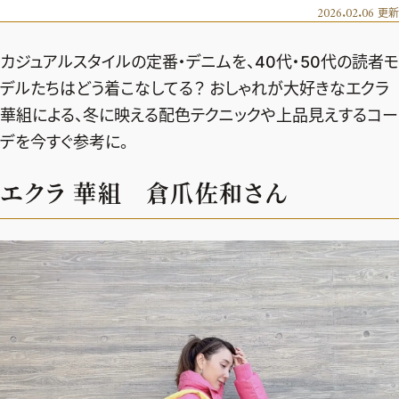
エクラ 華組
車・家電
2026.02.06
更新
50代ベストコスメ
ストレッチ・エクササイズ
ゴルフ
チームJマダム
エクラ 華組メンバー一覧
カジュアルスタイルの定番・デニムを、40代・50代の読者モ
ダイエット
住まい
エクラ 華組ランキング
編集長コラム
チームJマダムメンバー一覧
デルたちはどう着こなしてる？ おしゃれが大好きなエクラ
50代健康のお悩み
旅行＆グルメ
華組による、冬に映える配色テクニックや上品見えするコー
チームJマダムランキング
占い
あら、素敵☆ 手帖
カルチャー
デを今すぐ参考に。
チームJマダム特集
試し読み
イヴルルド遙華の12星座占い
50代のお悩み
エクラ 華組 倉爪佐和さん
スペシャル占い
エクラ通販
from編集部
エクラプレミアムNEWS
通販ランキング
インフォメーション
MAGAZINE
デジタルカタログ
プレゼント
エクラプレミアム通販