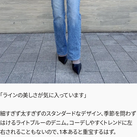
ファッション、ライフスタイル、
そしてエクラの美意識を、SNSで発信しています。
JOIN US
編集部から届くメールマガジン、
会員限定プレゼントや特別イベントへの応募など
特典が満載！
「ラインの美しさが気に入っています」
新規会員登録はこちら
細すぎず太すぎずのスタンダードなデザイン、季節を問わず
はけるライトブルーのデニム。コーデしやすくトレンドに左
右されることもないので、1本あると重宝するはず。