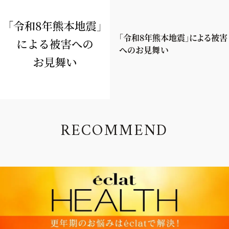
「令和8年熊本地震」による被害
へのお見舞い
R
E
C
O
M
M
E
N
D