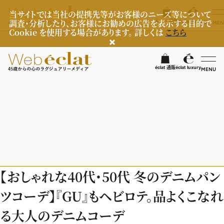
当サイトでは当社の提携先等がお客様のニーズ等について
調査・分析したり、お客様にお勧めの広告を表示する目的で
éclat 通販
éclat luxury
MEN
Cookie を使用する場合があります。 詳しくは
こちら
検
éclat 通販
éclat luxury
MENU
éclatラグジュアリー
ファッション
ラグジュアリーTOPICS
NEOエグゼスタイル
ビューティ
ファッションTOPICS
【おしゃれな40代・50代 冬のデニムパン
8月の毎日コーデ
ヘルスケア
ヘアスタイル・ヘアケア
ツコーデ】『GU』もヘビロテ。品よくこなれ
50代なに着てる？
エイジングケア
ライフスタイル
ヘルスケアTOPICS
る大人のデニムコーデ
ファッション特集
メイク
更年期