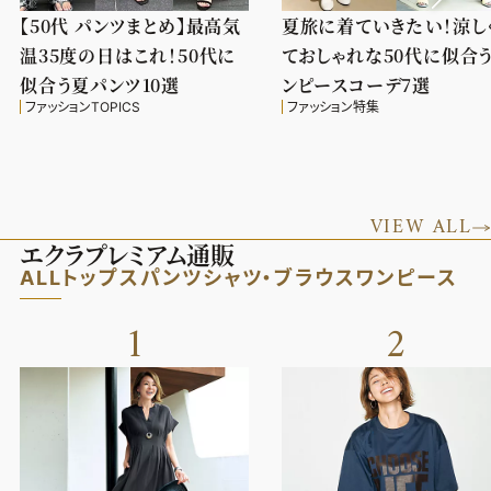
【50代 パンツまとめ】最高気
夏旅に着ていきたい！涼し
温35度の日はこれ！50代に
ておしゃれな50代に似合
似合う夏パンツ10選
ンピースコーデ7選
ファッションTOPICS
ファッション特集
VIEW ALL
エクラプレミアム通販
ALL
トップス
パンツ
シャツ・ブラウス
ワンピース
1
2