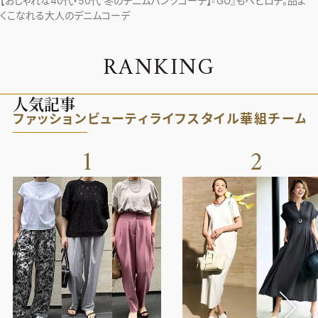
【おしゃれな40代・50代 冬のデニムパンツコーデ】『GU』もヘビロテ。品よ
くこなれる大人のデニムコーデ
R
A
N
K
I
N
G
人気記事
ファッション
ビューティ
ライフスタイル
華組
チーム
1
2