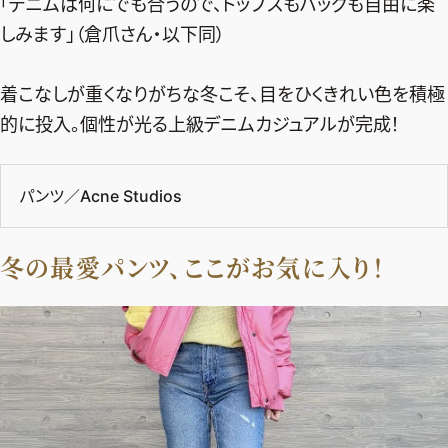
「デニムは何にでも合うので、トップスもバッグも自由に楽
デジタル版
しみます」（倉爪さん・以下同）
購入
着こなしが重くなりがちな冬こそ、目をひくきれい色を積極
的に投入。個性が光る上級デニムカジュアルが完成！
SHOPPING
エクラプレミアム通販
パンツ／Acne Studios
売れ筋ランキング
エクラ掲載品
冬の最愛パンツ、ここがお気に入り！
エクラ限定アイテム
イーバイエクラ
FOLLOW US