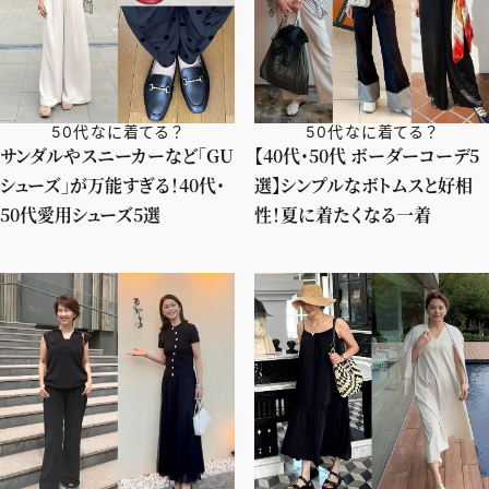
50代なに着てる？
50代なに着てる？
サンダルやスニーカーなど「GU
【40代・50代 ボーダーコーデ5
シューズ」が万能すぎる！40代・
選】シンプルなボトムスと好相
50代愛用シューズ5選
性！夏に着たくなる一着