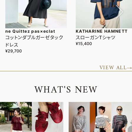
ne Quittez pas×eclat
KATHARINE HAMNETT
コットンダブルガーゼタック
スローガンTシャツ
¥15,400
ドレス
¥29,700
VIEW ALL
W
H
A
T
'
S
N
E
W