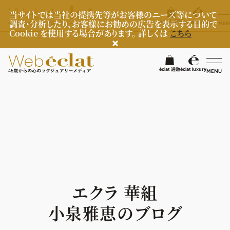
当サイトでは当社の提携先等がお客様のニーズ等について
調査・分析したり、お客様にお勧めの広告を表示する目的で
éclat 通販
éclat luxury
MEN
Cookie を使用する場合があります。 詳しくは
こちら
検
éclat 通販
éclat luxury
MENU
éclatラグジュアリー
ファッション
ラグジュアリーTOPICS
NEOエグゼスタイル
ビューティ
ファッションTOPICS
8月の毎日コーデ
ヘルスケア
ヘアスタイル・ヘアケア
エクラ 華組
50代なに着てる？
エイジングケア
ライフスタイル
ヘルスケアTOPICS
小泉雅恵のブログ
ファッション特集
メイク
更年期