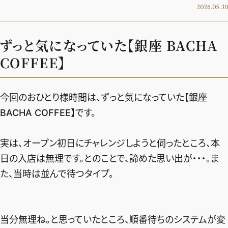
2026.05.30
デジタル版
購入
ずっと気になっていた【銀座 BACHA
COFFEE】
SHOPPING
エクラプレミアム通販
今回のおひとり様時間は、ずっと気になっていた【銀座
売れ筋ランキング
BACHA COFFEE】です。
エクラ掲載品
実は、オープン初日にチャレンジしようと伺ったところ、本
エクラ限定アイテム
日の入店は無理です。とのことで、諦めた思い出が・・・。ま
イーバイエクラ
た、当時は並んで待つタイプ。
FOLLOW US
当分無理ね。と思っていたところ、順番待ちのシステムが変