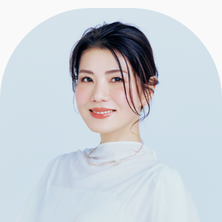
エクラ 華組
車・家電
50代ベストコスメ
ストレッチ・エクササイズ
ゴルフ
チームJマダム
エクラ 華組メンバー一覧
ダイエット
住まい
エクラ 華組ランキング
編集長コラム
チームJマダムメンバー一覧
50代健康のお悩み
旅行＆グルメ
チームJマダムランキング
占い
あら、素敵☆ 手帖
カルチャー
チームJマダム特集
試し読み
イヴルルド遙華の12星座占い
50代のお悩み
スペシャル占い
エクラ通販
from編集部
エクラプレミアムNEWS
通販ランキング
インフォメーション
MAGAZINE
デジタルカタログ
プレゼント
エクラプレミアム通販