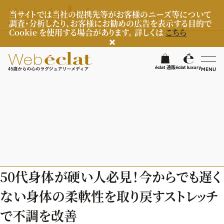
当サイトでは当社の提携先等がお客様のニーズ等について
調査・分析したり、お客様にお勧めの広告を表示する目的で
Cookie を使用する場合があります。 詳しくは
こちら
éclat 通販
éclat luxury
MENU
éclatラグジュアリー
ファッション
ラグジュアリーTOPICS
NEOエグゼスタイル
ビューティ
ファッションTOPICS
50代身体が硬い人必見！今からでも遅く
8月の毎日コーデ
ヘルスケア
ヘアスタイル・ヘアケア
ない身体の柔軟性を取り戻すストレッチ
50代なに着てる？
エイジングケア
ライフスタイル
ヘルスケアTOPICS
で不調を改善
ファッション特集
メイク
更年期