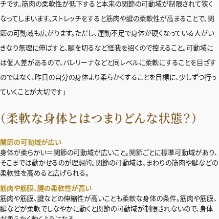
チです。筋肉の柔軟性が低下すると本来の関節の可動域が制限されて狭く
なってしまいます。ストレッチをすると筋肉や腱の柔軟性が高まることで、関
節の可動域も広がります。ただし、運動不足で身体が硬くなっている人がい
きなり無理に伸ばすと、腱を切るなど怪我を招くので控えること。可動域に
は個人差があるので、バレリーナなどと同レベルに柔軟にすることを目ざす
のではなく、昨日の自分の身体より柔らかくすることを目標に、少しずつ行っ
ていくことが大切です」
（柔軟な身体とはつまりどんな状態？）
関節の可動域が広い
身体が柔らかい＝関節の可動域が広いこと。関節ごとに標準可動域があり、
そこまでは動かせるのが理想的。関節の可動域は、まわりの筋肉や腱などの
柔軟性を高めると広げられる。
筋肉や筋膜、腱の柔軟性が高い
筋肉や筋膜、腱などの伸縮性が高いことも柔軟な身体の条件。筋肉や筋膜、
腱などが柔軟でしなやかに動くと関節の可動域が制限されないので、身体
が柔らかく動くようになる。