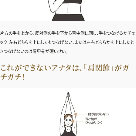
デジタル版
購入
片方の手を上から、反対側の手を下から背中側に回し、手をつなげるかチェ
SHOPPING
ック。左右どちらを上にしてもつなげない、または左右どちらかを上にしたと
きつなげないのは肩甲骨が硬いせい。
エクラプレミアム通販
これができないアナタは、「肩関節」がガ
売れ筋ランキング
チガチ！
エクラ掲載品
エクラ限定アイテム
イーバイエクラ
FOLLOW US