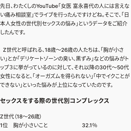
先日、わたくしのYouTube「女医 富永喜代の人には言えな
デジタル版
い痛み相談室」でライブを行ったんですけどね。そこで、「日
購入
本人女性の世代別セックスの悩み」というデータをご紹介
したんです。
SHOPPING
Z世代と呼ばれる、18歳〜26歳の人たちは、「胸が小さ
エクラプレミアム通販
い」とか「デリケートゾーンの臭い、黒ずみ」などの悩みがト
売れ筋ランキング
ップ３に挙がっているのに対して、それ以降の30代〜50代
エクラ掲載品
女性になると、「オーガズムを得られない」「中でイクことが
エクラ限定アイテム
できない」といった悩みが上位になっていたのです。
イーバイエクラ
セックスをする際の世代別コンプレックス
FOLLOW US
Z世代（18～26歳）
1位 胸が小さいこと 32.1％