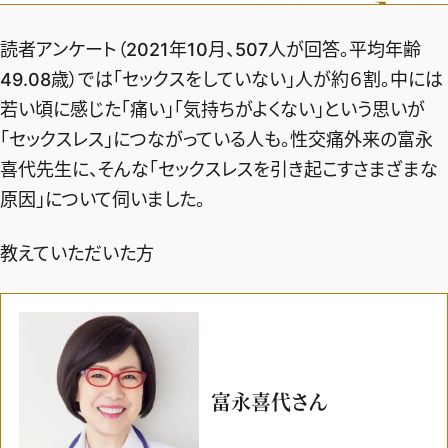
エクラ 華組
車・家電
50代ベストコスメ
ストレッチ・エクササイズ
ゴルフ
チームJマダム
エクラ 華組メンバー一覧
読者アンケート（2021年10月、507人が回答。平均年齢
ダイエット
住まい
49.08歳）では「セックスをしていない」人が約６割。中には
エクラ 華組ランキング
編集長コラム
チームJマダムメンバー一覧
若い頃に感じた「痛い」「気持ちがよくない」という思いが
50代健康のお悩み
旅行＆グルメ
チームJマダムランキング
「セックスレス」につながっている人も。性交痛外来の富永
占い
あら、素敵☆ 手帖
カルチャー
喜代先生に、そんな「セックスレスを引き起こすさまざまな
チームJマダム特集
試し読み
イヴルルド遙華の12星座占い
50代のお悩み
原因」について伺いました。
スペシャル占い
エクラ通販
教えていただいた方
from編集部
エクラプレミアムNEWS
通販ランキング
インフォメーション
MAGAZINE
デジタルカタログ
プレゼント
富永喜代さん
エクラプレミアム通販