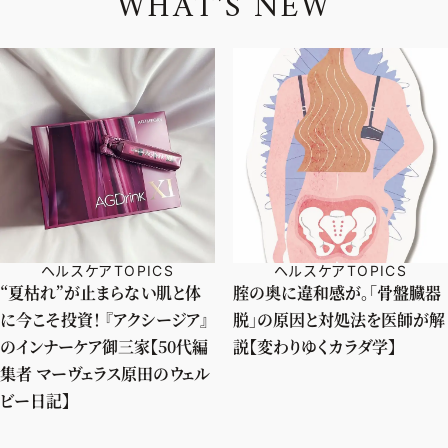
W
H
A
T
'
S
N
E
W
ヘルスケアTOPICS
ヘルスケアTOPICS
“夏枯れ”が止まらない肌と体
腟の奥に違和感が。「骨盤臓器
に今こそ投資！ 『アクシージア』
脱」の原因と対処法を医師が解
のインナーケア御三家【50代編
説【変わりゆくカラダ学】
集者 マーヴェラス原田のウェル
ビー日記】