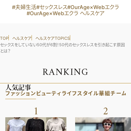
#夫婦生活
#セックスレス
#OurAge×Webエクラ
#OurAge×Webエクラ ヘルスケア
TOP
ヘルスケア
ヘルスケアTOPICS
セックスをしていない50代が6割！50代のセックスレスを引き起こす原因
とは？
R
A
N
K
I
N
G
人気記事
ファッション
ビューティ
ライフスタイル
華組
チーム
1
2