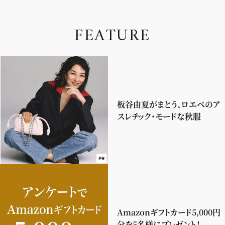
F
E
A
T
U
R
E
板谷由夏がまとう、ロエベのア
スレチック・モードな秋服
PR
Amazonギフトカード5,000円
分を5名様にプレゼント！