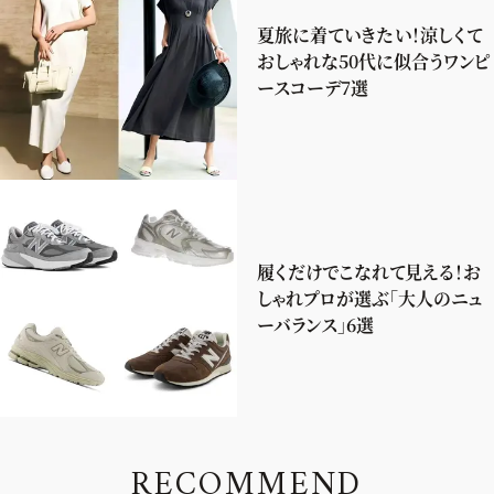
夏旅に着ていきたい！涼しくて
おしゃれな50代に似合うワンピ
ースコーデ7選
履くだけでこなれて見える！お
しゃれプロが選ぶ「大人のニュ
ーバランス」6選
R
E
C
O
M
M
E
N
D