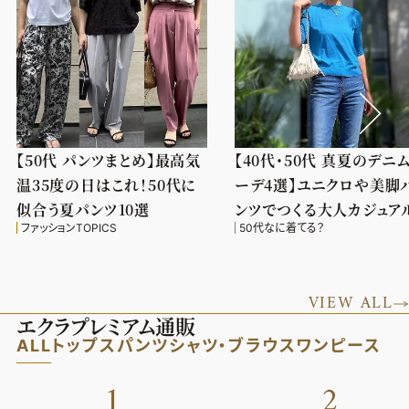
【50代 パンツまとめ】最高気
【40代・50代 真夏のデニ
温35度の日はこれ！50代に
ーデ4選】ユニクロや美脚
似合う夏パンツ10選
ンツでつくる大人カジュア
ファッションTOPICS
50代なに着てる？
VIEW ALL
エクラプレミアム通販
ALL
トップス
パンツ
シャツ・ブラウス
ワンピース
1
2