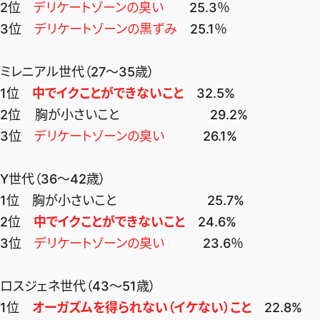
ファッション、ライフスタイル、
2位
デリケートゾーンの臭い
25.3％
そしてエクラの美意識を、SNSで発信しています。
3位
デリケートゾーンの黒ずみ
25.1％
ミレニアル世代（27～35歳）
1位
中でイクことができないこと
32.5%
JOIN US
2位 胸が小さいこと 29.2%
3位
デリケートゾーンの臭い
26.1%
編集部から届くメールマガジン、
会員限定プレゼントや特別イベントへの応募など
Y世代（36～42歳）
特典が満載！
1位 胸が小さいこと 25.7%
2位
中でイクことができないこと
24.6%
新規会員登録はこちら
3位
デリケートゾーンの臭い
23.6％
ロスジェネ世代（43～51歳）
1位
オーガズムを得られない（イケない）こと
22.8%