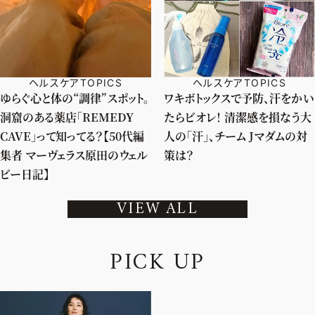
ヘルスケアTOPICS
ヘルスケアTOPICS
ゆらぐ心と体の“調律”スポット。
ワキボトックスで予防、汗をかい
洞窟のある薬店「REMEDY
たらビオレ！ 清潔感を損なう大
CAVE」って知ってる？【50代編
人の「汗」、チーム Jマダムの対
集者 マーヴェラス原田のウェル
策は？
ビー日記】
VIEW ALL
P
I
C
K
U
P