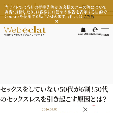
当サイトでは当社の提携先等がお客様のニーズ等について
調査・分析したり、お客様にお勧めの広告を表示する目的で
éclat 通販
éclat luxury
MEN
Cookie を使用する場合があります。 詳しくは
こちら
検
éclat 通販
éclat luxury
MENU
éclatラグジュアリー
ファッション
ラグジュアリーTOPICS
NEOエグゼスタイル
ビューティ
ファッションTOPICS
セックスをしていない50代が6割！50代
8月の毎日コーデ
ヘルスケア
ヘアスタイル・ヘアケア
のセックスレスを引き起こす原因とは？
50代なに着てる？
エイジングケア
ライフスタイル
ヘルスケアTOPICS
ファッション特集
2026.03.06
メイク
更年期