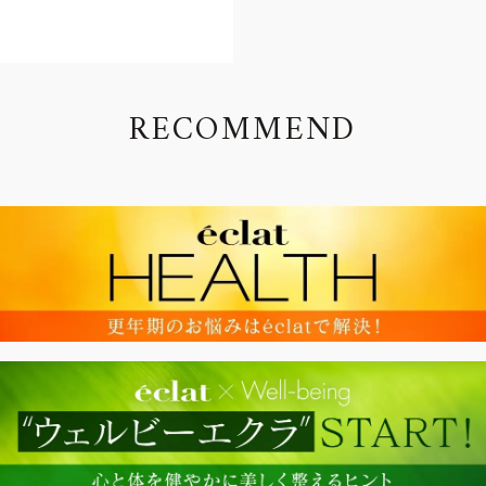
R
E
C
O
M
M
E
N
D