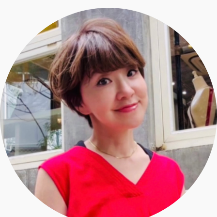
エクラ 華組
車・家電
50代ベストコスメ
ストレッチ・エクササイズ
ゴルフ
チームJマダム
エクラ 華組メンバー一覧
ダイエット
住まい
エクラ 華組ランキング
編集長コラム
チームJマダムメンバー一覧
50代健康のお悩み
旅行＆グルメ
チームJマダムランキング
占い
あら、素敵☆ 手帖
カルチャー
チームJマダム特集
試し読み
イヴルルド遙華の12星座占い
50代のお悩み
スペシャル占い
エクラ通販
from編集部
エクラプレミアムNEWS
通販ランキング
インフォメーション
MAGAZINE
デジタルカタログ
プレゼント
エクラプレミアム通販