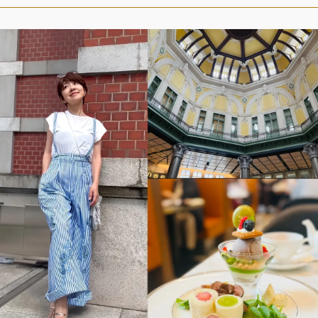
デジタル版
購入
SHOPPING
エクラプレミアム通販
売れ筋ランキング
エクラ掲載品
エクラ限定アイテム
イーバイエクラ
FOLLOW US