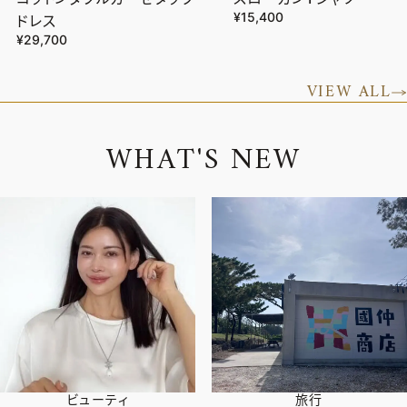
¥15,400
ドレス
¥29,700
VIEW ALL
W
H
A
T
'
S
N
E
W
ビューティ
旅行