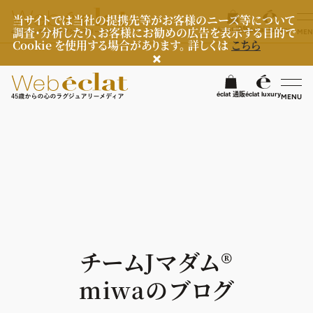
当サイトでは当社の提携先等がお客様のニーズ等について
調査・分析したり、お客様にお勧めの広告を表示する目的で
éclat 通販
éclat luxury
MEN
Cookie を使用する場合があります。 詳しくは
こちら
検
éclat 通販
éclat luxury
MENU
éclatラグジュアリー
ファッション
ラグジュアリーTOPICS
NEOエグゼスタイル
ビューティ
ファッションTOPICS
8月の毎日コーデ
ヘルスケア
ヘアスタイル・ヘアケア
チームJマダム®︎
50代なに着てる？
エイジングケア
ライフスタイル
ヘルスケアTOPICS
miwaのブログ
ファッション特集
メイク
更年期