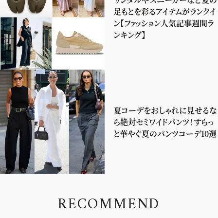
足もとを彩るアイテムがランクイ
ン【ファッション人気記事週間ラ
ンキング】
夏コーデをおしゃれに見せるな
ら絶対セミワイドパンツ！すらっ
と華やぐ夏のパンツコーデ10選
R
E
C
O
M
M
E
N
D