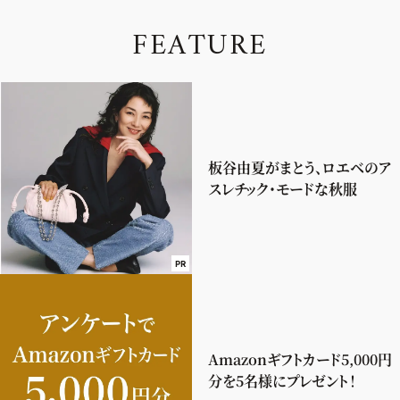
F
E
A
T
U
R
E
板谷由夏がまとう、ロエベのア
スレチック・モードな秋服
PR
Amazonギフトカード5,000円
分を5名様にプレゼント！