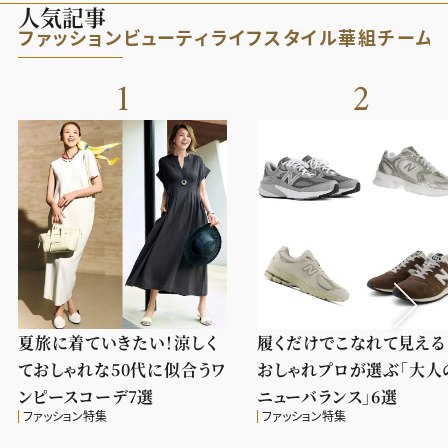
人気記事
ファッション
ビューティ
ライフスタイル
華組
チーム
1
2
夏旅に着ていきたい！涼しく
履くだけでこなれて見える
ておしゃれな50代に似合うワ
おしゃれプロが選ぶ「大人
ンピースコーデ7選
ニューバランス」6選
ファッション特集
ファッション特集