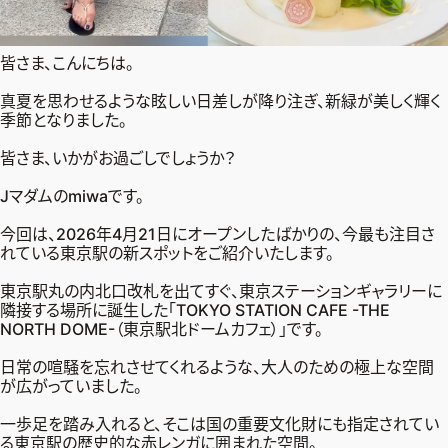
ファッション、ライフスタイル、
そしてエクラの美意識を、SNSで発信しています。
皆さま、こんにちは。
真夏を思わせるような眩しい日差しが降り注ぎ、新緑が美しく輝く
季節となりました。
JOIN US
皆さま、いかがお過ごしでしょうか？
Jマダムのmiwaです。
編集部から届くメールマガジン、
会員限定プレゼントや特別イベントへの応募など
今回は、2026年4月21日にオープンしたばかりの、今最も注目さ
れている東京駅の新スポットをご紹介いたします。
特典が満載！
東京駅丸の内北口改札を出てすぐ、東京ステーションギャラリーに
隣接する場所に誕生した「TOKYO STATION CAFE -THE
新規会員登録はこちら
NORTH DOME-（東京駅北ドームカフェ）」です。
日常の喧騒を忘れさせてくれるような、大人のための極上な空間
が広がっていました。
一歩足を踏み入れると、そこは国の重要文化財にも指定されてい
る東京駅の歴史的な赤レンガに囲まれた空間。