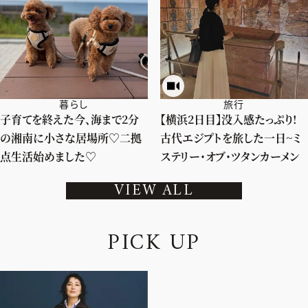
暮らし
旅行
子育てを終えた今、海まで2分
【横浜2日目】没入感たっぷり!
の湘南に小さな居場所♡二拠
古代エジプトを旅した一日~ミ
点生活始めました♡
ステリー・オブ・ツタンカーメン
VIEW ALL
P
I
C
K
U
P