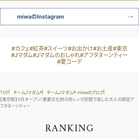
miwaのInstagram
#カフェ
#紅茶
#スイーツ
#お出かけ
#お土産
#東京
#Jマダム
#Jマダムのおしゃれ
#アフタヌーンティー
#夏コーデ
TOP
チームJマダム®︎
チームJマダム®︎ miwaのブログ
【東京駅】4月オープン！重要文化財の赤レンガ空間で楽しむ大人の限定ア
フタヌーンティー
R
A
N
K
I
N
G