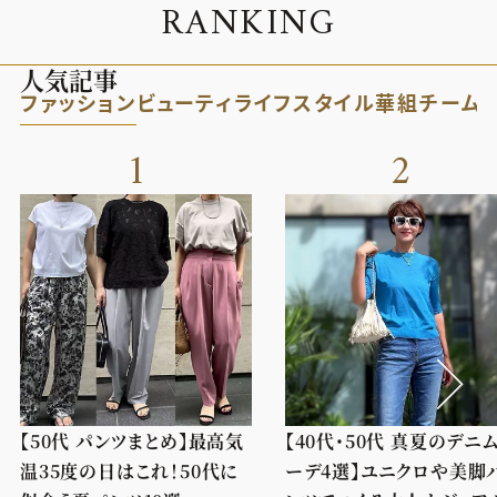
R
A
N
K
I
N
G
人気記事
ファッション
ビューティ
ライフスタイル
華組
チーム
1
2
【50代 パンツまとめ】最高気
【40代・50代 真夏のデニ
温35度の日はこれ！50代に
ーデ4選】ユニクロや美脚