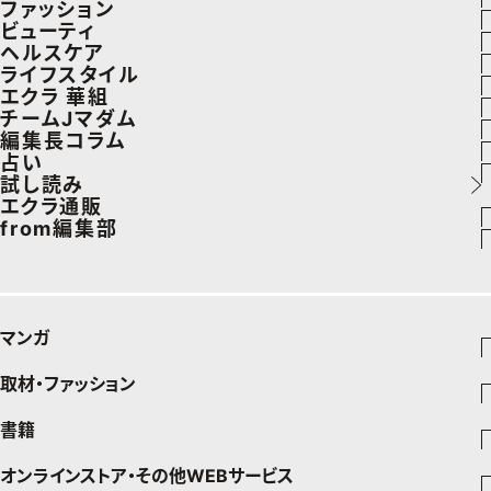
ファッション
ラグジュアリーTOPICS
ビューティ
ファッションTOPICS
ヘルスケア
NEOエグゼスタイル
ヘアスタイル・ヘアケア
ライフスタイル
8月の毎日コーデ
ヘルスケアTOPICS
エクラ 華組
エイジングケア
車・家電
チームJマダム
50代なに着てる？
更年期
エクラ 華組メンバー一覧
編集長コラム
メイク
ゴルフ
ファッション
占い
ファッション特集
ストレッチ・エクササイズ
エクラ 華組ランキング
あら、素敵☆ 手帖
試し読み
50代ベストコスメ
住まい
ビューティ
イヴルルド遙華の12星座占い
エクラ通販
ダイエット
from編集部
旅行＆グルメ
旅行
スペシャル占い
エクラプレミアムNEWS
50代健康のお悩み
インフォメーション
カルチャー
お出かけ
通販ランキング
プレゼント
50代のお悩み
グルメ
デジタルカタログ
マンガ
暮らし
エクラプレミアム通販
取材・ファッション
少年マンガ
インテリア
週刊少年ジャンプ
書籍
ファッション・美容
料理
青年マンガ
ジャンプSQ
Seventeen
少年ジャンプ+
オンラインストア・その他WEBサービス
チームJマダムメンバー一覧
文芸・文庫・総合
芸能・情報・スポーツ
少女マンガ
Vジャンプ