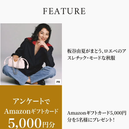
F
E
A
T
U
R
E
板谷由夏がまとう、ロエベのア
スレチック・モードな秋服
PR
Amazonギフトカード5,000円
分を5名様にプレゼント！