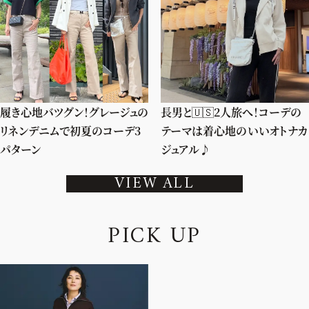
履き心地バツグン！グレージュの
長男と🇺🇸2人旅へ！コーデの
リネンデニムで初夏のコーデ3
テーマは着心地のいいオトナカ
パターン
ジュアル♪
VIEW ALL
P
I
C
K
U
P