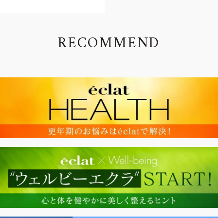
R
E
C
O
M
M
E
N
D