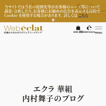
当サイトでは当社の提携先等がお客様のニーズ等について
調査・分析したり、お客様にお勧めの広告を表示する目的で
éclat 通販
éclat luxury
MEN
Cookie を使用する場合があります。 詳しくは
こちら
検
éclat 通販
éclat luxury
MENU
éclatラグジュアリー
ファッション
ラグジュアリーTOPICS
NEOエグゼスタイル
ビューティ
ファッションTOPICS
8月の毎日コーデ
ヘルスケア
ヘアスタイル・ヘアケア
エクラ 華組
50代なに着てる？
エイジングケア
ライフスタイル
ヘルスケアTOPICS
内村舞子のブログ
ファッション特集
メイク
更年期