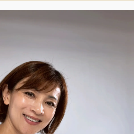
デジタル版
購入
SHOPPING
エクラプレミアム通販
売れ筋ランキング
エクラ掲載品
エクラ限定アイテム
イーバイエクラ
FOLLOW US