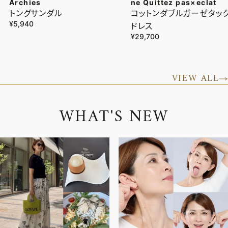
Archies
ne Quittez pas×eclat
トングサンダル
コットンダブルガーゼタッ
¥5,940
ドレス
¥29,700
VIEW ALL
W
H
A
T
'
S
N
E
W