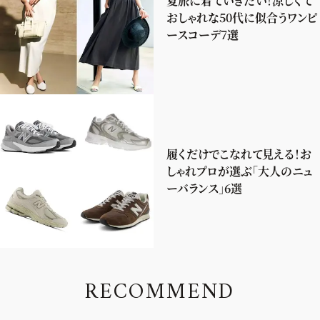
夏旅に着ていきたい！涼しくて
おしゃれな50代に似合うワンピ
ースコーデ7選
履くだけでこなれて見える！お
しゃれプロが選ぶ「大人のニュ
ーバランス」6選
R
E
C
O
M
M
E
N
D