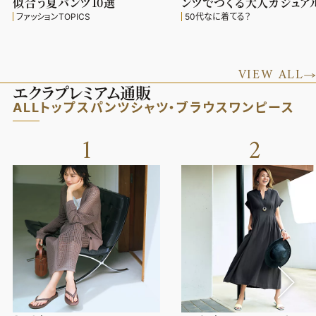
似合う夏パンツ10選
ンツでつくる大人カジュア
ファッションTOPICS
50代なに着てる？
VIEW ALL
エクラプレミアム通販
ALL
トップス
パンツ
シャツ・ブラウス
ワンピース
1
2