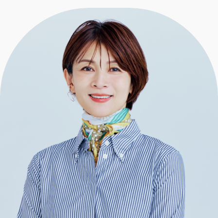
エクラ 華組
車・家電
50代ベストコスメ
ストレッチ・エクササイズ
ゴルフ
チームJマダム
エクラ 華組メンバー一覧
ダイエット
住まい
エクラ 華組ランキング
編集長コラム
チームJマダムメンバー一覧
50代健康のお悩み
旅行＆グルメ
チームJマダムランキング
占い
あら、素敵☆ 手帖
カルチャー
チームJマダム特集
試し読み
イヴルルド遙華の12星座占い
50代のお悩み
スペシャル占い
エクラ通販
from編集部
エクラプレミアムNEWS
通販ランキング
インフォメーション
MAGAZINE
デジタルカタログ
プレゼント
エクラプレミアム通販