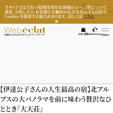
当サイトでは当社の提携先等がお客様のニーズ等について
調査・分析したり、お客様にお勧めの広告を表示する目的で
éclat 通販
éclat luxury
MEN
Cookie を使用する場合があります。 詳しくは
こちら
検
éclat 通販
éclat luxury
MENU
éclatラグジュアリー
ファッション
ラグジュアリーTOPICS
NEOエグゼスタイル
ビューティ
ファッションTOPICS
【伊達公子さんの人生最高の宿】北アル
8月の毎日コーデ
ヘルスケア
ヘアスタイル・ヘアケア
プスの大パノラマを前に味わう贅沢なひ
50代なに着てる？
エイジングケア
ライフスタイル
ヘルスケアTOPICS
ととき『大天荘』
ファッション特集
メイク
更年期