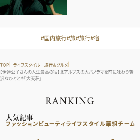
#国内旅行
#旅
#旅行
#宿
TOP
ライフスタイル
旅行＆グルメ
【伊達公子さんの人生最高の宿】北アルプスの大パノラマを前に味わう贅
沢なひととき『大天荘』
R
A
N
K
I
N
G
人気記事
ファッション
ビューティ
ライフスタイル
華組
チーム