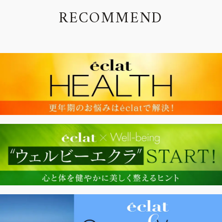
R
E
C
O
M
M
E
N
D