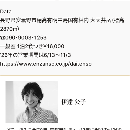
Data
長野県安曇野市穂高有明中房国有林内 大天井岳（標高
2870m）
☎090・9003・1253
一般室 1泊2食つき￥16,000
’26年の営業期間は6/13～11/3
https://www.enzanso.co.jp/daitenso
伊達 公子
だて きみこ●’70年、京都府生まれ。’17年に現役を引退後、