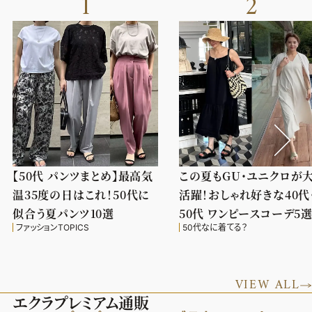
1
2
【50代 パンツまとめ】最高気
この夏もGU・ユニクロが
温35度の日はこれ！50代に
活躍！おしゃれ好きな40代
似合う夏パンツ10選
50代 ワンピースコーデ5
ファッションTOPICS
50代なに着てる？
VIEW ALL
エクラプレミアム通販