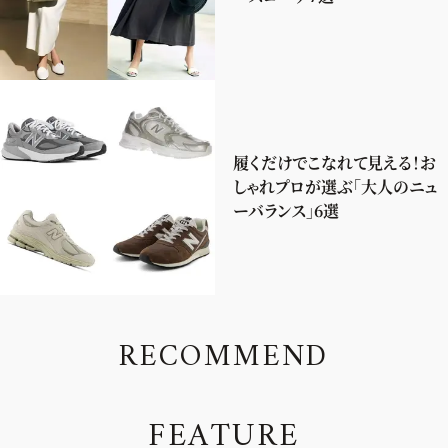
履くだけでこなれて見える！お
しゃれプロが選ぶ「大人のニュ
ーバランス」6選
R
E
C
O
M
M
E
N
D
F
E
A
T
U
R
E