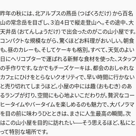
ファッション、ライフスタイル、
そしてエクラの美意識を、SNSで発信しています。
昨年の秋には、北アルプスの燕岳（つばくろだけ）から百名
山の常念岳を目ざし、３泊４日で縦走登山へ。その途中、大
天井岳（おてんしょうだけ）で出会ったのがこの山小屋です。
コンパクトな規模ながら、驚くほどお料理がおいしい。朝食
JOIN US
も、昼のカレーも、そしてケーキも格別。すべて、天気のよい
日にヘリコプターで運ばれる新鮮な食材を使った、スタッフ
編集部から届くメールマガジン、
の手作りです。なかでもチーズケーキは、都会のおしゃれな
会員限定プレゼントや特別イベントへの応募など
カフェにひけをとらないクオリティで、早い時間に行かない
特典が満載！
と売り切れてしまうほど。小屋の中には趣（おもむき）のあ
新規会員登録はこちら
るランプが灯り、空間にも心地よいこだわりが。贅沢なコー
ヒータイムやバータイムを楽しめるのも魅力で、大パノラマ
を目の前に味わうひとときは、まさに人生最高の瞬間。次
はこの山小屋を目的に訪れたい──そう思えるほど、私にと
って特別な場所です。