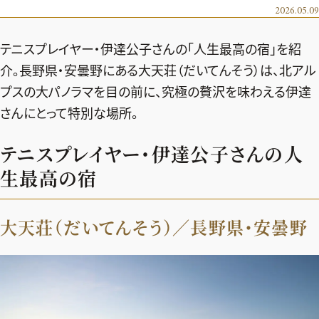
エクラ 華組
車・家電
2026.05.09
50代ベストコスメ
ストレッチ・エクササイズ
ゴルフ
チームJマダム
エクラ 華組メンバー一覧
テニスプレイヤー・伊達公子さんの「人生最高の宿」を紹
ダイエット
住まい
エクラ 華組ランキング
編集長コラム
チームJマダムメンバー一覧
介。長野県・安曇野にある大天荘（だいてんそう）は、北アル
50代健康のお悩み
旅行＆グルメ
プスの大パノラマを目の前に、究極の贅沢を味わえる伊達
チームJマダムランキング
占い
あら、素敵☆ 手帖
カルチャー
さんにとって特別な場所。
チームJマダム特集
試し読み
イヴルルド遙華の12星座占い
50代のお悩み
テニスプレイヤー・伊達公子さんの人
スペシャル占い
エクラ通販
生最高の宿
from編集部
エクラプレミアムNEWS
大天荘（だいてんそう）／長野県・安曇野
通販ランキング
インフォメーション
MAGAZINE
デジタルカタログ
プレゼント
エクラプレミアム通販