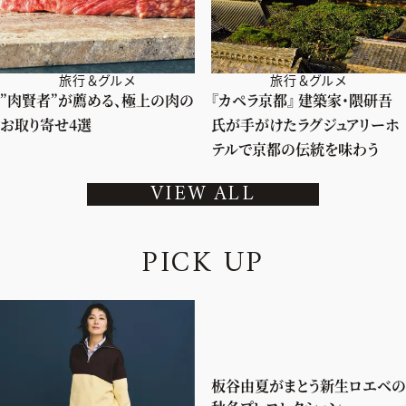
旅行＆グルメ
旅行＆グルメ
”肉賢者”が薦める、極上の肉の
『カペラ京都』 建築家・隈研吾
お取り寄せ4選
氏が手がけたラグジュアリーホ
テルで京都の伝統を味わう
VIEW ALL
P
I
C
K
U
P
板谷由夏がまとう新生ロエベの