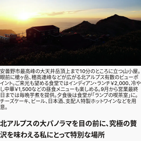
安曇野市最高峰の大天井岳頂上まで10分のところに立つ山小屋。
眼前に槍ヶ岳、穂高連峰などが広がる北アルプス有数のビューポ
イント。ご来光も望める食堂ではインディアン・ランチ￥2,000、冷や
し中華￥1,500などの昼食メニューも楽しめる。9月から営業最終
日までは毎晩芋煮を提供。夕食後は食堂が「ランプの喫茶室」に。
チーズケーキ、ビール、日本酒、支配人特製ホットワインなどを用
意。
2026年9月号
北アルプスの大パノラマを目の前に、究極の贅
最新号試し読み
沢を味わえる私にとって特別な場所
定期購読