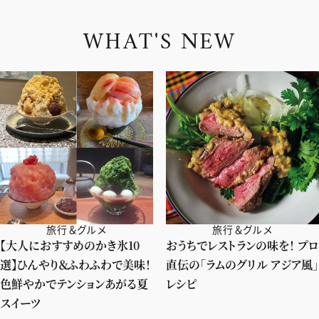
W
H
A
T
'
S
N
E
W
旅行＆グルメ
旅行＆グルメ
【大人におすすめのかき氷10
おうちでレストランの味を！ プロ
選】ひんやり＆ふわふわで美味！
直伝の「ラムのグリル アジア風」
色鮮やかでテンションあがる夏
レシピ
スイーツ