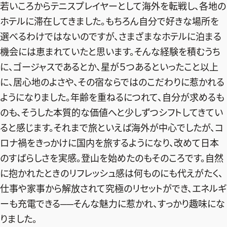
若いころからテニスプレイヤーとして海外を転戦し、各地の
デジタル版
ホテルに滞在してきました。もちろん自分で好きな場所を
購入
選べるわけではないのですが、さまざまなホテルに泊まる
機会には恵まれていたと思います。そんな経験を積むうち
に、ゴージャスであるとか、星が５つあるといったこと以上
SHOPPING
に、居心地のよさや、その宿ならではのこだわりに惹かれる
エクラプレミアム通販
ようになりました。年齢を重ねるにつれて、自分が求めるも
売れ筋ランキング
のも、そうした本質的な価値へと少しずつシフトしてきてい
ると感じます。それまで旅といえば海外が中心でしたが、コ
エクラ掲載品
ロナ禍をきっかけに国内を旅するようになり、改めて日本
エクラ限定アイテム
のすばらしさを実感。登山を始めたのもそのころです。自然
イーバイエクラ
に抱かれたときのリフレッシュ感は何ものにも代えがたく、
仕事や家事から解放されて究極のリセットができ、エネルギ
FOLLOW US
ーも充電できる──そんな魅力に惹かれ、すっかり趣味にな
りました。