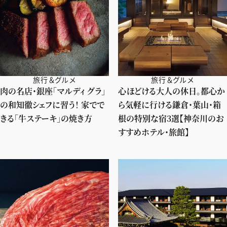
旅行＆グルメ
旅行＆グルメ
肉の名店・銀座「マルディ グラ」
心ほどける大人の休日。都心か
の和知徹シェフに習う！ 家でで
ら気軽に行ける鎌倉・葉山・箱
きる「牛ステーキ」の焼き方
根の特別な宿3選【神奈川のお
すすめホテル・旅館】