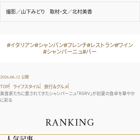
撮影／山下みどり 取材・文／北村美香
#イタリアン
#シャンパン
#フレンチ
#レストラン
#ワイン
#シャンパーニュ
#バー
2026.06.12
公開
TOP
ライフスタイル
旅行＆グルメ
美食家たちに愛されてきたシャンパーニュ「RSRV」が初夏の食卓を華やか
に彩る
R
A
N
K
I
N
G
人気記事