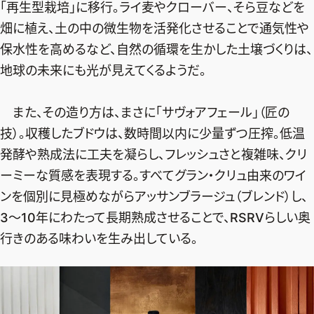
「再生型栽培」に移行。ライ麦やクローバー、そら豆などを
畑に植え、土の中の微生物を活発化させることで通気性や
保水性を高めるなど、自然の循環を生かした土壌づくりは、
地球の未来にも光が見えてくるようだ。
また、その造り方は、まさに「サヴォアフェール」（匠の
技）。収穫したブドウは、数時間以内に少量ずつ圧搾。低温
発酵や熟成法に工夫を凝らし、フレッシュさと複雑味、クリ
ーミーな質感を表現する。すべてグラン・クリュ由来のワイ
ンを個別に見極めながらアッサンブラージュ（ブレンド）し、
3〜10年にわたって長期熟成させることで、RSRVらしい奥
行きのある味わいを生み出している。