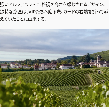
ファッション、ライフスタイル、
強いアルファベットに、格調の高さを感じさせるデザイン。
そしてエクラの美意識を、SNSで発信しています。
独特な意匠は、VIPたちへ贈る際、カードの右端を折って添
えていたことに由来する。
JOIN US
編集部から届くメールマガジン、
会員限定プレゼントや特別イベントへの応募など
特典が満載！
新規会員登録はこちら