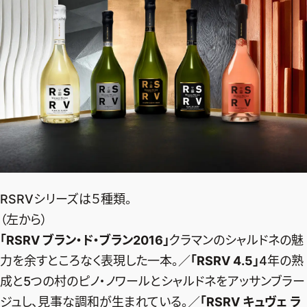
RSRVシリーズは５種類。
（左から）
「RSRV ブラン・ド・ブラン2016」
クラマンのシャルドネの魅
力を余すところなく表現した一本。／
「RSRV 4.5」
4年の熟
成と5つの村のピノ・ノワールとシャルドネをアッサンブラー
ジュし、見事な調和が生まれている。／
「RSRV キュヴェ ラ