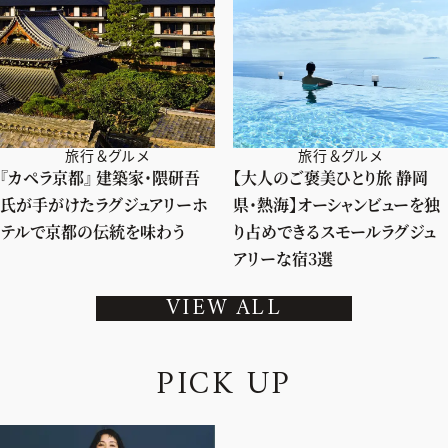
旅行＆グルメ
旅行＆グルメ
『カペラ京都』 建築家・隈研吾
【大人のご褒美ひとり旅 静岡
氏が手がけたラグジュアリーホ
県・熱海】オーシャンビューを独
テルで京都の伝統を味わう
り占めできるスモールラグジュ
アリーな宿3選
VIEW ALL
P
I
C
K
U
P