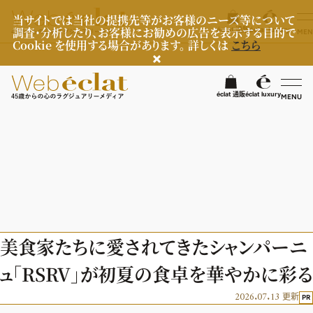
当サイトでは当社の提携先等がお客様のニーズ等について
調査・分析したり、お客様にお勧めの広告を表示する目的で
éclat 通販
éclat luxury
MEN
Cookie を使用する場合があります。 詳しくは
こちら
検
éclat 通販
éclat luxury
MENU
éclatラグジュアリー
ファッション
ラグジュアリーTOPICS
NEOエグゼスタイル
ビューティ
ファッションTOPICS
美食家たちに愛されてきたシャンパーニ
8月の毎日コーデ
ヘルスケア
ヘアスタイル・ヘアケア
ュ「RSRV」が初夏の食卓を華やかに彩る
50代なに着てる？
エイジングケア
ライフスタイル
ヘルスケアTOPICS
2026.07.13
ファッション特集
更新
PR
メイク
更年期