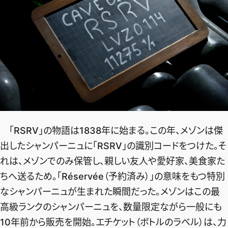
デジタル版
購入
SHOPPING
エクラプレミアム通販
売れ筋ランキング
エクラ掲載品
「RSRV」の物語は1838年に始まる。この年、メゾンは傑
出したシャンパーニュに「RSRV」の識別コードをつけた。そ
エクラ限定アイテム
れは、メゾンでのみ保管し、親しい友人や愛好家、美食家た
イーバイエクラ
ちへ送るため。「Réservée（予約済み）」の意味をもつ特別
なシャンパーニュが生まれた瞬間だった。メゾンはこの最
FOLLOW US
高級ランクのシャンパーニュを、数量限定ながら一般にも
10年前から販売を開始。エチケット（ボトルのラベル）は、力