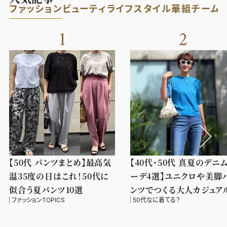
ファッション
ビューティ
ライフスタイル
華組
チーム
1
2
【50代 パンツまとめ】最高気
【40代・50代 真夏のデニ
温35度の日はこれ！50代に
ーデ4選】ユニクロや美脚
似合う夏パンツ10選
ンツでつくる大人カジュア
ファッションTOPICS
50代なに着てる？