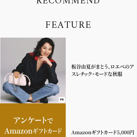
R
E
C
O
M
M
E
N
D
F
E
A
T
U
R
E
板谷由夏がまとう、ロエベのア
スレチック・モードな秋服
PR
Amazonギフトカード5,000円