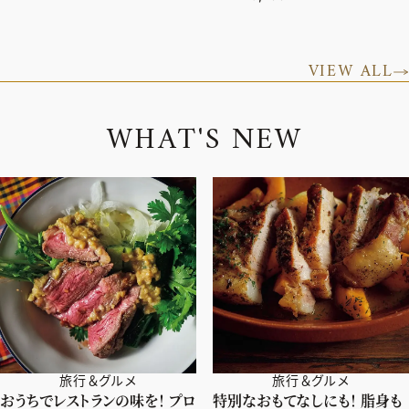
VIEW ALL
W
H
A
T
'
S
N
E
W
旅行＆グルメ
旅行＆グルメ
おうちでレストランの味を！ プロ
特別なおもてなしにも！ 脂身も