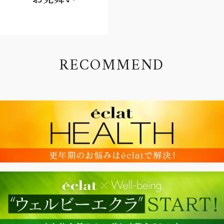
R
E
C
O
M
M
E
N
D