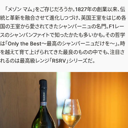
エクラ 華組
車・家電
50代ベストコスメ
ストレッチ・エクササイズ
「メゾン マム」をご存じだろうか。1827年の創業以来、伝
ゴルフ
チームJマダム
エクラ 華組メンバー一覧
統と革新を融合させて進化しつづけ、英国王室をはじめ各
ダイエット
住まい
エクラ 華組ランキング
国の王室から愛されてきたシャンパーニュの名門。F1レー
編集長コラム
チームJマダムメンバー一覧
50代健康のお悩み
旅行＆グルメ
スのシャンパンファイトで知ったかたも多いかも。その哲学
チームJマダムランキング
占い
あら、素敵☆ 手帖
は「Only the Best～最高のシャンパーニュだけを～」。時
カルチャー
チームJマダム特集
を越えて育て上げられてきた最良のものの中でも、注目さ
試し読み
イヴルルド遙華の12星座占い
50代のお悩み
れるのは最高級レンジ「RSRV」シリーズだ。
スペシャル占い
エクラ通販
from編集部
エクラプレミアムNEWS
通販ランキング
インフォメーション
MAGAZINE
デジタルカタログ
プレゼント
エクラプレミアム通販