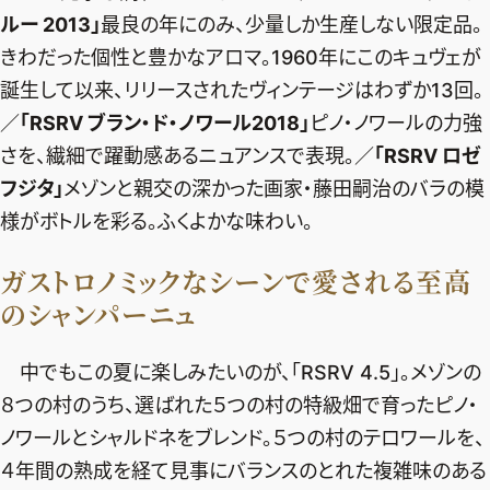
ルー 2013」
最良の年にのみ、少量しか生産しない限定品。
きわだった個性と豊かなアロマ。1960年にこのキュヴェが
誕生して以来、リリースされたヴィンテージはわずか13回。
／
「RSRV ブラン・ド・ノワール2018」
ピノ・ノワールの力強
さを、繊細で躍動感あるニュアンスで表現。／
「RSRV ロゼ
フジタ」
メゾンと親交の深かった画家・藤田嗣治のバラの模
様がボトルを彩る。ふくよかな味わい。
ガストロノミックなシーンで愛される至高
のシャンパーニュ
中でもこの夏に楽しみたいのが、「RSRV 4.5」。メゾンの
８つの村のうち、選ばれた５つの村の特級畑で育ったピノ・
ノワールとシャルドネをブレンド。５つの村のテロワールを、
４年間の熟成を経て見事にバランスのとれた複雑味のある