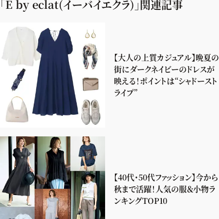
「E by eclat(イーバイエクラ)」関連記事
【大人の上質カジュアル】晩夏の
街にダークネイビーのドレスが
映える！ポイントは“シャドースト
ライプ”
【40代・50代ファッション】今から
秋まで活躍！人気の服＆小物ラ
ンキングTOP10