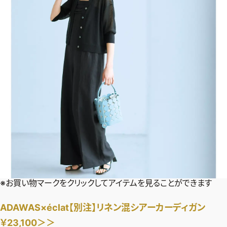
※お買い物マークをクリックしてアイテムを見ることができます
2026年9月号
ADAWAS×éclat【別注】リネン混シアーカーディガン
最新号試し読み
￥23,100＞＞
定期購読