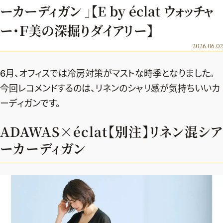
エクラ 華組
車・家電
ーカーディガン 」【E by éclat ウォッチャ
50代ベストコスメ
ストレッチ・エクササイズ
ゴルフ
チームJマダム
エクラ 華組メンバー一覧
ー・Ｆ美の深掘りダイアリー】
ダイエット
住まい
エクラ 華組ランキング
2026.06.02
編集長コラム
チームJマダムメンバー一覧
50代健康のお悩み
旅行＆グルメ
チームJマダムランキング
占い
あら、素敵☆ 手帖
6月、オフィスでは冷房対策がマストな時季となりました。
カルチャー
チームJマダム特集
今回レコメンドするのは、リネンのシャリ感が気持ちいいカ
試し読み
イヴルルド遙華の12星座占い
50代のお悩み
ーディガンです。
スペシャル占い
エクラ通販
ADAWAS×éclat【別注】リネン混シア
from編集部
エクラプレミアムNEWS
ーカーディガン
通販ランキング
インフォメーション
MAGAZINE
デジタルカタログ
プレゼント
エクラプレミアム通販