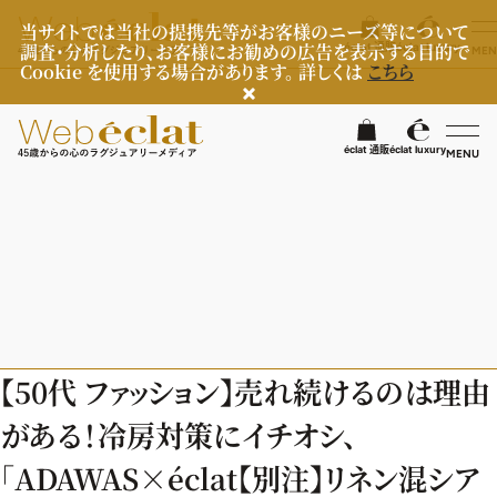
当サイトでは当社の提携先等がお客様のニーズ等について
調査・分析したり、お客様にお勧めの広告を表示する目的で
éclat 通販
éclat luxury
MEN
Cookie を使用する場合があります。 詳しくは
こちら
検
éclat 通販
éclat luxury
MENU
éclatラグジュアリー
ファッション
ラグジュアリーTOPICS
NEOエグゼスタイル
ビューティ
ファッションTOPICS
【50代 ファッション】売れ続けるのは理由
8月の毎日コーデ
ヘルスケア
ヘアスタイル・ヘアケア
がある！冷房対策にイチオシ、
50代なに着てる？
エイジングケア
ライフスタイル
ヘルスケアTOPICS
「ADAWAS×éclat【別注】リネン混シア
ファッション特集
メイク
更年期