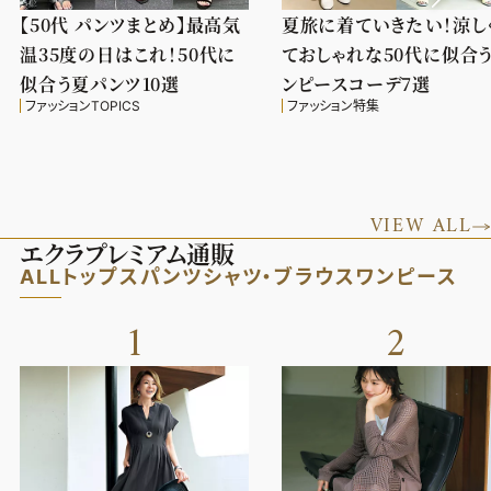
【50代 パンツまとめ】最高気
夏旅に着ていきたい！涼し
温35度の日はこれ！50代に
ておしゃれな50代に似合
似合う夏パンツ10選
ンピースコーデ7選
ファッションTOPICS
ファッション特集
VIEW ALL
エクラプレミアム通販
ALL
トップス
パンツ
シャツ・ブラウス
ワンピース
1
2