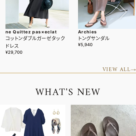
ne Quittez pas×eclat
Archies
コットンダブルガーゼタック
トングサンダル
¥5,940
ドレス
¥29,700
VIEW ALL
W
H
A
T
'
S
N
E
W