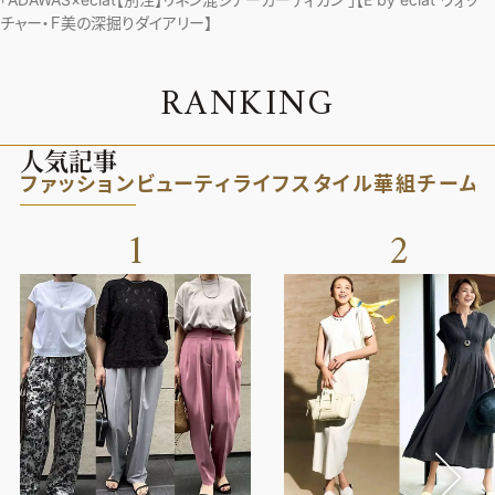
チャー・Ｆ美の深掘りダイアリー】
R
A
N
K
I
N
G
人気記事
ファッション
ビューティ
ライフスタイル
華組
チーム
1
2