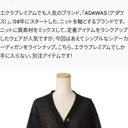
デジタル版
エクラプレミアムでも人気のブランド、「ADAWAS（アダワ
購入
ス）」。’08年にスタートした、ニットを軸とするブランドです。
ニットに異素材をミックスして、定番アイテムをランクアップ
SHOPPING
したウェアが人気ですが、今回はあえてシンプルなシアーカ
ーディガンをラインナップ。こちら、エクラプレミアムでしか
エクラプレミアム通販
手に入らない、別注アイテムです！
売れ筋ランキング
エクラ掲載品
エクラ限定アイテム
イーバイエクラ
FOLLOW US