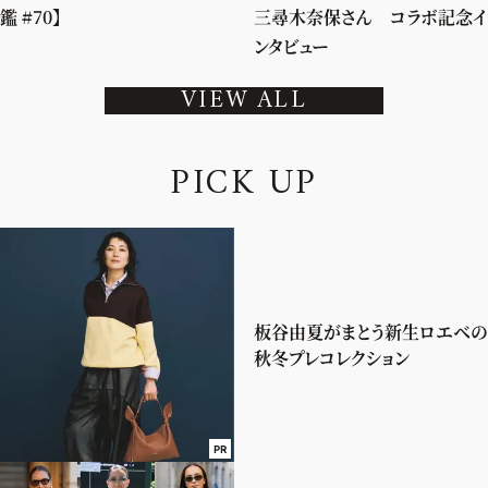
鑑 #70】
三尋木奈保さん コラボ記念イ
ンタビュー
VIEW ALL
P
I
C
K
U
P
板谷由夏がまとう新生ロエベの
秋冬プレコレクション
PR