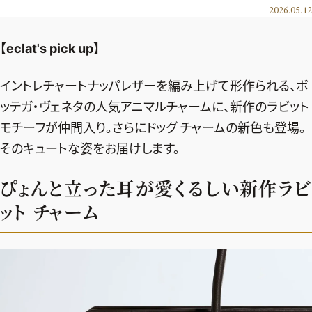
エクラ 華組
車・家電
2026.05.12
50代ベストコスメ
ストレッチ・エクササイズ
ゴルフ
チームJマダム
エクラ 華組メンバー一覧
【eclat's pick up】
ダイエット
住まい
エクラ 華組ランキング
編集長コラム
チームJマダムメンバー一覧
50代健康のお悩み
旅行＆グルメ
イントレチャートナッパレザーを編み上げて形作られる、ボ
チームJマダムランキング
占い
あら、素敵☆ 手帖
ッテガ・ヴェネタの人気アニマルチャームに、新作のラビット
カルチャー
チームJマダム特集
モチーフが仲間入り。さらにドッグ チャームの新色も登場。
試し読み
イヴルルド遙華の12星座占い
50代のお悩み
そのキュートな姿をお届けします。
スペシャル占い
エクラ通販
ぴょんと立った耳が愛くるしい新作ラビ
from編集部
エクラプレミアムNEWS
ット チャーム
通販ランキング
インフォメーション
MAGAZINE
デジタルカタログ
プレゼント
エクラプレミアム通販