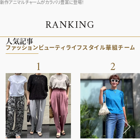
新作アニマルチャームがカラバリ豊富に登場！
R
A
N
K
I
N
G
人気記事
ファッション
ビューティ
ライフスタイル
華組
チーム
1
2