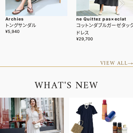
Archies
ne Quittez pas×eclat
トングサンダル
コットンダブルガーゼタッ
¥5,940
ドレス
¥29,700
VIEW ALL
W
H
A
T
'
S
N
E
W