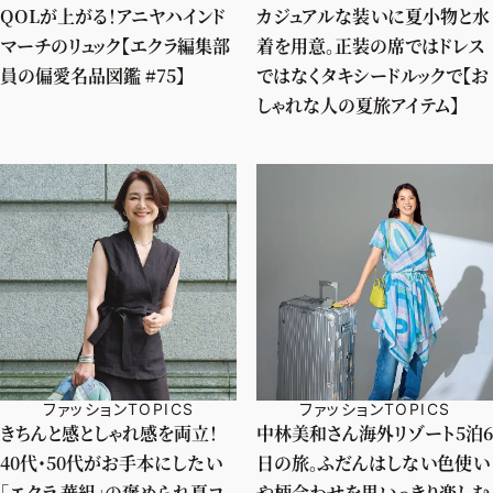
QOLが上がる！アニヤハインド
カジュアルな装いに夏小物と水
マーチのリュック【エクラ編集部
着を用意。正装の席ではドレス
員の偏愛名品図鑑 #75】
ではなくタキシードルックで【お
しゃれな人の夏旅アイテム】
ファッションTOPICS
ファッションTOPICS
きちんと感としゃれ感を両立！
中林美和さん海外リゾート5泊6
40代・50代がお手本にしたい
日の旅。ふだんはしない色使い
「エクラ 華組」の褒められ夏コ
や柄合わせを思いっきり楽しむ