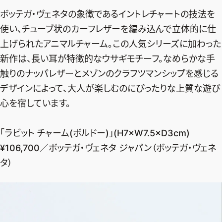
ボッテガ・ヴェネタの象徴であるイントレチャートの技法を
デジタル版
使い、チューブ状のカーフレザーを編み込んで立体的に仕
購入
上げられたアニマルチャーム。この人気シリーズに加わった
新作は、長い耳が特徴的なウサギモチーフ。なめらかな手
SHOPPING
触りのナッパレザーとメゾンのクラフツマンシップを感じる
デザインによって、大人が楽しむのにぴったりな上質な遊び
エクラプレミアム通販
心を宿しています。
売れ筋ランキング
エクラ掲載品
「ラビット チャーム(ボルドー)」(H7×W7.5×D3cm)
エクラ限定アイテム
¥106,700／ボッテガ・ヴェネタ ジャパン（ボッテガ・ヴェネ
イーバイエクラ
タ）
FOLLOW US