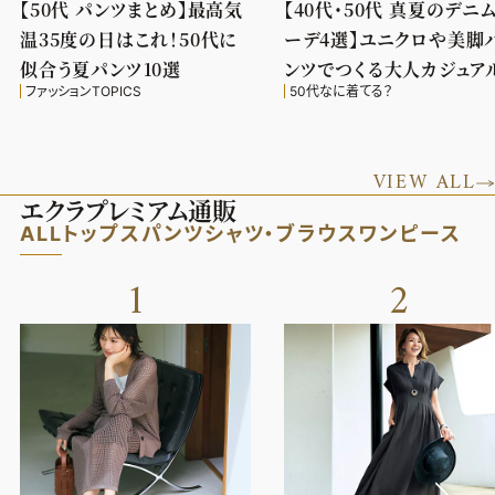
【50代 パンツまとめ】最高気
【40代・50代 真夏のデニ
温35度の日はこれ！50代に
ーデ4選】ユニクロや美脚
似合う夏パンツ10選
ンツでつくる大人カジュア
ファッションTOPICS
50代なに着てる？
VIEW ALL
エクラプレミアム通販
ALL
トップス
パンツ
シャツ・ブラウス
ワンピース
1
2