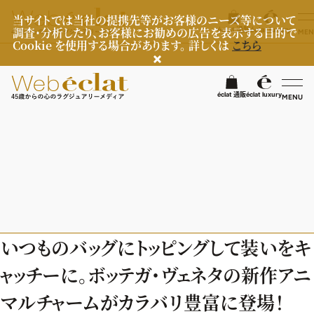
当サイトでは当社の提携先等がお客様のニーズ等について
調査・分析したり、お客様にお勧めの広告を表示する目的で
éclat 通販
éclat luxury
MEN
Cookie を使用する場合があります。 詳しくは
こちら
検
éclat 通販
éclat luxury
MENU
éclatラグジュアリー
ファッション
ラグジュアリーTOPICS
NEOエグゼスタイル
ビューティ
ファッションTOPICS
いつものバッグにトッピングして装いをキ
8月の毎日コーデ
ヘルスケア
ヘアスタイル・ヘアケア
ャッチーに。ボッテガ・ヴェネタの新作アニ
50代なに着てる？
エイジングケア
ライフスタイル
ヘルスケアTOPICS
マルチャームがカラバリ豊富に登場！
ファッション特集
メイク
更年期