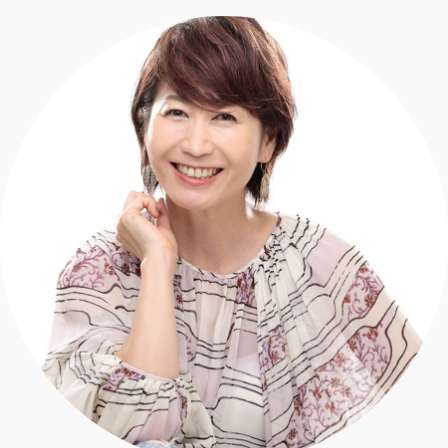
エクラ 華組
車・家電
50代ベストコスメ
ストレッチ・エクササイズ
ゴルフ
チームJマダム
エクラ 華組メンバー一覧
ダイエット
住まい
エクラ 華組ランキング
編集長コラム
チームJマダムメンバー一覧
50代健康のお悩み
旅行＆グルメ
チームJマダムランキング
占い
あら、素敵☆ 手帖
カルチャー
チームJマダム特集
試し読み
イヴルルド遙華の12星座占い
50代のお悩み
スペシャル占い
エクラ通販
from編集部
エクラプレミアムNEWS
通販ランキング
インフォメーション
MAGAZINE
デジタルカタログ
プレゼント
エクラプレミアム通販