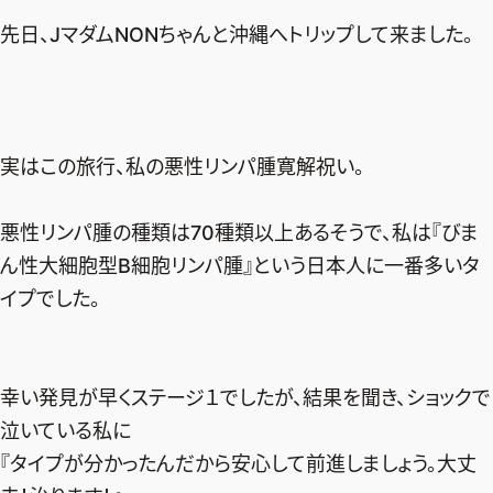
先日、JマダムNONちゃんと沖縄へトリップして来ました。
デジタル版
購入
SHOPPING
実はこの旅行、私の悪性リンパ腫寛解祝い。
エクラプレミアム通販
悪性リンパ腫の種類は70種類以上あるそうで、私は『びま
売れ筋ランキング
ん性大細胞型B細胞リンパ腫』という日本人に一番多いタ
エクラ掲載品
イプでした。
エクラ限定アイテム
イーバイエクラ
幸い発見が早くステージ１でしたが、結果を聞き、ショックで
FOLLOW US
泣いている私に
『タイプが分かったんだから安心して前進しましょう。大丈