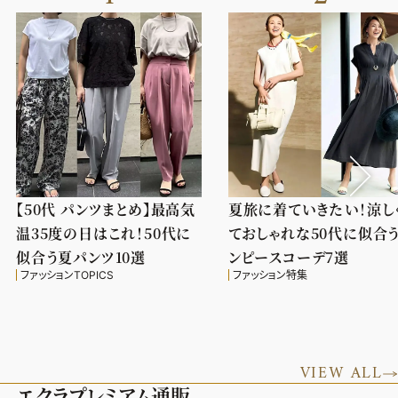
【50代 パンツまとめ】最高気
夏旅に着ていきたい！涼し
温35度の日はこれ！50代に
ておしゃれな50代に似合
似合う夏パンツ10選
ンピースコーデ7選
ファッションTOPICS
ファッション特集
VIEW ALL
エクラプレミアム通販