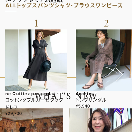
ALL
トップス
パンツ
シャツ・ブラウス
ワンピース
1
2
VIEW ALL
W
H
A
T
'
S
N
E
W
ne Quittez pas×eclat
Archies
コットンダブルガーゼタック
トングサンダル
¥5,940
ドレス
¥29,700