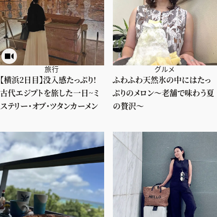
旅行
グルメ
【横浜2日目】没入感たっぷり!
ふわふわ天然氷の中にはたっ
古代エジプトを旅した一日~ミ
ぷりのメロン〜老舗で味わう夏
ステリー・オブ・ツタンカーメン
の贅沢〜