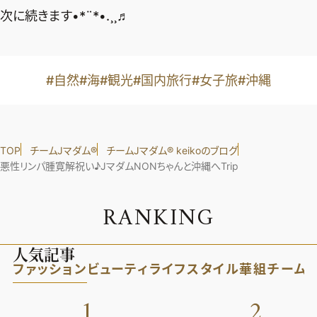
次に続きます•*¨*•.¸¸♬
#自然
#海
#観光
#国内旅行
#女子旅
#沖縄
TOP
チームJマダム®︎
チームJマダム®︎ keikoのブログ
悪性リンパ腫寛解祝い♪JマダムNONちゃんと沖縄へTrip
R
A
N
K
I
N
G
人気記事
ファッション
ビューティ
ライフスタイル
華組
チーム
1
2