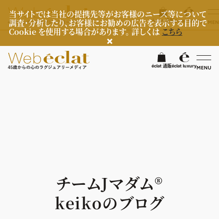
当サイトでは当社の提携先等がお客様のニーズ等について
調査・分析したり、お客様にお勧めの広告を表示する目的で
éclat 通販
éclat luxury
MEN
Cookie を使用する場合があります。 詳しくは
こちら
検
éclat 通販
éclat luxury
MENU
éclatラグジュアリー
ファッション
ラグジュアリーTOPICS
NEOエグゼスタイル
ビューティ
ファッションTOPICS
8月の毎日コーデ
ヘルスケア
ヘアスタイル・ヘアケア
チームJマダム®︎
50代なに着てる？
エイジングケア
ライフスタイル
ヘルスケアTOPICS
keikoのブログ
ファッション特集
メイク
更年期