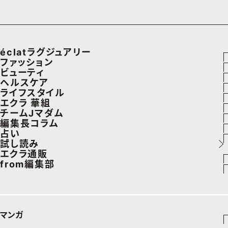
éclatラグジュアリー
ファッション
ラグジュアリーTOPICS
ビューティ
ファッションTOPICS
ヘルスケア
NEOエグゼスタイル
ヘアスタイル・ヘアケア
ライフスタイル
8月の毎日コーデ
ヘルスケアTOPICS
エクラ 華組
エイジングケア
車・家電
チームJマダム
50代なに着てる？
更年期
エクラ 華組メンバー一覧
編集長コラム
メイク
ゴルフ
ファッション
占い
ファッション特集
ストレッチ・エクササイズ
エクラ 華組ランキング
あら、素敵☆ 手帖
試し読み
50代ベストコスメ
住まい
ビューティ
イヴルルド遙華の12星座占い
エクラ通販
ダイエット
from編集部
旅行＆グルメ
旅行
スペシャル占い
エクラプレミアムNEWS
50代健康のお悩み
インフォメーション
カルチャー
お出かけ
通販ランキング
プレゼント
50代のお悩み
グルメ
デジタルカタログ
マンガ
暮らし