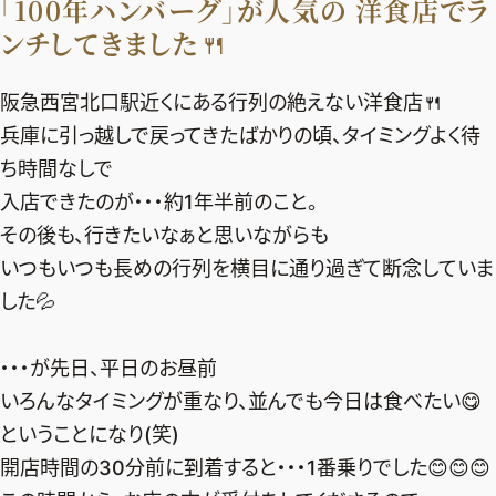
「100年ハンバーグ」が人気の 洋食店でラ
ファッション、ライフスタイル、
そしてエクラの美意識を、SNSで発信しています。
ンチしてきました🍴
阪急西宮北口駅近くにある行列の絶えない洋食店🍴
兵庫に引っ越しで戻ってきたばかりの頃、タイミングよく待
JOIN US
ち時間なしで
入店できたのが・・・約1年半前のこと。
編集部から届くメールマガジン、
その後も、行きたいなぁと思いながらも
会員限定プレゼントや特別イベントへの応募など
いつもいつも長めの行列を横目に通り過ぎて断念していま
特典が満載！
した💦
新規会員登録はこちら
・・・が先日、平日のお昼前
いろんなタイミングが重なり、並んでも今日は食べたい😋
ということになり(笑)
開店時間の30分前に到着すると・・・1番乗りでした😊😊😊