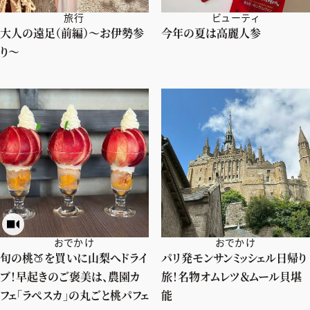
旅行
ビューティ
大人の遠足（前編）〜お伊勢参
今年の夏は高麗人参
り〜
おでかけ
おでかけ
旬の桃🍑を買いに山梨へドライ
パリ発モンサンミッシェル日帰り
ブ！早起きのご褒美は、農園カ
旅！名物オムレツ＆ムール貝堪
フェ「ラぺスカ」の丸ごと桃パフェ
能