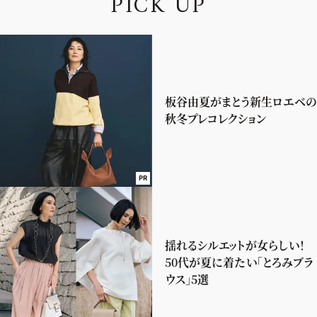
P
I
C
K
U
P
板谷由夏がまとう新生ロエベの
秋冬プレコレクション
PR
揺れるシルエットが女らしい！
50代が夏に着たい「とろみブラ
ウス」5選