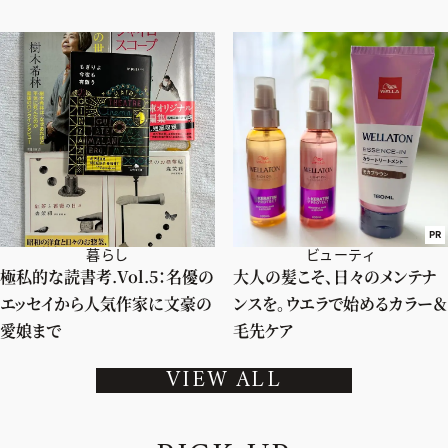
PR
暮らし
ビューティ
極私的な読書考.Vol.5：名優の
大人の髪こそ、日々のメンテナ
エッセイから人気作家に文豪の
ンスを。ウエラで始めるカラー＆
愛娘まで
毛先ケア
VIEW ALL