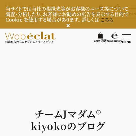
当サイトでは当社の提携先等がお客様のニーズ等について
調査・分析したり、お客様にお勧めの広告を表示する目的で
éclat 通販
éclat luxury
MEN
Cookie を使用する場合があります。 詳しくは
こちら
検
éclat 通販
éclat luxury
MENU
éclatラグジュアリー
ファッション
ラグジュアリーTOPICS
NEOエグゼスタイル
ビューティ
ファッションTOPICS
8月の毎日コーデ
ヘルスケア
ヘアスタイル・ヘアケア
チームJマダム®︎
50代なに着てる？
エイジングケア
ライフスタイル
ヘルスケアTOPICS
kiyokoのブログ
ファッション特集
メイク
更年期