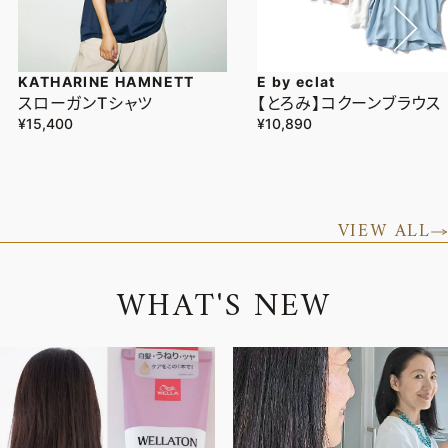
KATHARINE HAMNETT
E by eclat
スローガンTシャツ
【とろみ】コクーンブラウス
¥15,400
¥10,890
VIEW ALL
W
H
A
T
'
S
N
E
W