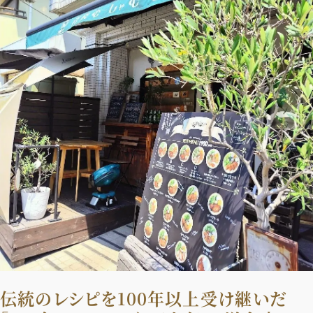
デジタル版
購入
SHOPPING
エクラプレミアム通販
売れ筋ランキング
エクラ掲載品
エクラ限定アイテム
イーバイエクラ
FOLLOW US
伝統のレシピを100年以上受け継いだ