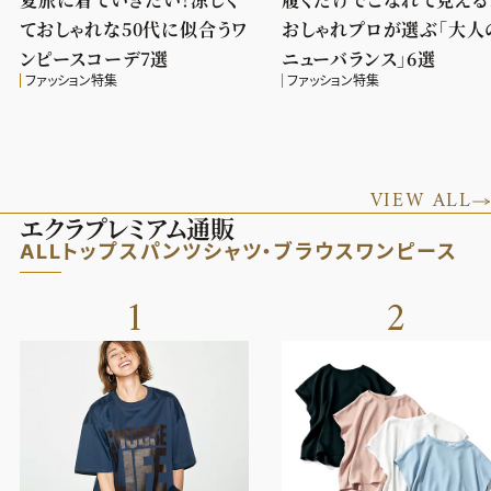
ておしゃれな50代に似合うワ
おしゃれプロが選ぶ「大人
ンピースコーデ7選
ニューバランス」6選
ファッション特集
ファッション特集
VIEW ALL
エクラプレミアム通販
ALL
トップス
パンツ
シャツ・ブラウス
ワンピース
1
2