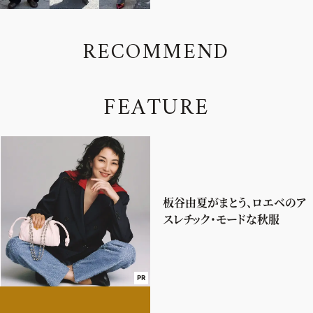
R
E
C
O
M
M
E
N
D
F
E
A
T
U
R
E
板谷由夏がまとう、ロエベのア
スレチック・モードな秋服
PR