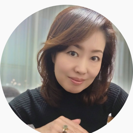
エクラ 華組
車・家電
50代ベストコスメ
ストレッチ・エクササイズ
ゴルフ
チームJマダム
エクラ 華組メンバー一覧
ダイエット
住まい
エクラ 華組ランキング
編集長コラム
チームJマダムメンバー一覧
50代健康のお悩み
旅行＆グルメ
チームJマダムランキング
占い
あら、素敵☆ 手帖
カルチャー
チームJマダム特集
試し読み
イヴルルド遙華の12星座占い
50代のお悩み
スペシャル占い
エクラ通販
from編集部
エクラプレミアムNEWS
通販ランキング
インフォメーション
MAGAZINE
デジタルカタログ
プレゼント
エクラプレミアム通販