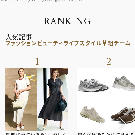
R
A
N
K
I
N
G
人気記事
ファッション
ビューティ
ライフスタイル
華組
チーム
1
2
夏旅に着ていきたい！涼しく
履くだけでこなれて見える