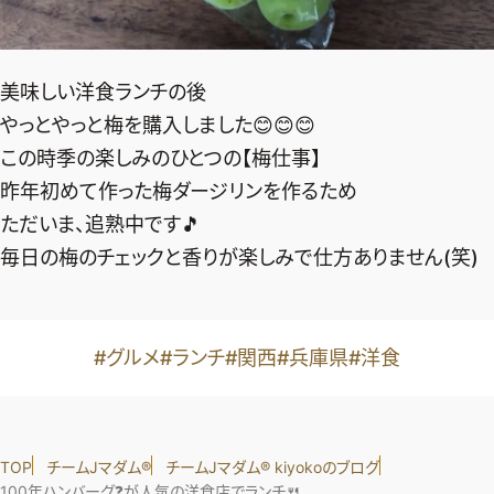
美味しい洋食ランチの後
やっとやっと梅を購入しました😊😊😊
この時季の楽しみのひとつの【梅仕事】
昨年初めて作った梅ダージリンを作るため
ただいま、追熟中です🎵
毎日の梅のチェックと香りが楽しみで仕方ありません(笑)
#グルメ
#ランチ
#関西
#兵庫県
#洋食
TOP
チームJマダム®︎
チームJマダム®︎ kiyokoのブログ
100年ハンバーグ❓が人気の洋食店でランチ🍴