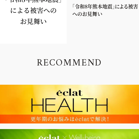
「令和8年熊本地震」による被害
へのお見舞い
R
E
C
O
M
M
E
N
D