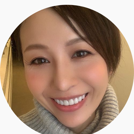
エクラ 華組
車・家電
50代ベストコスメ
ストレッチ・エクササイズ
ゴルフ
チームJマダム
エクラ 華組メンバー一覧
ダイエット
住まい
エクラ 華組ランキング
編集長コラム
チームJマダムメンバー一覧
50代健康のお悩み
旅行＆グルメ
チームJマダムランキング
占い
あら、素敵☆ 手帖
カルチャー
チームJマダム特集
試し読み
イヴルルド遙華の12星座占い
50代のお悩み
スペシャル占い
エクラ通販
from編集部
エクラプレミアムNEWS
通販ランキング
インフォメーション
MAGAZINE
デジタルカタログ
プレゼント
エクラプレミアム通販