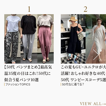
1
2
【50代 パンツまとめ】最高気
この夏もGU・ユニクロが
温35度の日はこれ！50代に
活躍！おしゃれ好きな40代
似合う夏パンツ10選
50代 ワンピースコーデ5
ファッションTOPICS
50代なに着てる？
VIEW ALL