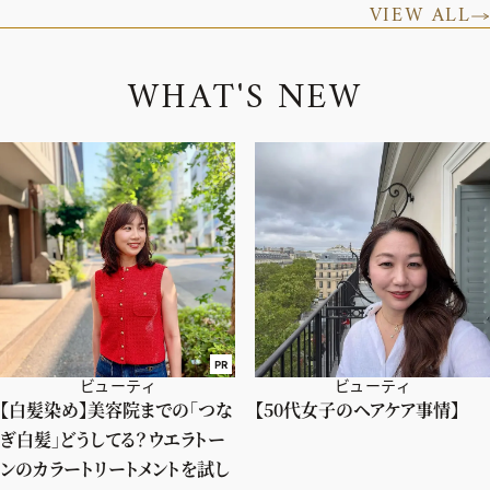
VIEW ALL
W
H
A
T
'
S
N
E
W
PR
ビューティ
ビューティ
【白髪染め】美容院までの「つな
【50代女子のヘアケア事情】
ぎ白髪」どうしてる？ウエラトー
ンのカラートリートメントを試し