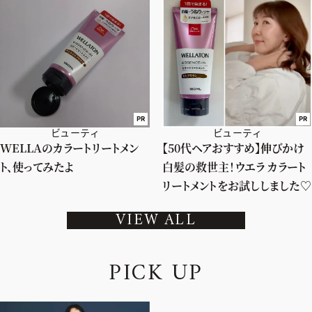
PR
PR
ビューティ
ビューティ
WELLAのカラートリートメン
【50代ヘアおすすめ】伸びかけ
ト、使ってみたよ
白髪の救世主！ウエラ カラート
リートメントをお試ししました♡
VIEW ALL
P
I
C
K
U
P