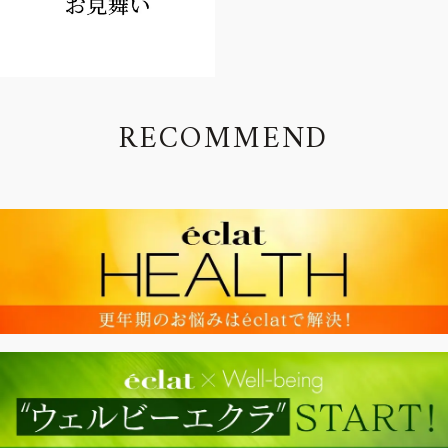
R
E
C
O
M
M
E
N
D