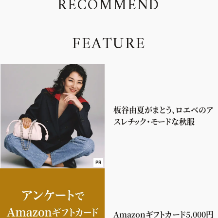
R
E
C
O
M
M
E
N
D
F
E
A
T
U
R
E
板谷由夏がまとう、ロエベのア
スレチック・モードな秋服
PR
Amazonギフトカード5,000円