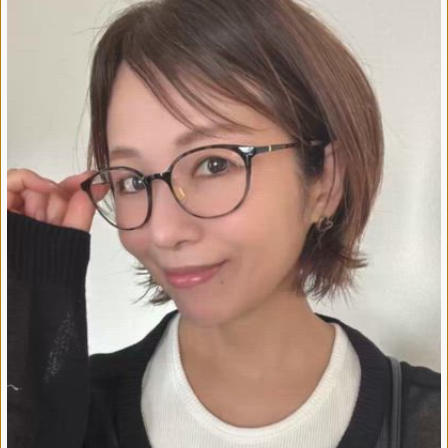
デジタル版
購入
SHOPPING
エクラプレミアム通販
売れ筋ランキング
エクラ掲載品
エクラ限定アイテム
イーバイエクラ
FOLLOW US