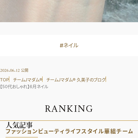
#ネイル
2026.06.12
公開
TOP
チームJマダム®︎
チームJマダム®︎ 久美子のブログ
【50代おしゃれ】6月ネイル
R
A
N
K
I
N
G
人気記事
ファッション
ビューティ
ライフスタイル
華組
チーム