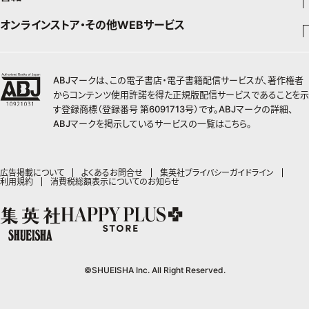
ジャンプSQ
Seventeen
少年ジャンプ+
オンラインストア・その他WEBサービス
チームJマダムメンバー一覧
文芸・文庫・総合
芸能・情報・スポーツ
少女マンガ
Vジャンプ
non-no
ジャンプTOON
チームJマダムランキング
すばる
Myojo
最強ジャンプ
ジャンプTOON
オンラインストア
学芸・ノンフィクション・新書
女性マンガ
BAILA
ZEBRACK
小説すばる
週プレNEWS
チームJマダム特集
少年ジャンプ+
ZEBRACK
OTO
1日5分で、明日は変わる よみタイ yomitai
ABJマークは、この電子書店・電子書籍配信サービスが、著作権者
MAQUIA
S-MANGA
ジャンプTOON
その他WEBサービス
ライトノベル・ノベライズ
集英社 文芸ステーション
週プレ グラジャパ!
ジャンプTOON
S-MANGA
からコンテンツ使用許諾を得た正規版配信サービスであることを示
SHUEISHA MANGA-ART HERITAGE
集英社学芸部 - 学芸・ノンフィクション
SPUR
集英社ジャンプリミックス
ZEBRACK
集英社アドナビ
す登録商標（登録番号 第6091713号）です。ABJマークの詳細、
web 集英社文庫
集英社オレンジ文庫
Sportiva
ZEBRACK
集英社コミック文庫
キッズ
ジャンプキャラクターズストア
集英社ビジネス書
LEE
ABJマークを掲示しているサービスの一覧は
こちら
。
集英社コミック文庫
S-MANGA
集英社エディターズ・ラボ
青春と読書
JUMP j-BOOKS
パラスポ
ジャンプルーキー！
りぼん
HAPPY PLUS STORE
集英社新書
集英社みらい文庫
eclat
週刊ヤングジャンプ
集英社コミック文庫
アジア人物史
ダッシュエックス文庫公式サイト
S-MANGA
マーガレット
SHUEISHA VOX
集英社新書プラス - 知の水先案内人
集英社の児童図書 S-KIDS.LAND
T JAPAN
ヤングジャンプ定期購読デジタル
マンガMee公式サイト
集英社Webマガジン コバルト
広告掲載について
よくあるお問合せ
集英社プライバシーガイドライン
集英社ジャンプリミックス
別冊マーガレット
LEEマルシェ
利用規約
消費税総額表示についてのお知らせ
kotoba
HAPPY PLUS ONE
ヤンジャン！
リマコミ
シフォン文庫
集英社コミック文庫
マンガMee公式サイト
SHOP Marisol
e!集英社
MEN'S NON-NO
となりのヤングジャンプ
マンガMeets
リマコミ
eclat premium
情報・知識＆オピニオン imidas
UOMO
グランドジャンプ
Cookie
マンガMeets
mirabella
集英社オンライン
ウルトラジャンプ
Cocohana
mirabella homme
office YOU
©SHUEISHA Inc. All Right Reserved.
zakka market