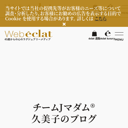
当サイトでは当社の提携先等がお客様のニーズ等について
調査・分析したり、お客様にお勧めの広告を表示する目的で
éclat 通販
éclat luxury
MEN
Cookie を使用する場合があります。 詳しくは
こちら
検
éclat 通販
éclat luxury
MENU
éclatラグジュアリー
ファッション
ラグジュアリーTOPICS
NEOエグゼスタイル
ビューティ
ファッションTOPICS
8月の毎日コーデ
ヘルスケア
ヘアスタイル・ヘアケア
チームJマダム®︎
50代なに着てる？
エイジングケア
ライフスタイル
ヘルスケアTOPICS
久美子のブログ
ファッション特集
メイク
更年期