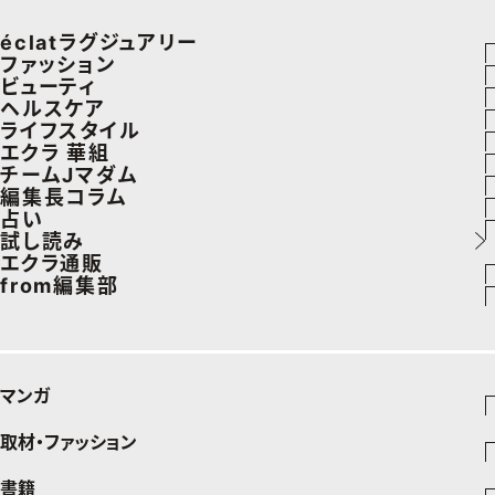
éclatラグジュアリー
ファッション
ラグジュアリーTOPICS
ビューティ
ファッションTOPICS
ヘルスケア
NEOエグゼスタイル
ヘアスタイル・ヘアケア
ライフスタイル
8月の毎日コーデ
ヘルスケアTOPICS
エクラ 華組
エイジングケア
車・家電
チームJマダム
50代なに着てる？
更年期
エクラ 華組メンバー一覧
編集長コラム
メイク
ゴルフ
ファッション
占い
ファッション特集
ストレッチ・エクササイズ
エクラ 華組ランキング
あら、素敵☆ 手帖
試し読み
50代ベストコスメ
住まい
ビューティ
イヴルルド遙華の12星座占い
エクラ通販
ダイエット
from編集部
旅行＆グルメ
旅行
スペシャル占い
エクラプレミアムNEWS
50代健康のお悩み
インフォメーション
カルチャー
お出かけ
通販ランキング
プレゼント
50代のお悩み
グルメ
デジタルカタログ
マンガ
暮らし
エクラプレミアム通販
取材・ファッション
少年マンガ
インテリア
週刊少年ジャンプ
書籍
ファッション・美容
料理
青年マンガ