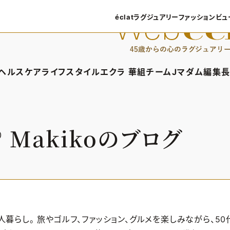
éclatラグジュアリー
ファッション
ビュ
éclatラグジュアリーTOP
ファッショ
ラグジュアリーTOPICS
ファッション
ヘルスケア
ライフスタイル
エクラ 華組
チームJマダム
編集長
NEOエグゼスタイル
8月の毎
ィTOP
ヘルスケアTOP
ライフスタイルTOP
エクラ 華組TOP
チームJマダムTOP
編
50代なに
ファッショ
タイル・ヘアケア
ヘルスケアTOPICS
車・家電
エクラ 華組メンバー一覧
チームJマダムメン
あ
︎
Makikoのブログ
ングケア
更年期
ゴルフ
エクラ 華組ランキング
チームJマダムランキ
ストレッチ・エクササイズ
住まい
チームJマダム特集
ベストコスメ
ダイエット
旅行＆グルメ
50代健康のお悩み
カルチャー
50代のお悩み
暮らし。 旅やゴルフ、ファッション、グルメを楽しみながら、50