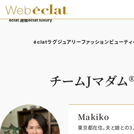
éclat 通販
éclat luxury
éclatラグジュアリー
ファッション
ビューティ
éclatラグジュアリーTOP
ファッションTOP
ビューテ
ラグジュアリーTOPICS
ファッションTOPICS
ヘアス
チームJマダム®
NEOエグゼスタイル
8月の毎日コーデ
エイジ
50代なに着てる？
メイク
ファッション特集
50代
Makiko
東京都在住。夫と娘との3人