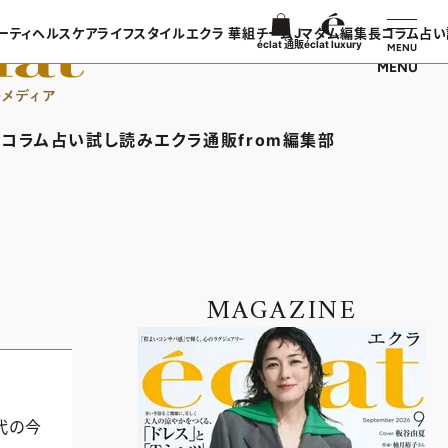
ーティ
ヘルスケア
ライフスタイル
エクラ 華組
チームJマダム
編集長コラム
占い
éclat 通販
éclat luxury
MENU
MENU
ンTOP
ビューティTOP
ヘルスケアTOP
ライフスタイルTOP
エクラ 華組TOP
チームJマダムTOP
編集長コラ
TOPICS
ヘアスタイル・ヘアケア
ヘルスケアTOPICS
車・家電
エクラ 華組メンバー一覧
チームJマダムメンバー一
あら、素敵
コラム
占い
試し読み
エクラ通販
from編集部
日コーデ
エイジングケア
更年期
ゴルフ
エクラ 華組ランキング
チームJマダムランキング
集長コラムTOP
占いTOP
エクラ通販TOP
from編集部TOP
着てる？
メイク
ストレッチ・エクササイズ
住まい
チームJマダム特集
ン特集
50代ベストコスメ
ダイエット
旅行＆グルメ
バー一覧
ら、素敵☆ 手帖
イヴルルド遙華の12星座占い
エクラプレミアムNEWS
インフォメーション
50代健康のお悩み
カルチャー
ング
通販ランキング
プレゼント
MAGAZINE
50代のお悩み
デジタルカタログ
エクラプレミアム通販
代の今