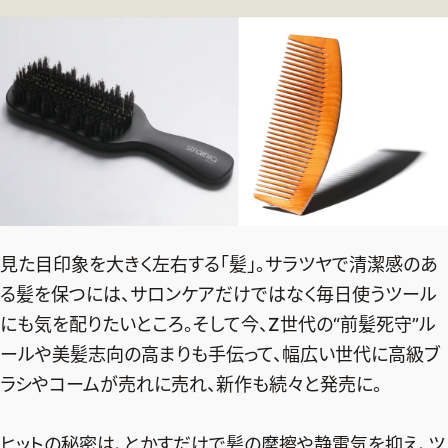
デジタル版
購入
SHOPPING
エクラプレミアム通販
売れ筋ランキング
エクラ掲載品
見た目印象を大きく左右する「髪」。サラツヤで清潔感のあ
エクラ限定アイテム
る髪を保つには、サロンケアだけではなく毎日使うツール
にも気を配りたいところ。そして今、Z世代の“前髪死守”ル
イーバイエクラ
ールや美髪志向の高まりも手伝って、幅広い世代に高級ブ
FOLLOW US
ラシやコームが売れに売れ、新作も続々と発売に。
ヒットの秘密は、とかすだけで髪の摩擦や静電気を抑え、ツ