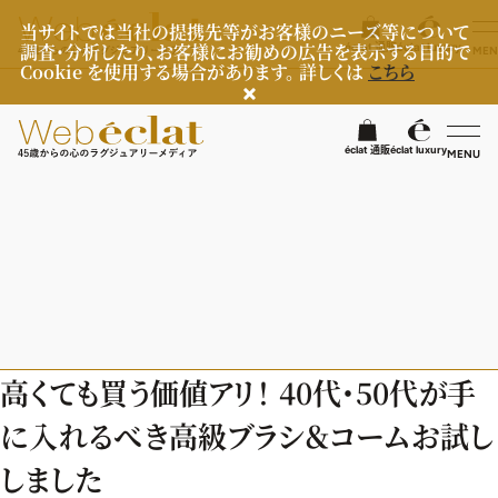
当サイトでは当社の提携先等がお客様のニーズ等について
調査・分析したり、お客様にお勧めの広告を表示する目的で
éclat 通販
éclat luxury
MEN
Cookie を使用する場合があります。 詳しくは
こちら
検
éclat 通販
éclat luxury
MENU
éclatラグジュアリー
ファッション
ラグジュアリーTOPICS
NEOエグゼスタイル
ビューティ
ファッションTOPICS
高くても買う価値アリ！ 40代・50代が手
8月の毎日コーデ
ヘルスケア
ヘアスタイル・ヘアケア
に入れるべき高級ブラシ＆コームお試し
50代なに着てる？
エイジングケア
ライフスタイル
ヘルスケアTOPICS
しました
ファッション特集
メイク
更年期