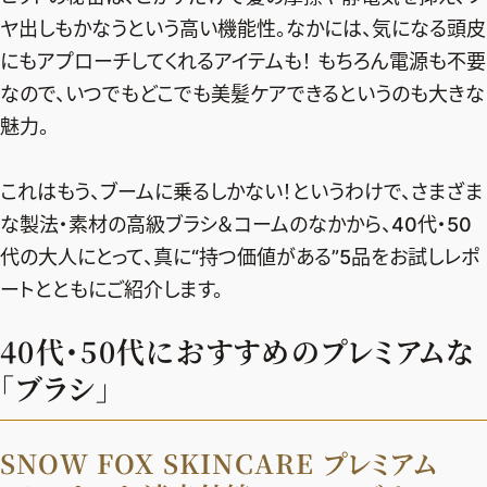
ファッション、ライフスタイル、
ヤ出しもかなうという高い機能性。なかには、気になる頭皮
そしてエクラの美意識を、SNSで発信しています。
にもアプローチしてくれるアイテムも！ もちろん電源も不要
なので、いつでもどこでも美髪ケアできるというのも大きな
魅力。
JOIN US
これはもう、ブームに乗るしかない！というわけで、さまざま
な製法・素材の高級ブラシ＆コームのなかから、40代・50
編集部から届くメールマガジン、
会員限定プレゼントや特別イベントへの応募など
代の大人にとって、真に“持つ価値がある”5品をお試しレポ
特典が満載！
ートとともにご紹介します。
新規会員登録はこちら
40代・50代におすすめのプレミアムな
「ブラシ」
SNOW FOX SKINCARE プレミアム