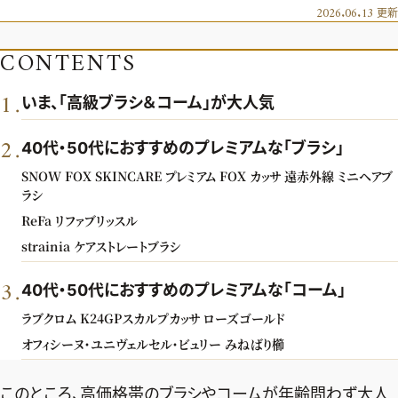
エクラ 華組
車・家電
2026.06.13
更新
50代ベストコスメ
ストレッチ・エクササイズ
ゴルフ
チームJマダム
エクラ 華組メンバー一覧
CONTENTS
ダイエット
住まい
エクラ 華組ランキング
編集長コラム
チームJマダムメンバー一覧
1
50代健康のお悩み
.
いま、「高級ブラシ＆コーム」が大人気
旅行＆グルメ
チームJマダムランキング
占い
あら、素敵☆ 手帖
カルチャー
2
.
40代・50代におすすめのプレミアムな「ブラシ」
チームJマダム特集
試し読み
イヴルルド遙華の12星座占い
50代のお悩み
SNOW FOX SKINCARE プレミアム FOX カッサ 遠⾚外線 ミニヘアブ
ラシ
スペシャル占い
エクラ通販
ReFa リファブリッスル
strainia ケアストレートブラシ
from編集部
エクラプレミアムNEWS
3
通販ランキング
.
40代・50代におすすめのプレミアムな「コーム」
インフォメーション
MAGAZINE
ラブクロム K24GPスカルプカッサ ローズゴールド
デジタルカタログ
プレゼント
オフィシーヌ・ユニヴェルセル・ビュリー みねばり櫛
エクラプレミアム通販
このところ、高価格帯のブラシやコームが年齢問わず大人