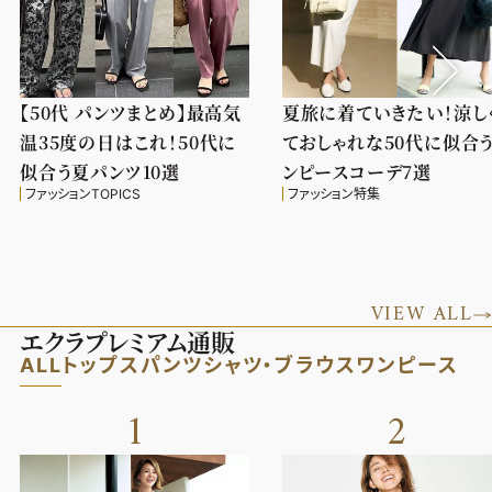
【50代 パンツまとめ】最高気
夏旅に着ていきたい！涼し
温35度の日はこれ！50代に
ておしゃれな50代に似合
似合う夏パンツ10選
ンピースコーデ7選
ファッションTOPICS
ファッション特集
VIEW ALL
エクラプレミアム通販
ALL
トップス
パンツ
シャツ・ブラウス
ワンピース
1
2