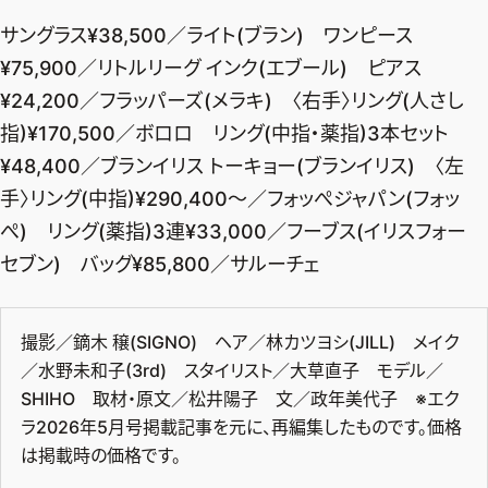
サングラス¥38,500／ライト(ブラン) ワンピース
デジタル版
¥75,900／リトルリーグ インク(エブール) ピアス
購入
¥24,200／フラッパーズ(メラキ) 〈右手〉リング(人さし
指)¥170,500／ボロロ リング(中指・薬指)3本セット
SHOPPING
¥48,400／ブランイリス トーキョー(ブランイリス) 〈左
手〉リング(中指)¥290,400〜／フォッぺジャパン(フォッ
エクラプレミアム通販
ぺ) リング(薬指)3連¥33,000／フーブス(イリスフォー
売れ筋ランキング
セブン) バッグ¥85,800／サルーチェ
エクラ掲載品
エクラ限定アイテム
撮影／鏑木 穣(SIGNO) ヘア／林カツヨシ(JILL) メイク
イーバイエクラ
／水野未和子(3rd) スタイリスト／大草直子 モデル／
SHIHO 取材・原文／松井陽子 文／政年美代子 ※エク
FOLLOW US
ラ2026年5月号掲載記事を元に、再編集したものです。価格
は掲載時の価格です。