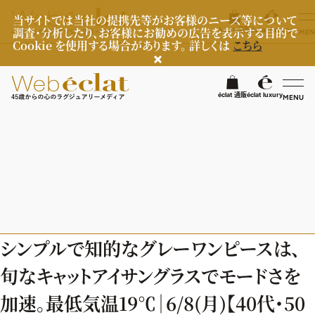
当サイトでは当社の提携先等がお客様のニーズ等について
調査・分析したり、お客様にお勧めの広告を表示する目的で
éclat 通販
éclat luxury
MEN
Cookie を使用する場合があります。 詳しくは
こちら
検
éclat 通販
éclat luxury
MENU
éclatラグジュアリー
ファッション
ラグジュアリーTOPICS
NEOエグゼスタイル
ビューティ
ファッションTOPICS
シンプルで知的なグレーワンピースは、
8月の毎日コーデ
ヘルスケア
ヘアスタイル・ヘアケア
旬なキャットアイサングラスでモードさを
50代なに着てる？
エイジングケア
ライフスタイル
ヘルスケアTOPICS
加速。最低気温19℃｜6/8(月)【40代・50
ファッション特集
メイク
更年期