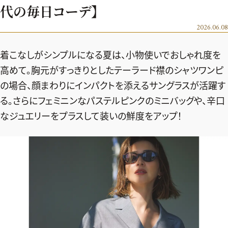
エクラ 華組
車・家電
代の毎日コーデ】
50代ベストコスメ
ストレッチ・エクササイズ
ゴルフ
チームJマダム
エクラ 華組メンバー一覧
2026.06.08
ダイエット
住まい
エクラ 華組ランキング
編集長コラム
チームJマダムメンバー一覧
着こなしがシンプルになる夏は、小物使いでおしゃれ度を
50代健康のお悩み
旅行＆グルメ
チームJマダムランキング
高めて。胸元がすっきりとしたテーラード襟のシャツワンピ
占い
あら、素敵☆ 手帖
カルチャー
の場合、顔まわりにインパクトを添えるサングラスが活躍す
チームJマダム特集
試し読み
イヴルルド遙華の12星座占い
50代のお悩み
る。さらにフェミニンなパステルピンクのミニバッグや、辛口
スペシャル占い
なジュエリーをプラスして装いの鮮度をアップ！
エクラ通販
from編集部
エクラプレミアムNEWS
通販ランキング
インフォメーション
MAGAZINE
デジタルカタログ
プレゼント
エクラプレミアム通販