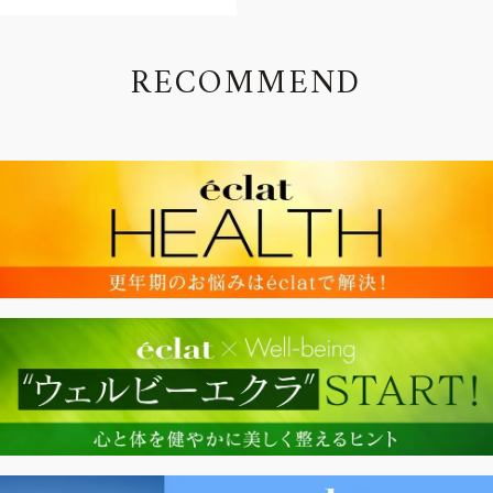
R
E
C
O
M
M
E
N
D