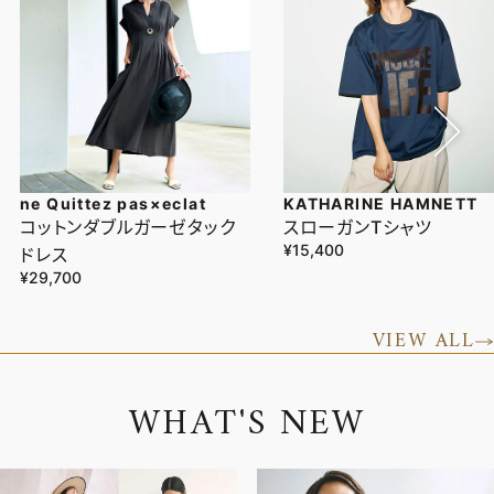
ne Quittez pas×eclat
KATHARINE HAMNETT
コットンダブルガーゼタック
スローガンTシャツ
¥15,400
ドレス
¥29,700
VIEW ALL
W
H
A
T
'
S
N
E
W