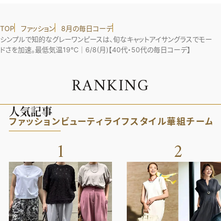
TOP
ファッション
8月の毎日コーデ
シンプルで知的なグレーワンピースは、旬なキャットアイサングラスでモー
ドさを加速。最低気温19℃｜6/8(月)【40代・50代の毎日コーデ】
R
A
N
K
I
N
G
人気記事
ファッション
ビューティ
ライフスタイル
華組
チーム
1
2