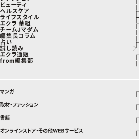
ラグジュアリーTOPICS
ビューティ
ファッションTOPICS
ヘルスケア
NEOエグゼスタイル
ヘアスタイル・ヘアケア
ライフスタイル
8月の毎日コーデ
ヘルスケアTOPICS
エクラ 華組
エイジングケア
車・家電
チームJマダム
50代なに着てる？
更年期
エクラ 華組メンバー一覧
編集長コラム
メイク
ゴルフ
ファッション
占い
ファッション特集
ストレッチ・エクササイズ
エクラ 華組ランキング
あら、素敵☆ 手帖
試し読み
50代ベストコスメ
住まい
ビューティ
イヴルルド遙華の12星座占い
エクラ通販
ダイエット
from編集部
旅行＆グルメ
旅行
スペシャル占い
エクラプレミアムNEWS
50代健康のお悩み
インフォメーション
カルチャー
お出かけ
通販ランキング
プレゼント
50代のお悩み
グルメ
デジタルカタログ
マンガ
暮らし
エクラプレミアム通販
取材・ファッション
少年マンガ
インテリア
週刊少年ジャンプ
書籍
ファッション・美容
料理
青年マンガ
ジャンプSQ
Seventeen
少年ジャンプ+
オンラインストア・その他WEBサービス
チームJマダムメンバー一覧
文芸・文庫・総合
芸能・情報・スポーツ
少女マンガ
Vジャンプ
non-no
ジャンプTOON