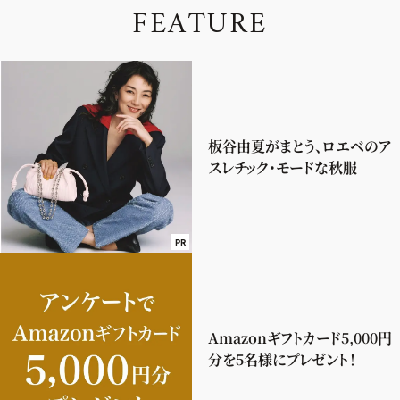
F
E
A
T
U
R
E
板谷由夏がまとう、ロエベのア
スレチック・モードな秋服
PR
Amazonギフトカード5,000円
分を5名様にプレゼント！