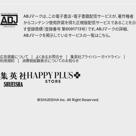
チームJマダムランキング
すばる
Myojo
最強ジャンプ
ジャンプTOON
オンラインストア
学芸・ノンフィクション・新書
女性マンガ
BAILA
ZEBRACK
小説すばる
週プレNEWS
チームJマダム特集
少年ジャンプ+
ZEBRACK
OTO
1日5分で、明日は変わる よみタイ yomitai
ABJマークは、この電子書店・電子書籍配信サービスが、著作権者
MAQUIA
S-MANGA
ジャンプTOON
その他WEBサービス
ライトノベル・ノベライズ
集英社 文芸ステーション
週プレ グラジャパ!
ジャンプTOON
S-MANGA
からコンテンツ使用許諾を得た正規版配信サービスであることを示
SHUEISHA MANGA-ART HERITAGE
集英社学芸部 - 学芸・ノンフィクション
SPUR
集英社ジャンプリミックス
ZEBRACK
集英社アドナビ
す登録商標（登録番号 第6091713号）です。ABJマークの詳細、
web 集英社文庫
集英社オレンジ文庫
Sportiva
ZEBRACK
集英社コミック文庫
キッズ
ジャンプキャラクターズストア
集英社ビジネス書
LEE
ABJマークを掲示しているサービスの一覧は
こちら
。
集英社コミック文庫
S-MANGA
集英社エディターズ・ラボ
青春と読書
JUMP j-BOOKS
パラスポ
ジャンプルーキー！
りぼん
HAPPY PLUS STORE
集英社新書
集英社みらい文庫
eclat
週刊ヤングジャンプ
集英社コミック文庫
アジア人物史
ダッシュエックス文庫公式サイト
S-MANGA
マーガレット
SHUEISHA VOX
集英社新書プラス - 知の水先案内人
集英社の児童図書 S-KIDS.LAND
T JAPAN
ヤングジャンプ定期購読デジタル
マンガMee公式サイト
集英社Webマガジン コバルト
広告掲載について
よくあるお問合せ
集英社プライバシーガイドライン
集英社ジャンプリミックス
別冊マーガレット
LEEマルシェ
利用規約
消費税総額表示についてのお知らせ
kotoba
HAPPY PLUS ONE
ヤンジャン！
リマコミ
シフォン文庫
集英社コミック文庫
マンガMee公式サイト
SHOP Marisol
e!集英社
MEN'S NON-NO
となりのヤングジャンプ
マンガMeets
リマコミ
eclat premium
情報・知識＆オピニオン imidas
UOMO
グランドジャンプ
Cookie
マンガMeets
mirabella
集英社オンライン
ウルトラジャンプ
Cocohana
mirabella homme
office YOU
©SHUEISHA Inc. All Right Reserved.
zakka market