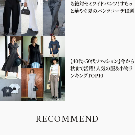
ら絶対セミワイドパンツ！すらっ
と華やぐ夏のパンツコーデ10選
【40代・50代ファッション】今から
秋まで活躍！人気の服＆小物ラ
ンキングTOP10
R
E
C
O
M
M
E
N
D